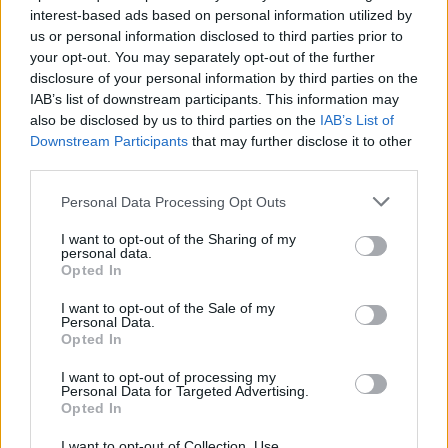
Festival hudby na zámku Dobříš sází na
interest-based ads based on personal information utilized by
jedinečnou atmosféru. Klasiku propojí
us or personal information disclosed to third parties prior to
s dalšími žánry i rodinným programem
your opt-out. You may separately opt-out of the further
Dobříšsko
disclosure of your personal information by third parties on the
IAB’s list of downstream participants. This information may
Fesťáczek Presents poprvé míří do
also be disclosed by us to third parties on the
IAB’s List of
Lesního divadla Skalka. Nabídne hudbu,
Downstream Participants
that may further disclose it to other
divadlo i tvořivé dílny
Kultura
third parties.
Personal Data Processing Opt Outs
I want to opt-out of the Sharing of my
personal data.
Opted In
I want to opt-out of the Sale of my
Personal Data.
Opted In
I want to opt-out of processing my
Personal Data for Targeted Advertising.
Opted In
I want to opt-out of Collection, Use,