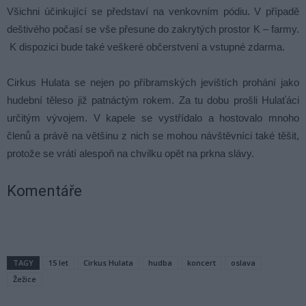
Všichni účinkující se představí na venkovním pódiu. V případě
deštivého počasí se vše přesune do zakrytých prostor K – farmy.
K dispozici bude také veškeré občerstvení a vstupné zdarma.
Cirkus Hulata se nejen po příbramských jevištích prohání jako
hudební těleso již patnáctým rokem. Za tu dobu prošli Hulaťáci
určitým vývojem. V kapele se vystřídalo a hostovalo mnoho
členů a právě na většinu z nich se mohou návštěvníci také těšit,
protože se vrátí alespoň na chvilku opět na prkna slávy.
Komentáře
TAGY
15 let
Cirkus Hulata
hudba
koncert
oslava
Žežice