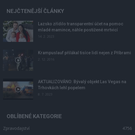
NEJČTENĚJŠÍ ČLÁNKY
Lazsko zřídilo transparentní účet na pomoc
mladé mamince, náhle postižené mrtvicí
14. 2. 2023
Krampuslauf přilákal tisíce lidí nejen z Příbrami
2. 12. 2016
AKTUALIZOVÁNO: Bývalý objekt Las Vegas na
Trhovkách lehl popelem
8. 7. 2023
OBLÍBENÉ KATEGORIE
Zpravodajství
4756