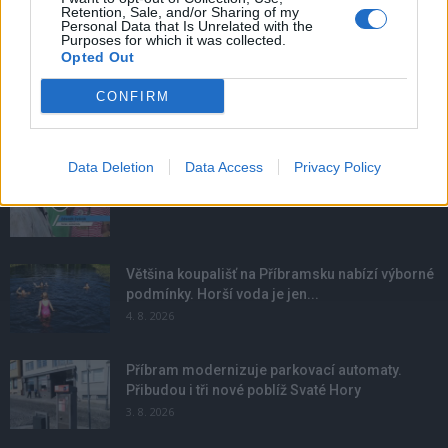
Retention, Sale, and/or Sharing of my
Personal Data that Is Unrelated with the
Purposes for which it was collected.
Opted Out
CONFIRM
NOVINKY
Data Deletion
Data Access
Privacy Policy
Obděnice vzpomínaly na filmovou legendu
6. 8. 2026
Většina koupališť na Příbramsku nabízí výborné
podmínky. Horší voda je jen...
4. 8. 2026
Příbram modernizuje parkovací automaty.
Přibudou i tři nové poblíž Svaté Hory
3. 8. 2026