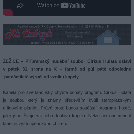
ŽEŽICE – Příbramský hudební soubor Cirkus Hulata oslaví
v pátek 31. srpna na K – farmě od půl páté odpoledne
patnáctileté výročí od vzniku kapely.
Kapela pro své fanoušky chystá bohatý program. Cirkus Hulata
je soubor, který je známý především kvůli staropražským
a lidovým písním. Právě proto budou součástí programu hosté,
jako jsou Švajneraj nebo Toulavá kapela. Nelze ani opomenout
taneční vystoupení Zářících žen.