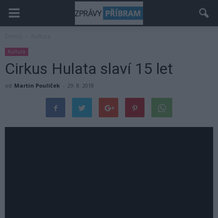
Domů
Kultura
Kultura
Cirkus Hulata slaví 15 let
od
Martin Poulíček
-
29. 8. 2018