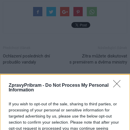
Předchozí článek
Následující článek
Ochlazení posledních dní
Zítra můžete diskutovat
probudilo vandaly
s premiérem a dvěma ministry
SOUVISEJÍCÍ ČLÁNKY
ZpravyPribram -
Do Not Process My Personal
Information
VÍCE OD AUTORA
If you wish to opt-out of the sale, sharing to third parties, or
Dnes se v Příbrami otevře výstava
processing of your personal or sensitive information for
Rovnováha života. Vernisáž nabídne
targeted advertising by us, please use the below opt-out
i hudební a básnický program
Kultura
section to confirm your selection. Please note that after your
opt-out request is processed you may continue seeing