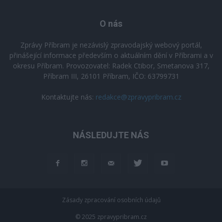
O nás
Zprávy Příbram je nezávislý zpravodajský webový portál,
přinášející informace především o aktuálním dění v Příbrami a v
okresu Příbram. Provozovatel: Radek Ctibor, Smetanova 317,
Příbram III, 26101 Příbram, IČO: 63799731
Kontaktujte nás:
redakce@zpravypribram.cz
NÁSLEDUJTE NÁS
Zásady zpracování osobních údajů
© 2025 zpravypribram.cz