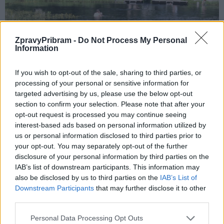
ZpravyPribram -
Do Not Process My Personal
Information
If you wish to opt-out of the sale, sharing to third parties, or
processing of your personal or sensitive information for
targeted advertising by us, please use the below opt-out
section to confirm your selection. Please note that after your
opt-out request is processed you may continue seeing
Koupaliště v Jincích. Foto: Zprávy Příbram
interest-based ads based on personal information utilized by
us or personal information disclosed to third parties prior to
Komentáře
your opt-out. You may separately opt-out of the further
disclosure of your personal information by third parties on the
IAB’s list of downstream participants. This information may
also be disclosed by us to third parties on the
IAB’s List of
Downstream Participants
that may further disclose it to other
TAGY
bezpečnost
koupaní
policie
Příbramsko
third parties.
Personal Data Processing Opt Outs