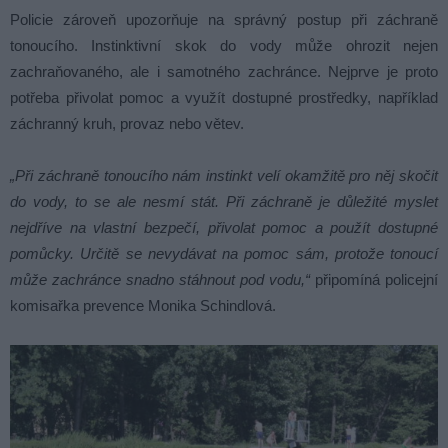
Policie zároveň upozorňuje na správný postup při záchraně
tonoucího. Instinktivní skok do vody může ohrozit nejen
zachraňovaného, ale i samotného zachránce. Nejprve je proto
potřeba přivolat pomoc a využít dostupné prostředky, například
záchranný kruh, provaz nebo větev.
„Při záchraně tonoucího nám instinkt velí okamžitě pro něj skočit
do vody, to se ale nesmí stát. Při záchraně je důležité myslet
nejdříve na vlastní bezpečí, přivolat pomoc a použít dostupné
pomůcky. Určitě se nevydávat na pomoc sám, protože tonoucí
může zachránce snadno stáhnout pod vodu,“
připomíná policejní
komisařka prevence Monika Schindlová.