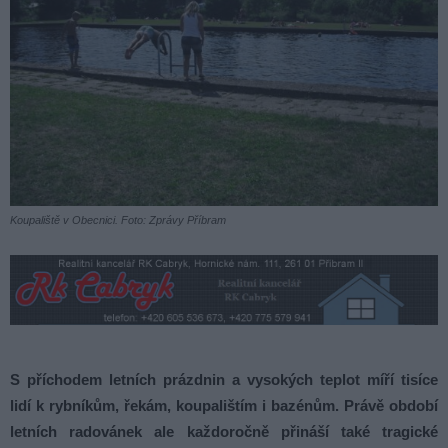
Koupaliště v Obecnici. Foto: Zprávy Příbram
S příchodem letních prázdnin a vysokých teplot míří tisíce
lidí k rybníkům, řekám, koupalištím i bazénům. Právě období
letních radovánek ale každoročně přináší také tragické