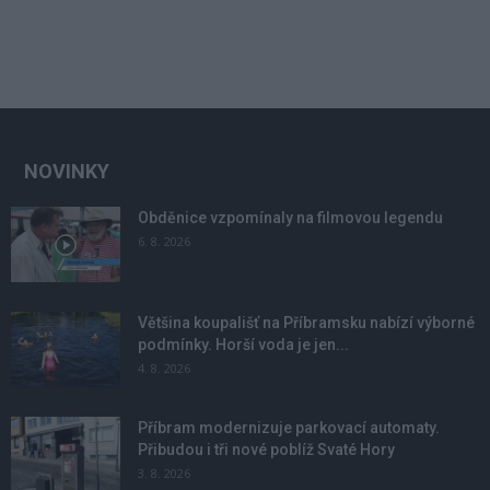
NOVINKY
Obděnice vzpomínaly na filmovou legendu
6. 8. 2026
Většina koupališť na Příbramsku nabízí výborné
podmínky. Horší voda je jen...
4. 8. 2026
Příbram modernizuje parkovací automaty.
Přibudou i tři nové poblíž Svaté Hory
3. 8. 2026