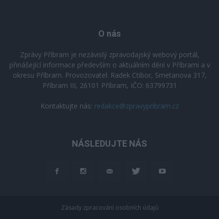
O nás
Zprávy Příbram je nezávislý zpravodajský webový portál,
přinášející informace především o aktuálním dění v Příbrami a v
okresu Příbram. Provozovatel: Radek Ctibor, Smetanova 317,
Příbram III, 26101 Příbram, IČO: 63799731
Kontaktujte nás:
redakce@zpravypribram.cz
NÁSLEDUJTE NÁS
Zásady zpracování osobních údajů