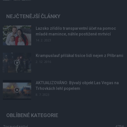
NEJČTENĚJŠÍ ČLÁNKY
Lazsko zřídilo transparentní účet na pomoc
mladé mamince, náhle postižené mrtvicí
14. 2. 2023
Krampuslauf přilákal tisíce lidí nejen z Příbrami
2. 12. 2016
AKTUALIZOVÁNO: Bývalý objekt Las Vegas na
Trhovkách lehl popelem
8. 7. 2023
OBLÍBENÉ KATEGORIE
Zpravodajství
4756