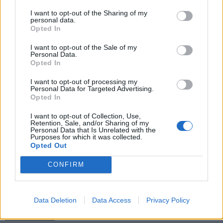
I want to opt-out of the Sharing of my
personal data.
Opted In
I want to opt-out of the Sale of my
Personal Data.
Opted In
Předchozí článek
Následující článek
I want to opt-out of processing my
Prokopská pouť nabídne
Minutky z radnice: Bouřky
Personal Data for Targeted Advertising.
historické scénky i návštěvu
napáchaly škody, město
Opted In
Hornického muzea za
opravuje chodníky a zve na
I want to opt-out of Collection, Use,
symbolickou korunu
Prokopskou pouť
Retention, Sale, and/or Sharing of my
Personal Data that Is Unrelated with the
Purposes for which it was collected.
Opted Out
SOUVISEJÍCÍ ČLÁNKY
CONFIRM
VÍCE OD AUTORA
Většina koupališť na Příbramsku nabízí
Data Deletion
Data Access
Privacy Policy
výborné podmínky. Horší voda je jen na
Živohošti
Zpravodajství