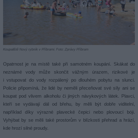
Koupaliště Nový rybník v Příbrami. Foto: Zprávy Příbram
Opatrnost je na místě také při samotném koupání. Skákat do
neznámé vody může skončit vážným úrazem, rizikové je
i vstupovat do vody rozpálený po dlouhém pobytu na slunci.
Policie připomíná, že lidé by neměli přeceňovat své síly ani se
koupat pod vlivem alkoholu či jiných návykových látek. Plavci,
kteří se vydávají dál od břehu, by měli být dobře viditelní,
například díky výrazné plavecké čepici nebo plovoucí bóji.
Vyhýbat by se měli také prostorům v blízkosti přehrad a hrází,
kde hrozí silné proudy.