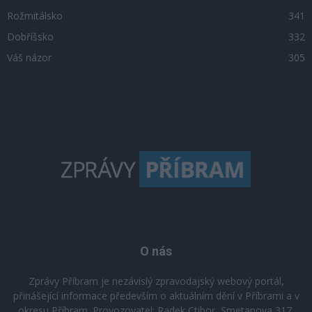
Rožmitálsko
341
Dobříšsko
332
Váš názor
305
O nás
Zprávy Příbram je nezávislý zpravodajský webový portál,
přinášející informace především o aktuálním dění v Příbrami a v
okresu Příbram. Provozovatel: Radek Ctibor, Smetanova 317,