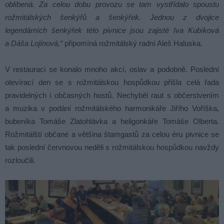
oblíbená. Za celou dobu provozu se tam vystřídalo spoustu
rožmitálských šenkýřů a šenkýřek. Jednou z dvojice
legendárních šenkýřek této pivnice jsou zajisté Iva Kubíková
a Dáša Lojínová,“
připomíná rožmitálský radní Aleš Haluska.
V restauraci se konalo mnoho akcí, oslav a podobně. Poslední
otevírací den se s rožmitálskou hospůdkou přišla celá řada
pravidelných i občasných hostů. Nechyběl raut s občerstvením
a muzika v podání rožmitálského harmonikáře Jiřího Voříška,
bubeníka Tomáše Zlatohlávka a heligonkáře Tomáše Olberta.
Rožmitálští občané a většina štamgastů za celou éru pivnice se
tak poslední červnovou neděli s rožmitálskou hospůdkou navždy
rozloučili.