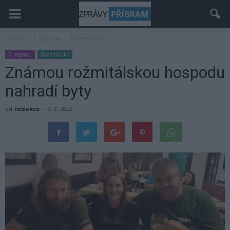
Domů
Z regionu
Rožmitálsko
Z regionu
Rožmitálsko
Známou rožmitálskou hospodu
nahradí byty
od
redakce
-
9. 8. 2022