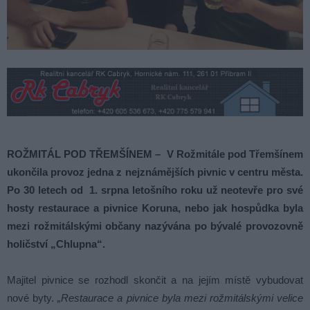
ROŽMITÁL POD TŘEMŠÍNEM – V Rožmitále pod Třemšínem
ukončila provoz jedna z nejznámějších pivnic v centru města.
Po 30 letech od 1. srpna letošního roku už neotevře pro své
hosty restaurace a pivnice Koruna, nebo jak hospůdka byla
mezi rožmitálskými občany nazývána po bývalé provozovně
holičství „Chlupna“.
Majitel pivnice se rozhodl skončit a na jejím místě vybudovat
nové byty.
„Restaurace a pivnice byla mezi rožmitálskými velice