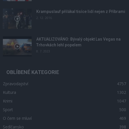
Krampuslauf přilákal tisíce lidí nejen z Příbrami
2. 12. 2016
AKTUALIZOVÁNO: Bývalý objekt Las Vegas na
Trhovkách lehl popelem
8. 7. 2023
OBLÍBENÉ KATEGORIE
Zpravodajství
4757
Kultura
1302
Krimi
1047
Sport
500
O čem se mluví
469
Sedlčansko
398