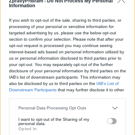
ZpravyPribram -
Do Not Process My Personal
Předchozí článek
Následující článek
Information
Sedlčany nabízejí dobré jídlo,
Oprava silnice mezi
zábavu na pouti i místo
Chraštičkami a hranicí kraje
If you wish to opt-out of the sale, sharing to third parties, or
k rozjímání
končí. Zmizí i kolony
processing of your personal or sensitive information for
targeted advertising by us, please use the below opt-out
section to confirm your selection. Please note that after your
SOUVISEJÍCÍ ČLÁNKY
opt-out request is processed you may continue seeing
interest-based ads based on personal information utilized by
VÍCE OD AUTORA
us or personal information disclosed to third parties prior to
your opt-out. You may separately opt-out of the further
Rožmitálští hasiči sbírají ocenění
disclosure of your personal information by third parties on the
i reprezentují město doma i v zahraničí
IAB’s list of downstream participants. This information may
also be disclosed by us to third parties on the
IAB’s List of
Rožmitálsko
Downstream Participants
that may further disclose it to other
third parties.
Rožmitálský zámek představí obrazy
Ivana Bukovského. Vernisáž doplní
Personal Data Processing Opt Outs
koncert i fotografická výstava
Kultura
I want to opt-out of the Sharing of my
personal data.
Rožmitál opravuje chodníky i silnice, nové
Opted In
značení přibude u školy a v centru města