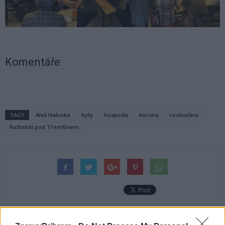
Komentáře
TAGY
Aleš Haluska
byty
hospoda
koruna
rozloučení
Rožmitál pod Třemšínem