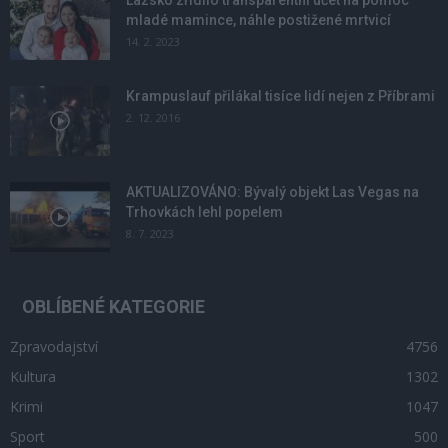
mladé mamince, náhle postižené mrtvicí
14. 2. 2023
Krampuslauf přilákal tisíce lidí nejen z Příbrami
2. 12. 2016
AKTUALIZOVÁNO: Bývalý objekt Las Vegas na
Trhovkách lehl popelem
8. 7. 2023
OBLÍBENÉ KATEGORIE
Zpravodajství
4756
Kultura
1302
Krimi
1047
Sport
500