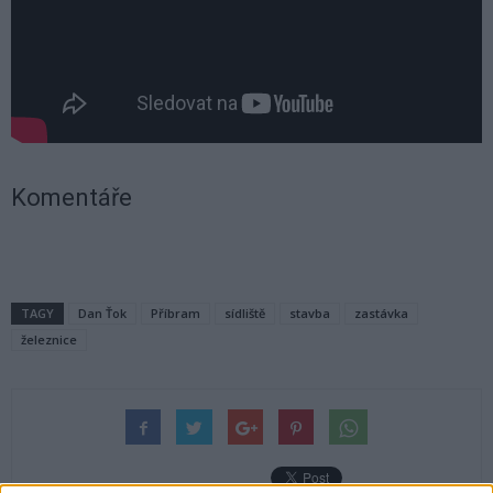
Komentáře
TAGY
Dan Ťok
Příbram
sídliště
stavba
zastávka
železnice