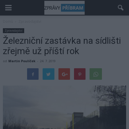
Domů
Zpravodajství
Zpravodajství
Železniční zastávka na sídlišti
zřejmě už příští rok
od
Martin Poulíček
-
24. 7. 2019