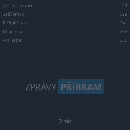
O čem se mluví
469
Sedlčansko
398
Rožmitálsko
341
Dobříšsko
332
Váš názor
305
O nás