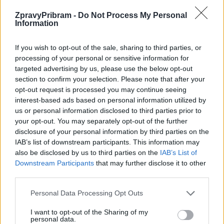
ZpravyPribram -
Do Not Process My Personal
Information
Předchozí článek
Následující článek
Policie dopadla podvodníka,
Policie hledá svědky střetu
If you wish to opt-out of the sale, sharing to third parties, or
který oklamal několik
cyklisty a náklaďáku u Jinců
processing of your personal or sensitive information for
prodavaček
targeted advertising by us, please use the below opt-out
section to confirm your selection. Please note that after your
opt-out request is processed you may continue seeing
interest-based ads based on personal information utilized by
SOUVISEJÍCÍ ČLÁNKY
us or personal information disclosed to third parties prior to
VÍCE OD AUTORA
your opt-out. You may separately opt-out of the further
disclosure of your personal information by third parties on the
Většina koupališť na Příbramsku nabízí
IAB’s list of downstream participants. This information may
also be disclosed by us to third parties on the
IAB’s List of
výborné podmínky. Horší voda je jen na
Downstream Participants
that may further disclose it to other
Živohošti
Zpravodajství
third parties.
Příbram modernizuje parkovací automaty.
Personal Data Processing Opt Outs
Přibudou i tři nové poblíž Svaté Hory
I want to opt-out of the Sharing of my
Zpravodajství
personal data.