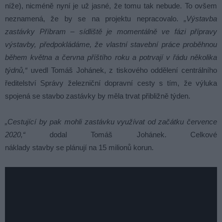
níže), nicméně nyní je už jasné, že tomu tak nebude. To ovšem
neznamená, že by se na projektu nepracovalo.
„Výstavba
zastávky Příbram – sídliště je momentálně ve fázi přípravy
výstavby, předpokládáme, že vlastní stavební práce proběhnou
během května a června příštího roku a potrvají v řádu několika
týdnů,“
uvedl Tomáš Johánek, z tiskového oddělení centrálního
ředitelství Správy železniční dopravní cesty s tím, že výluka
spojená se stavbo zastávky by měla trvat přibližně týden.
„Cestující by pak mohli zastávku využívat od začátku července
2020,“
dodal Tomáš Johánek. Celkové
náklady stavby se plánují na 15 milionů korun.