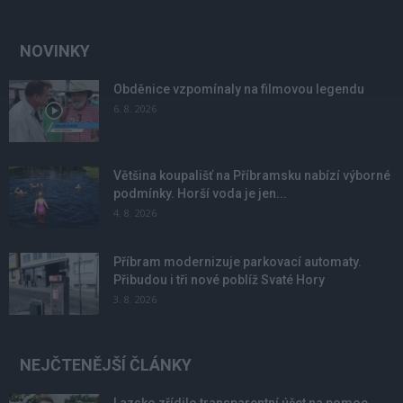
NOVINKY
Obděnice vzpomínaly na filmovou legendu
6. 8. 2026
Většina koupališť na Příbramsku nabízí výborné
podmínky. Horší voda je jen...
4. 8. 2026
Příbram modernizuje parkovací automaty.
Přibudou i tři nové poblíž Svaté Hory
3. 8. 2026
NEJČTENĚJŠÍ ČLÁNKY
Lazsko zřídilo transparentní účet na pomoc