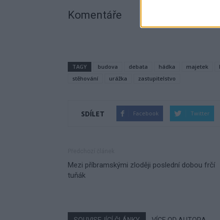
Komentáře
TAGY
budova
debata
hádka
majetek
stěhování
urážka
zastupitelstvo
SDÍLET
Facebook
Twitter
Předchozí článek
Mezi příbramskými zloději poslední dobou frčí
tuňák