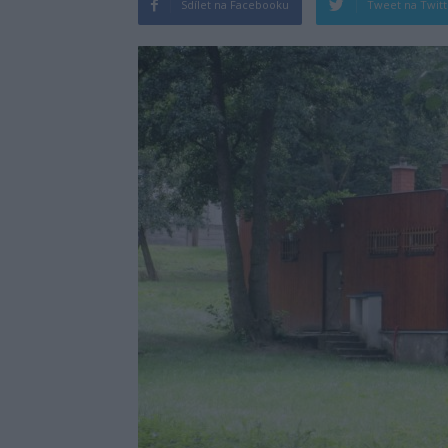
Sdílet na Facebooku
Tweet na Twit