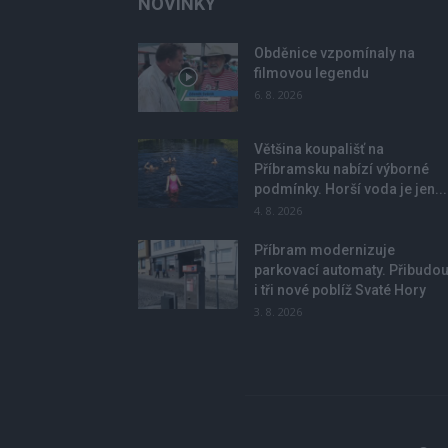
NOVINKY
Obděnice vzpomínaly na
filmovou legendu
6. 8. 2026
Většina koupališť na
Příbramsku nabízí výborné
podmínky. Horší voda je jen...
4. 8. 2026
Příbram modernizuje
parkovací automaty. Přibudo
i tři nové poblíž Svaté Hory
3. 8. 2026