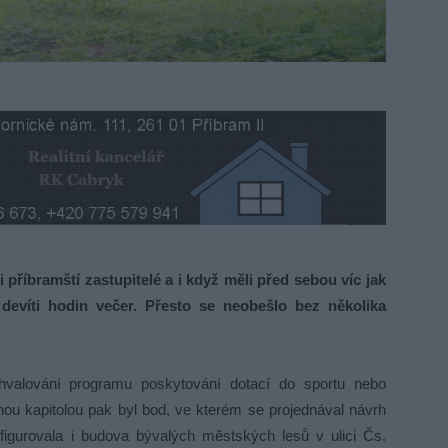
říbramští zastupitelé a i když měli před sebou víc jak
devíti hodin večer. Přesto se neobešlo bez několika
hvalování programu poskytování dotací do sportu nebo
ou kapitolou pak byl bod, ve kterém se projednával návrh
figurovala i budova bývalých městských lesů v ulici Čs.