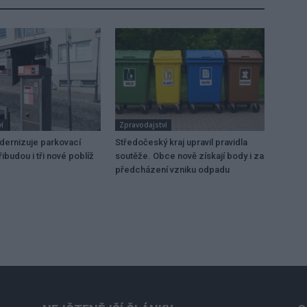
í
Zpravodajství
dernizuje parkovací
Středočeský kraj upravil pravidla
ibudou i tři nové poblíž
soutěže. Obce nově získají body i za
předcházení vzniku odpadu