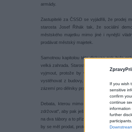
armády.
Zastupitelé za ČSSD se vyjádřili, že prodej 
starosta Josef Řihák tak, že sociální demo
městského majetku mimo jiné i nynější vlá
prodávat městský majetek.
Samotnou kapitolou této diskuze pak byla pr
velká zahrada. Starosta Jindřich Vařeka na z
ZpravyPri
vyjmout, protože by v něm mohli najít útočiš
vystěhovat z budovy, kterou nyní užívají v a
If you wish 
zázemí pro dělníky pracující na obnově tohoto k
sensitive in
confirm you
continue se
Debata, kterou mimo jiné opět neúměrně prod
information 
zdržovat“, aby pak ještě dvacetkrát zopakovali t
further disc
na dva tábory a to příznivce přesunutí skautů 
participants
by se měl prodat, protože je pro skauty nevho
Downstream 