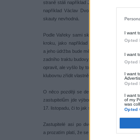
straně stáli například Jindřich Vařeka (ANO) 
například Václav Dvořák (ANO) a Dagmar Říh
skauty nevhodná.
Persona
I want t
Podle Vařeky sami skauti možnost přestěhování
Opted 
kroku, jako například právě Dagmar Říhová, n
a jeho údržba bude město stát příliš peněz. Pad
I want t
zadního traktu budovy, kde sídlí Club No.1 a t
Opted 
opravit, ale vyšlo by to levněji, či dokonce, ž
I want 
klubovnu zřídit vlastně kdekoli a podobně.
Advertis
Opted 
O něco později se debata posunula už opět d
I want t
of my P
zastupitelům jde výborně, kdy se neopomněl v
was col
17. listopadu, či to jak současná koalice dobře
Opted 
Zastupitelé asi po dvouhodinové debatě na 
a prozatím platí, že se do ní přestěhují skauti 