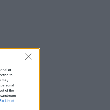
sonal or
ection to
ou may
 personal
out of the
 downstream
B’s List of