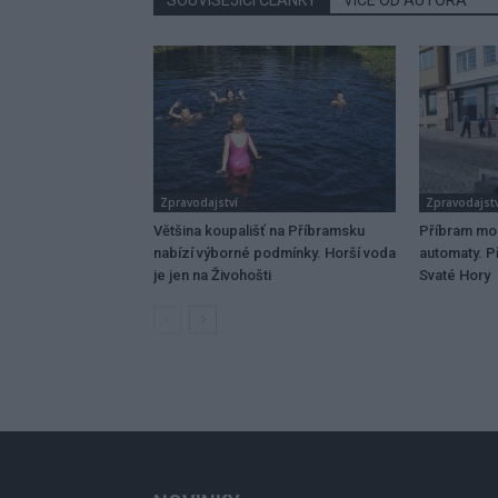
SOUVISEJÍCÍ ČLÁNKY
VÍCE OD AUTORA
Zpravodajství
Zpravodajstv
Většina koupališť na Příbramsku
Příbram mo
nabízí výborné podmínky. Horší voda
automaty. Př
je jen na Živohošti
Svaté Hory