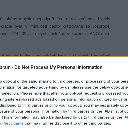
městského majetku nepodpoří. Tento krok zdůvodnil bývalý
kracie byla v minulosti často kritizovaná za rozprodej
dnoucí TOP 09 a ta nyní společně v koalici s ANO chce
ávě bývalá budova městských lesů. K té náleží i poměrně
ačátku diskuze k tomuto bodu navrhl tento dům z hlasování
bram -
Do Not Process My Personal Information
tě příbramští skauti a pionýři. Ti se totiž budou muset
reálu Nového rybníku, protože tu chce město využít jako
to opt-out of the sale, sharing to third parties, or processing of your per
oupaliště.
formation for targeted advertising by us, please use the below opt-out s
r selection. Please note that after your opt-out request is processed y
eing interest-based ads based on personal information utilized by us or
lužovali někteří zastupitelé oblíbeným výrokem „nechci
disclosed to third parties prior to your opt-out. You may separately opt-
o, co už sami řekli, nebo řekl někdo jiný, rozdělila přítomné
losure of your personal information by third parties on the IAB’s list of
a neprodávání budovy a naopak na ty, kteří si myslí, že dům
. This information may also be disclosed by us to third parties on the
IA
dný. Není bez zajímavosti, že v této debatě spolu na jedné
Participants
that may further disclose it to other third parties.