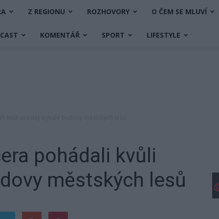
RA
Z REGIONU
ROZHOVORY
O ČEM SE MLUVÍ
DCAST
KOMENTÁŘ
SPORT
LIFESTYLE
li kvůli prodeji bývalé budovy městských lesů
era pohádali kvůli
udovy městských lesů