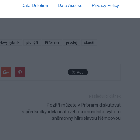
Data Deletion
Data Access
Privacy Policy
Nový rybník
pionýři
Příbram
prodej
skauti
Následující článek
Pozítří můžete v Příbrami diskutovat
s předsedkyní Mandátového a imunitního výboru
sněmovny Miroslavou Němcovou