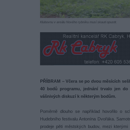
Klubovnu v areálu Nového rybníku musí skauti opustit.
PŘÍBRAM – Včera se po dvou měsících sešli p
40 bodů programu, jednání trvalo jen do 
vášnivých diskuzí k některým bodům.
Poměrně dlouho se například hovořilo o sc
Hudebního festivalu Antonína Dvořáka. Samotn
prodeje pěti městských budov, mezi kterými 