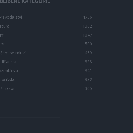
BLÍBENÉ KATEGORIE
ravodajství
4756
ltura
1302
imi
1047
ort
500
 čem se mluví
469
edlčansko
398
ožmitálsko
341
obříšsko
332
áš názor
305