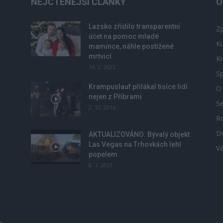
NEJČTENĚJŠÍ ČLÁNKY
O
Lazsko zřídilo transparentní
Zp
účet na pomoc mladé
Ku
mamince, náhle postižené
mrtvicí
Kr
14. 2. 2023
Sp
Krampuslauf přilákal tisíce lidí
O
nejen z Příbrami
S
2. 12. 2016
R
D
u
AKTUALIZOVÁNO: Bývalý objekt
Las Vegas na Trhovkách lehl
V
popelem
8. 7. 2023