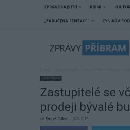
ZPRAVODAJSTVÍ
KRIMI
KULTU
„ZARUČENÁ SENZACE“
CYNIKŮV PO
Zprávy
Příbram
Domů
Zpravodajství
Zastupitelé se včera poháda
Zpravodajství
Zastupitelé se vč
prodeji bývalé b
od
Radek Ctibor
-
12. 9. 2017