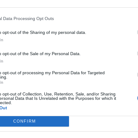
a Josef Řihák (ČSSD), kteří nechtěli dům prodat a na druhé
ová (Šance pro Příbram), ti si myslí, že budova je pro
l Data Processing Opt Outs
o opt-out of the Sharing of my personal data.
 do bývalého objektu městských lesů vítají, kritici tohoto
In
amítali, že se nachází u frekventované silnice, je vlhký
ly návrhy, že by bylo lepší přestěhovat skauty a pionýry do
o opt-out of the Sale of my Personal Data.
aké firma radního Dvořáka, který by se prý sice také musel
In
e město nemusí na skauty brát vůbec ohled, protože si mohou
to opt-out of processing my Personal Data for Targeted
ing.
In
o roviny osobních výpadů a jízlivých narážek, což našim
o opt-out of Collection, Use, Retention, Sale, and/or Sharing
ersonal Data that Is Unrelated with the Purposes for which it
ytáhnout prodej budovy I. polikliniky, obchodů na náměstí
lected.
 hospodaří, ale zároveň na nic nemá peníze.
Out
CONFIRM
toto téma nakonec prodej této budovy stáhli z programu
a pionýři z Nového rybníka.