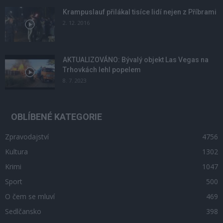
Krampuslauf přilákal tisíce lidí nejen z Příbrami
2. 12. 2016
AKTUALIZOVÁNO: Bývalý objekt Las Vegas na
Trhovkách lehl popelem
8. 7. 2023
OBLÍBENÉ KATEGORIE
Zpravodajství
4756
Kultura
1302
Krimi
1047
Sport
500
O čem se mluví
469
Sedlčansko
398