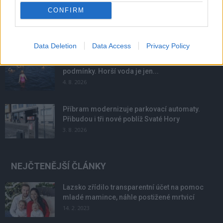
CONFIRM
Obděnice vzpomínaly na filmovou legendu
6. 8. 2026
Data Deletion
Data Access
Privacy Policy
Většina koupališť na Příbramsku nabízí výborné
podmínky. Horší voda je jen...
4. 8. 2026
Příbram modernizuje parkovací automaty.
Přibudou i tři nové poblíž Svaté Hory
3. 8. 2026
NEJČTENĚJŠÍ ČLÁNKY
Lazsko zřídilo transparentní účet na pomoc
mladé mamince, náhle postižené mrtvicí
14. 2. 2023