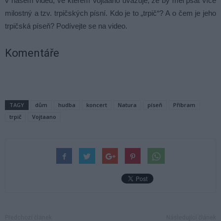
v našem videu, ve kterém Vojtaano uvažuje, že by měl psát více
milostný a tzv. trpičských písní. Kdo je to „trpič“? A o čem je jeho
trpičská píseň? Podívejte se na video.
Komentáře
TAGY
dům
hudba
koncert
Natura
píseň
Příbram
trpič
Vojtaano
Předchozí článek
Následující článek