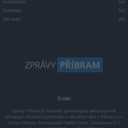
Rožmitálsko
341
Dobříšsko
332
Váš názor
305
O nás
Zprávy Příbram je nezávislý zpravodajský webový portál,
přinášející informace především o aktuálním dění v Příbrami a v
okresu Příbram. Provozovatel: Radek Ctibor, Smetanova 317,