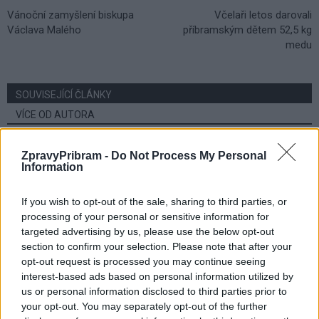
Vánoční zamyšlení biskupa
Včelaři letos darovali
Václava Malého
příbramským dětem 52,5 kg
medu
SOUVISEJÍCÍ ČLÁNKY
VÍCE OD AUTORA
Dnes se v Příbrami otevře výstava
ZpravyPribram -
Do Not Process My Personal
Information
Rovnováha života. Vernisáž nabídne
i hudební a básnický program
Kultura
If you wish to opt-out of the sale, sharing to third parties, or
processing of your personal or sensitive information for
Festival hudby na zámku Dobříš sází na
targeted advertising by us, please use the below opt-out
jedinečnou atmosféru. Klasiku propojí
section to confirm your selection. Please note that after your
s dalšími žánry i rodinným programem
Dobříšsko
opt-out request is processed you may continue seeing
interest-based ads based on personal information utilized by
Fesťáczek Presents poprvé míří do
us or personal information disclosed to third parties prior to
Lesního divadla Skalka. Nabídne hudbu,
your opt-out. You may separately opt-out of the further