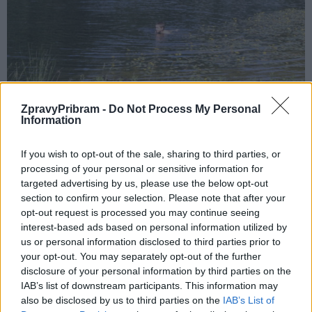
ZpravyPribram -
Do Not Process My Personal
Information
Koupaliště v Jincích. Foto: Zprávy Příbram
Krajská hygienická stanice zároveň věří, že příznivý vývoj kvality
If you wish to opt-out of the sale, sharing to third parties, or
processing of your personal or sensitive information for
vody na sledovaných lokalitách vydrží co nejdéle a návštěvníci si
targeted advertising by us, please use the below opt-out
budou moci letní koupání užívat bez omezení.
section to confirm your selection. Please note that after your
opt-out request is processed you may continue seeing
Aktuální hodnocení všech sledovaných přírodních koupališť ve
interest-based ads based on personal information utilized by
us or personal information disclosed to third parties prior to
Středočeském kraji je průběžně zveřejňováno na webových
your opt-out. You may separately opt-out of the further
stránkách Krajské hygienické stanice Středočeského kraje.
disclosure of your personal information by third parties on the
IAB’s list of downstream participants. This information may
Komentáře
also be disclosed by us to third parties on the
IAB’s List of