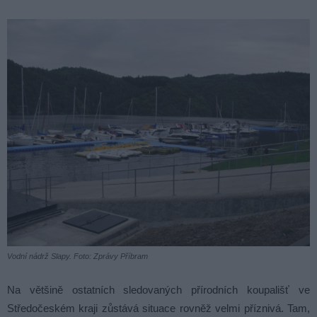
Vodní nádrž Slapy. Foto: Zprávy Příbram
Na většině ostatních sledovaných přírodních koupališť ve
Středočeském kraji zůstává situace rovněž velmi příznivá. Tam,