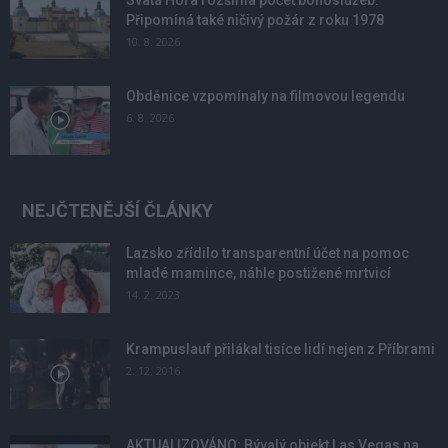
Svatá Hora rozšířila počet bohoslužeb.
Připomíná také ničivý požár z roku 1978
10. 8. 2026
Obděnice vzpomínaly na filmovou legendu
6. 8. 2026
NEJČTENĚJŠÍ ČLÁNKY
Lazsko zřídilo transparentní účet na pomoc
mladé mamince, náhle postižené mrtvicí
14. 2. 2023
Krampuslauf přilákal tisíce lidí nejen z Příbrami
2. 12. 2016
AKTUALIZOVÁNO: Bývalý objekt Las Vegas na