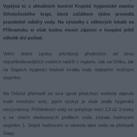
Vyplývá to z aktuálních kontrol Krajské hygienické stanice
Středočeského kraje, která začátkem týdne provedla
pravidelné odběry vody. Na výsledky z některých lokalit na
Příbramsku si však budou muset zájemci o koupání ještě
několik dní počkat.
Velmi dobré zprávy přicházejí především od dvou
nejvyhledávanějších vodních nádrží v regionu. Jak na Orlíku, tak
na Slapech hygienici hodnotí kvalitu vody nejlepším možným
stupněm.
Na Orlické přehradě se sice oproti předchozí kontrole objevilo
malé množství sinic, jejich výskyt je však podle hygieniků
nevýznamný. Průhlednost vody se pohybuje mezi 2,5 až 3 metry
a ve všech sledovaných profilech voda získala hodnocení
stupněm 1. Stejné hodnocení si odnesla také voda na přehradě
Slapy.