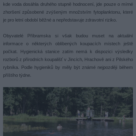
kde voda dosáhla druhého stupně hodnocení, jde pouze o mírné
zhoršení způsobené zvýšeným množstvím fytoplanktonu, které
je pro letní období běžné a nepředstavuje zdravotní riziko.
Obyvatelé Příbramska si však budou muset na aktuální
informace o některých oblíbených koupacích místech ještě
počkat. Hygienická stanice zatím nemá k dispozici výsledky
rozborů z přírodních koupališť v Jincích, Hrachově ani z Pilského
rybníka. Podle hygieniků by měly být známé nejpozději během
příštího týdne.