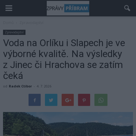
Domů
Zpravodajství
Zpravodajství
Voda na Orlíku i Slapech je ve
výborné kvalitě. Na výsledky
z Jinec či Hrachova se zatím
čeká
od
Radek Ctibor
-
4. 7. 2026