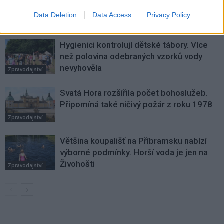
SOUVISEJÍCÍ ČLÁNKY
Data Deletion
Data Access
Privacy Policy
VÍCE OD AUTORA
Hygienici kontrolují dětské tábory. Více
než polovina odebraných vzorků vody
nevyhověla
Zpravodajství
Svatá Hora rozšířila počet bohoslužeb.
Připomíná také ničivý požár z roku 1978
Zpravodajství
Většina koupališť na Příbramsku nabízí
výborné podmínky. Horší voda je jen na
Živohošti
Zpravodajství