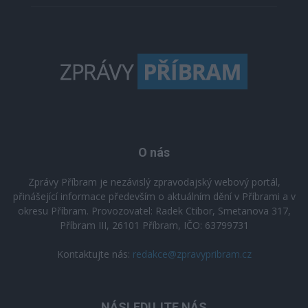
O nás
Zprávy Příbram je nezávislý zpravodajský webový portál,
přinášející informace především o aktuálním dění v Příbrami a v
okresu Příbram. Provozovatel: Radek Ctibor, Smetanova 317,
Příbram III, 26101 Příbram, IČO: 63799731
Kontaktujte nás:
redakce@zpravypribram.cz
NÁSLEDUJTE NÁS