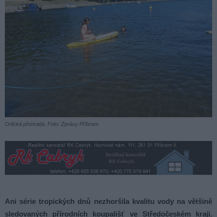
Orlická přehrada. Foto: Zprávy Příbram
Ani série tropických dnů nezhoršila kvalitu vody na většině
sledovaných přírodních koupališť ve Středočeském kraji.