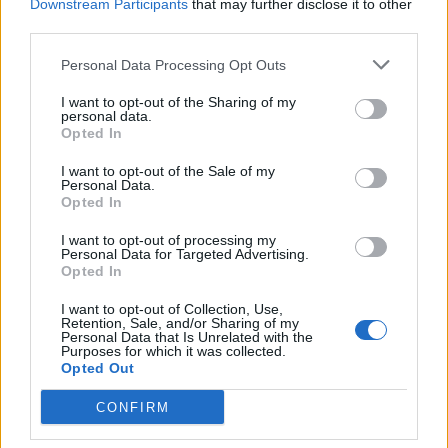
Downstream Participants
that may further disclose it to other
third parties.
Personal Data Processing Opt Outs
TAGY
hygiena
koupaní
kvalita
Orlík
přehrada
I want to opt-out of the Sharing of my
Příbramsko
Slapy
voda
personal data.
Opted In
I want to opt-out of the Sale of my
Personal Data.
Opted In
I want to opt-out of processing my
Personal Data for Targeted Advertising.
Opted In
I want to opt-out of Collection, Use,
Předchozí článek
Následující článek
Retention, Sale, and/or Sharing of my
Personal Data that Is Unrelated with the
Příbram otevře nový cestopis
Letní kino v Příbrami dnes
Purposes for which it was collected.
TV Nova. V pořadu Čekuj Česko
zahájuje sezonu
Opted Out
se představí i Hornické muzeum
CONFIRM