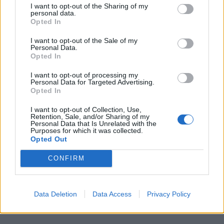
Příbram modernizuje parkovací automaty.
I want to opt-out of the Sharing of my
personal data.
Přibudou i tři nové poblíž Svaté Hory
Opted In
Zpravodajství
I want to opt-out of the Sale of my
Personal Data.
Středočeský kraj upravil pravidla soutěže.
Opted In
Obce nově získají body i za předcházení
vzniku odpadu
I want to opt-out of processing my
Zpravodajství
Personal Data for Targeted Advertising.
Opted In
I want to opt-out of Collection, Use,
Retention, Sale, and/or Sharing of my
Personal Data that Is Unrelated with the
Purposes for which it was collected.
Opted Out
CONFIRM
Data Deletion
Data Access
Privacy Policy