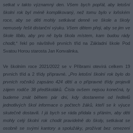
setkat v takto významný den. Všem bych popřál, aby letošní
školní rok byl méně komplikovaný, než tomu bylo v loňském
roce, aby se děti mohly setkávat denně ve škole a školy
nemusely řešit distanční výuku. Všem dětem přeji, aby se jim ve
škole líbilo, aby pro ně byla škola místem, kam budou rády
chodit,“
řekl po návštěvě prvních tříd na Základní škole Pod
Svatou Horou starosta Jan Konvalinka.
Ve školním roce 2021/2022 se v Příbrami otevírá celkem 19
prvních tříd a 2 třídy přípravné.
„Pro letošní školní rok bylo do
prvních ročníků zapsáno 424 dětí a o přípravné třídy projevili
zájem rodiče 38 předškoláků. Čísla ovšem nejsou konečná, ty
budeme znát během pár dní, kdy dostaneme od ředitelů
jednotlivých škol informace o počtech žáků, kteří se k výuce
skutečně dostavili. I já bych se ráda přidala s přáním, aby děti
mohly celý školní rok chodit pravidelně do školy, setkávat se
osobně se svými kantory a spolužáky, prožívat bez omezení