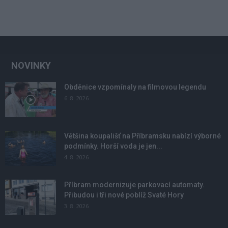
NOVINKY
Obděnice vzpomínaly na filmovou legendu
6. 8. 2026
Většina koupališť na Příbramsku nabízí výborné
podmínky. Horší voda je jen...
4. 8. 2026
Příbram modernizuje parkovací automaty.
Přibudou i tři nové poblíž Svaté Hory
3. 8. 2026