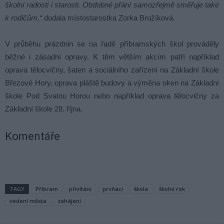
školní radosti i starosti. Obdobné přání samozřejmě směřuje také
k rodičům,“
dodala místostarostka Zorka Brožíková.
V průběhu prázdnin se na řadě příbramských škol prováděly
běžné i zásadní opravy. K těm větším akcím patří například
oprava tělocvičny, šaten a sociálního zařízení na Základní škole
Březové Hory, oprava pláště budovy a výměna oken na Základní
škole Pod Svatou Horou nebo například oprava tělocvičny za
Základní škole 28. října.
Komentáře
TAGY
Příbram
přivítání
prvňáci
škola
školní rok
vedení města
zahájení