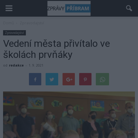
Domů
Zpravodajství
Zpravodajství
Vedení města přivítalo ve
školách prvňáky
od
redakce
-
1. 9. 2021