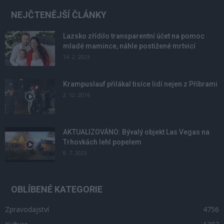
NEJČTENĚJŠÍ ČLÁNKY
Lazsko zřídilo transparentní účet na pomoc
mladé mamince, náhle postižené mrtvicí
14. 2. 2023
Krampuslauf přilákal tisíce lidí nejen z Příbrami
2. 12. 2016
AKTUALIZOVÁNO: Bývalý objekt Las Vegas na
Trhovkách lehl popelem
8. 7. 2023
OBLÍBENÉ KATEGORIE
Zpravodajství
4756