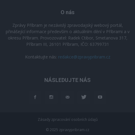
O nás
Zprávy Příbram je nezávislý zpravodajský webový portál,
přinášející informace především o aktuálním dění v Příbrami a v
okresu Příbram. Provozovatel: Radek Ctibor, Smetanova 317,
Příbram III, 26101 Příbram, IČO: 63799731
Kontaktujte nás:
redakce@zpravypribram.cz
NÁSLEDUJTE NÁS
Zásady zpracování osobních údajů
© 2025 zpravypribram.cz