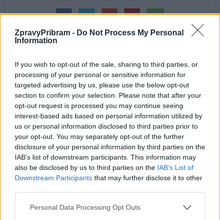
ZpravyPribram -
Do Not Process My Personal
Information
If you wish to opt-out of the sale, sharing to third parties, or
processing of your personal or sensitive information for
Předchozí článek
Následující článek
targeted advertising by us, please use the below opt-out
Příbramská nemocnice otevřela
ŘSD chystá demolici mostu
section to confirm your selection. Please note that after your
opravenou neurologii
v Oborách. Byl v havarijním stavu
opt-out request is processed you may continue seeing
interest-based ads based on personal information utilized by
us or personal information disclosed to third parties prior to
SOUVISEJÍCÍ ČLÁNKY
your opt-out. You may separately opt-out of the further
disclosure of your personal information by third parties on the
VÍCE OD AUTORA
IAB’s list of downstream participants. This information may
also be disclosed by us to third parties on the
IAB’s List of
Většina koupališť na Příbramsku nabízí
Downstream Participants
that may further disclose it to other
výborné podmínky. Horší voda je jen na
third parties.
Živohošti
Zpravodajství
Personal Data Processing Opt Outs