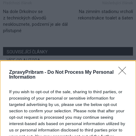
Předchozí článek
Následující článek
Na dole Drkolnov se
Na zimním stadionu vrcholí
z technických důvodů
rekonstrukce toalet a šaten
nesklouznete, podzemí je ale dál
přístupné
SOUVISEJÍCÍ ČLÁNKY
VÍCE OD AUTORA
ZpravyPribram -
Do Not Process My Personal
Rallycross Cup se vrací do Sedlčan.
Information
O vítězství bude bojovat přes šedesát
jezdců
Sedlčansko
If you wish to opt-out of the sale, sharing to third parties, or
processing of your personal or sensitive information for
targeted advertising by us, please use the below opt-out
Daniel Rosenbaum potřeboval změnit
section to confirm your selection. Please note that after your
prostředí. Teď bude naším soupeřem,
opt-out request is processed you may continue seeing
říká jeho otec
Rozhovory
interest-based ads based on personal information utilized by
us or personal information disclosed to third parties prior to
Dan Rosenbaum bilancuje sezonu