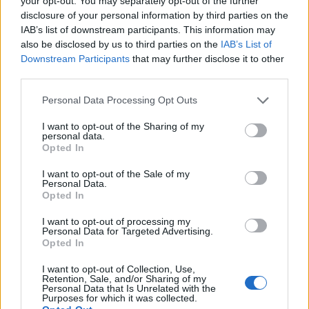
your opt-out. You may separately opt-out of the further
volejbalistů i změny v týmu. Cílem zůstává
disclosure of your personal information by third parties on the
play off
IAB’s list of downstream participants. This information may
Sport
also be disclosed by us to third parties on the
IAB’s List of
Downstream Participants
that may further disclose it to other
third parties.
Personal Data Processing Opt Outs
I want to opt-out of the Sharing of my
personal data.
Opted In
I want to opt-out of the Sale of my
Personal Data.
Opted In
I want to opt-out of processing my
Personal Data for Targeted Advertising.
Opted In
I want to opt-out of Collection, Use,
Retention, Sale, and/or Sharing of my
Personal Data that Is Unrelated with the
Purposes for which it was collected.