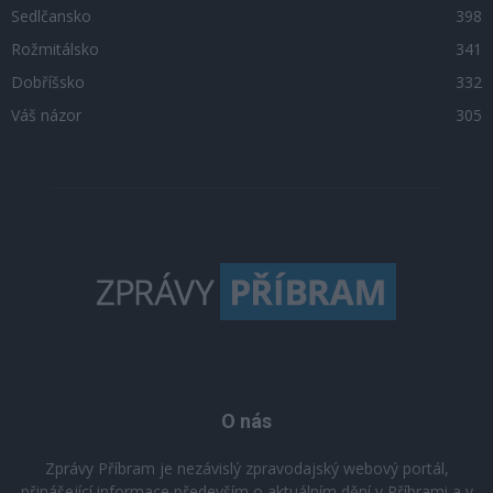
Sedlčansko
398
Rožmitálsko
341
Dobříšsko
332
Váš názor
305
O nás
Zprávy Příbram je nezávislý zpravodajský webový portál,
přinášející informace především o aktuálním dění v Příbrami a v