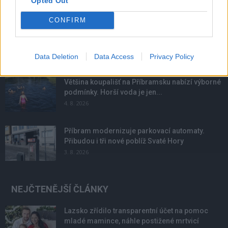
Opted Out
NOVINKY
CONFIRM
Obděnice vzpomínaly na filmovou legendu
6. 8. 2026
Data Deletion
Data Access
Privacy Policy
Většina koupališť na Příbramsku nabízí výborné
podmínky. Horší voda je jen...
4. 8. 2026
Příbram modernizuje parkovací automaty.
Přibudou i tři nové poblíž Svaté Hory
3. 8. 2026
NEJČTENĚJŠÍ ČLÁNKY
Lazsko zřídilo transparentní účet na pomoc
mladé mamince, náhle postižené mrtvicí