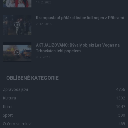
14. 2. 2023
Krampuslauf přilákal tisíce lidí nejen z Příbrami
2. 12. 2016
AKTUALIZOVÁNO: Bývalý objekt Las Vegas na
Trhovkách lehl popelem
8. 7. 2023
OBLÍBENÉ KATEGORIE
Zpravodajství
4756
Kultura
1302
Krimi
1047
Sport
500
O čem se mluví
469