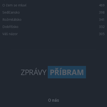
O čem se mluví
469
Sedlčansko
398
Rožmitálsko
341
Dobříšsko
332
Váš názor
305
O nás