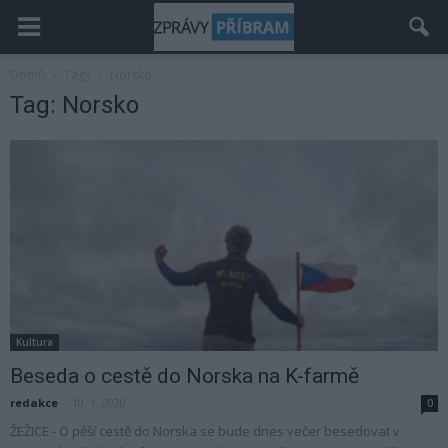
Domů
Tagy
Norsko
Tag: Norsko
Kultura
Beseda o cestě do Norska na K-farmě
redakce
-
10. 1. 2020
0
ŽEŽICE - O pěší cestě do Norska se bude dnes večer besedovat v