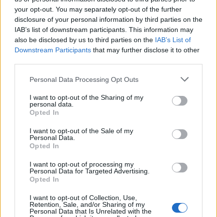
your opt-out. You may separately opt-out of the further
disclosure of your personal information by third parties on the
NOVINKY
IAB’s list of downstream participants. This information may
also be disclosed by us to third parties on the
IAB’s List of
Obděnice vzpomínaly na filmovou legendu
Downstream Participants
that may further disclose it to other
third parties.
6. 8. 2026
Personal Data Processing Opt Outs
Většina koupališť na Příbramsku nabízí výborné
I want to opt-out of the Sharing of my
personal data.
podmínky. Horší voda je jen...
Opted In
4. 8. 2026
I want to opt-out of the Sale of my
Personal Data.
Příbram modernizuje parkovací automaty.
Opted In
Přibudou i tři nové poblíž Svaté Hory
3. 8. 2026
I want to opt-out of processing my
Personal Data for Targeted Advertising.
Opted In
NEJČTENĚJŠÍ ČLÁNKY
I want to opt-out of Collection, Use,
Retention, Sale, and/or Sharing of my
Personal Data that Is Unrelated with the