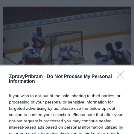
Sport
V srpnu se uskuteční na zimním stadionu
ZpravyPribram -
Do Not Process My Personal
Information
hokejová utkání s mezinárodní účastí
Ondřej Dufek
-
27. 7. 2017
0
If you wish to opt-out of the sale, sharing to third parties, or
PŘÍBRAM – Od poloviny srpna se návštěvníci mohou těšit na přátelská
processing of your personal or sensitive information for
utkání českého výběru žen s Tornádem Moskva a na turnaj špičkových
targeted advertising by us, please use the below opt-out
hokejových ženských družstev...
section to confirm your selection. Please note that after your
opt-out request is processed you may continue seeing
interest-based ads based on personal information utilized by
us or personal information disclosed to third parties prior to