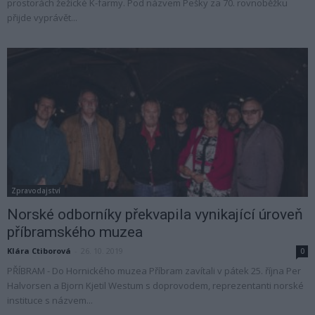
prostorách žežické K-farmy. Pod názvem Pešky za 70. rovnoběžku
přijde vyprávět...
Zpravodajství
Norské odborníky překvapila vynikající úroveň
příbramského muzea
Klára Ctiborová
-
26. 10. 2019
0
PŘÍBRAM - Do Hornického muzea Příbram zavítali v pátek 25. října Per
Halvorsen a Bjorn Kjetil Westum s doprovodem, reprezentanti norské
instituce s názvem...