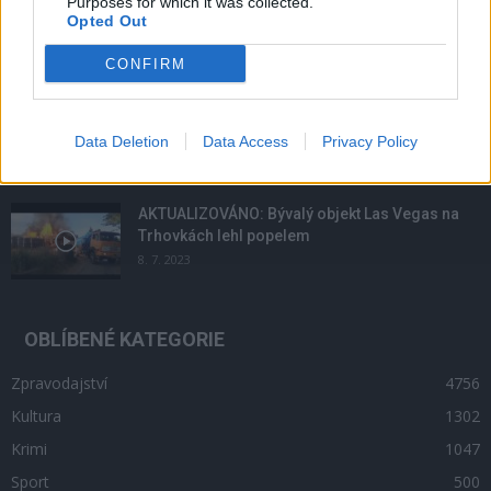
Purposes for which it was collected.
Lazsko zřídilo transparentní účet na pomoc
Opted Out
mladé mamince, náhle postižené mrtvicí
14. 2. 2023
CONFIRM
Krampuslauf přilákal tisíce lidí nejen z Příbrami
2. 12. 2016
Data Deletion
Data Access
Privacy Policy
AKTUALIZOVÁNO: Bývalý objekt Las Vegas na
Trhovkách lehl popelem
8. 7. 2023
OBLÍBENÉ KATEGORIE
Zpravodajství
4756
Kultura
1302
Krimi
1047
Sport
500