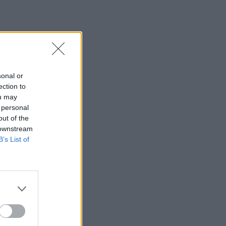
sonal or
ection to
ou may
 personal
out of the
 downstream
B’s List of