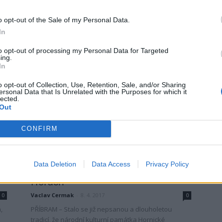
PŘÍBRAM – Hornické muzeum už podesáté přivítalo
o opt-out of the Sale of my Personal Data.
stotisícího návštěvníka. Letos se jím stala Adéla
In
Jandáčková z druhé třídy z malotřídky ZŠ Ořech, která
od vedení muzea...
to opt-out of processing my Personal Data for Targeted
ing.
In
o opt-out of Collection, Use, Retention, Sale, and/or Sharing
ersonal Data that Is Unrelated with the Purposes for which it
lected.
Out
CONFIRM
Kultura
Vidět havířské Velikonoce můžete
Data Deletion
Data Access
Privacy Policy
v hornickém domku na Březových
Horách
Vaclav Cermak
-
8. 4. 2017
0
0
,
PŘÍBRAM – Stalo se již nepsanou a dlouholetou
tradicí, že národní kulturní památka Hornické