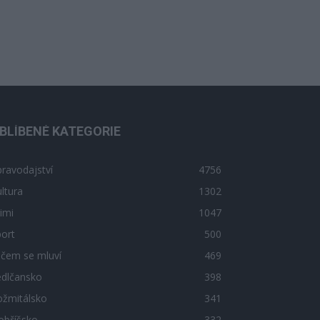
BLÍBENÉ KATEGORIE
ravodajství
4756
ltura
1302
imi
1047
ort
500
 čem se mluví
469
edlčansko
398
ožmitálsko
341
obříšsko
332