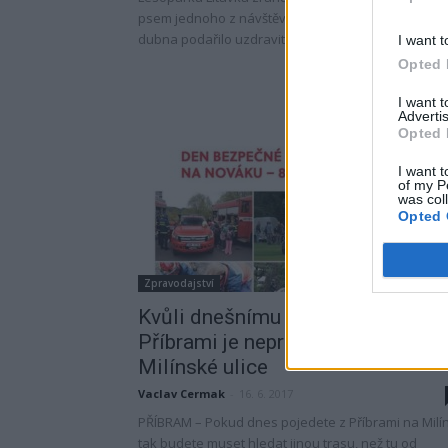
psem jednoho z návštěvníků. Jehně se počátkem
dubna podařilo uzdravit,...
I want t
Opted 
I want 
Advertis
Opted 
I want t
of my P
was col
Opted 
Zpravodajství
Kvůli dnešnímu Dni Bezpečné
Příbrami je neprůjezdná část
Milínské ulice
Vaclav Cermak
-
16. 6. 2017
PŘÍBRAM – Pokud dnes pojedete z Příbrami na Milín
tak budete muset hledat jinou trasu, než tu od