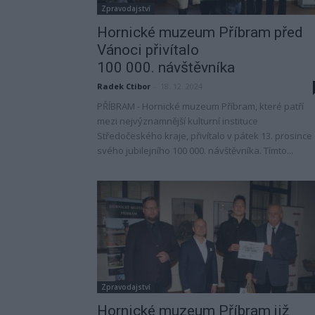
Zpravodajství
Hornické muzeum Příbram před
Vánoci přivítalo
100 000. návštěvníka
Radek Ctibor
-
18. 12. 2024
PŘÍBRAM - Hornické muzeum Příbram, které patří
mezi nejvýznamnější kulturní instituce
Středočeského kraje, přivítalo v pátek 13. prosince
svého jubilejního 100 000. návštěvníka. Tímto...
Zpravodajství
Hornické muzeum Příbram již