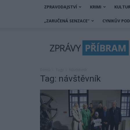
ZPRAVODAJSTVÍ
KRIMI
KULTU
„ZARUČENÁ SENZACE“
CYNIKŮV PO
Zprávy
Příbram
Domů
Tagy
Návštěvník
Tag: návštěvník