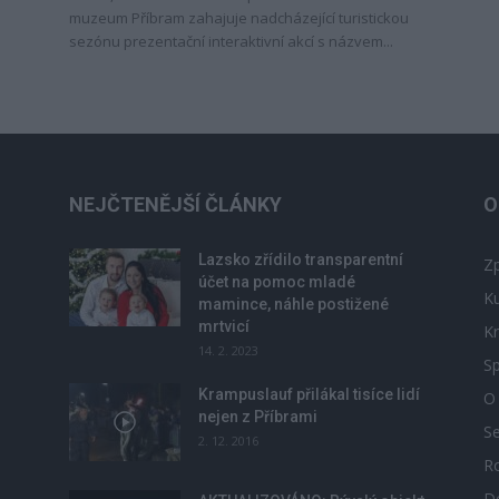
muzeum Příbram zahajuje nadcházející turistickou
sezónu prezentační interaktivní akcí s názvem...
NEJČTENĚJŠÍ ČLÁNKY
O
Lazsko zřídilo transparentní
Zp
účet na pomoc mladé
Ku
mamince, náhle postižené
mrtvicí
Kr
14. 2. 2023
Sp
Krampuslauf přilákal tisíce lidí
O
nejen z Příbrami
S
2. 12. 2016
R
D