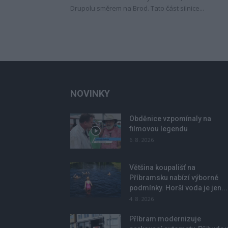
Drupolu směrem na Brod. Tato část silnice...
NOVINKY
Obděnice vzpomínaly na
filmovou legendu
6. 8. 2026
Většina koupališť na
Příbramsku nabízí výborné
podmínky. Horší voda je jen...
4. 8. 2026
Příbram modernizuje