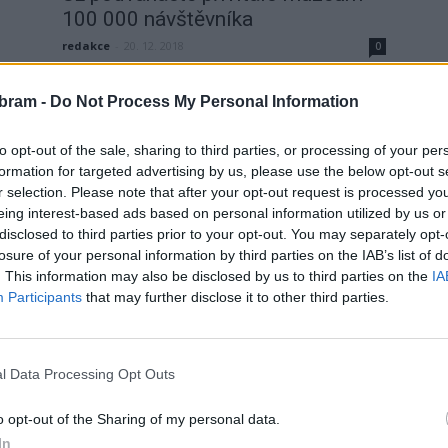
100 000 návštěvníka
redakce
-
20. 12. 2018
0
0
PŘÍBRAM – Hornické muzeum letos opět přivítalo
svého letošního 100 000 návštěvníka. Stalo se tak ve
bram -
Do Not Process My Personal Information
středu 19. prosince a je jím Vanesa Žižková z první...
íků
to opt-out of the sale, sharing to third parties, or processing of your per
formation for targeted advertising by us, please use the below opt-out s
r selection. Please note that after your opt-out request is processed y
eing interest-based ads based on personal information utilized by us or
disclosed to third parties prior to your opt-out. You may separately opt-
losure of your personal information by third parties on the IAB’s list of
. This information may also be disclosed by us to third parties on the
IA
Participants
that may further disclose it to other third parties.
Zpravodajství
Už desátý rok navštívilo Hornické
l Data Processing Opt Outs
muzeum Příbram přes sto tisíc
0
návštěvníků
o opt-out of the Sharing of my personal data.
In
ké
Vaclav Cermak
-
14. 12. 2017
0