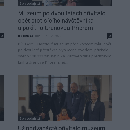
Zpravodajství
Muzeum po dvou letech přivítalo
opět stotisícího návštěvníka
a pokřtilo Uranovou Příbram
Radek Ctibor
-
13. 12. 2022
0
0
PŘÍBRAM – Hornické muzeum před koncem roku opět
po dvouleté přestávce, vynucené covidem, přivítalo
svého 100 000 návštěvníka. Zároveň také představilo
knihu Uranová Příbram, jež...
Zpravodajství
Už podvanácté přivítalo muzeum