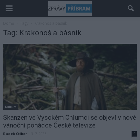
Domů
Tagy
Krakonoš a básník
Tag: Krakonoš a básník
Kultura
Skanzen ve Vysokém Chlumci se objeví v nové
vánoční pohádce České televize
Radek Ctibor
-
3. 7. 2026
0