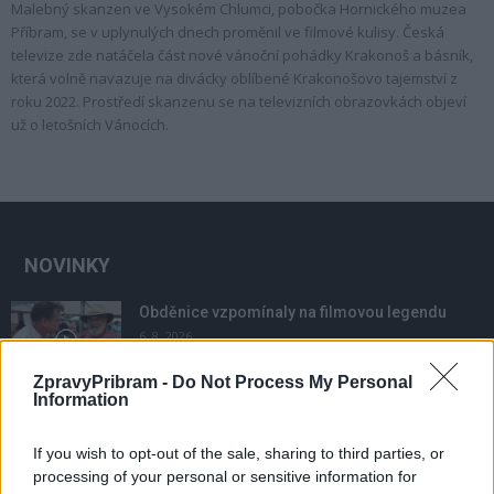
Malebný skanzen ve Vysokém Chlumci, pobočka Hornického muzea
Příbram, se v uplynulých dnech proměnil ve filmové kulisy. Česká
televize zde natáčela část nové vánoční pohádky Krakonoš a básník,
která volně navazuje na divácky oblíbené Krakonošovo tajemství z
roku 2022. Prostředí skanzenu se na televizních obrazovkách objeví
už o letošních Vánocích.
NOVINKY
Obděnice vzpomínaly na filmovou legendu
6. 8. 2026
ZpravyPribram -
Do Not Process My Personal
Information
Většina koupališť na Příbramsku nabízí výborné
podmínky. Horší voda je jen...
If you wish to opt-out of the sale, sharing to third parties, or
4. 8. 2026
processing of your personal or sensitive information for