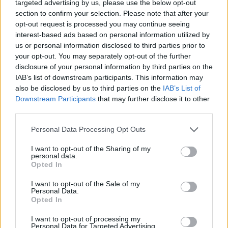
targeted advertising by us, please use the below opt-out
section to confirm your selection. Please note that after your
Příbram modernizuje parkovací automaty.
opt-out request is processed you may continue seeing
Přibudou i tři nové poblíž Svaté Hory
interest-based ads based on personal information utilized by
3. 8. 2026
us or personal information disclosed to third parties prior to
your opt-out. You may separately opt-out of the further
disclosure of your personal information by third parties on the
NEJČTENĚJŠÍ ČLÁNKY
IAB’s list of downstream participants. This information may
also be disclosed by us to third parties on the
IAB’s List of
Lazsko zřídilo transparentní účet na pomoc
Downstream Participants
that may further disclose it to other
mladé mamince, náhle postižené mrtvicí
third parties.
14. 2. 2023
Personal Data Processing Opt Outs
Krampuslauf přilákal tisíce lidí nejen z Příbrami
I want to opt-out of the Sharing of my
2. 12. 2016
personal data.
Opted In
I want to opt-out of the Sale of my
Personal Data.
AKTUALIZOVÁNO: Bývalý objekt Las Vegas na
Opted In
Trhovkách lehl popelem
8. 7. 2023
I want to opt-out of processing my
Personal Data for Targeted Advertising.