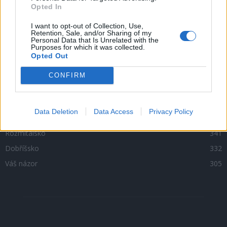
Opted In
OBLÍBENÉ KATEGORIE
I want to opt-out of Collection, Use,
Retention, Sale, and/or Sharing of my
Personal Data that Is Unrelated with the
Zpravodajství
4756
Purposes for which it was collected.
Opted Out
Kultura
1302
Krimi
1047
CONFIRM
Sport
500
O čem se mluví
469
Data Deletion
Data Access
Privacy Policy
Sedlčansko
398
Rožmitálsko
341
Dobříšsko
332
Váš názor
305