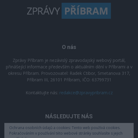
O nás
Zprávy Příbram je nezávislý zpravodajský webový portál,
přinášející informace především o aktuálním dění v Příbrami a v
okresu Příbram. Provozovatel: Radek Ctibor, Smetanova 317,
Příbram III, 26101 Příbram, IČO: 63799731
Kontaktujte nás:
redakce@zpravypribram.cz
NÁSLEDUJTE NÁS
Ochrana osobních údajů a cookies: Tento web používá cookies.
Pokračováním v používání této webové stránky souhlasíte s jejich