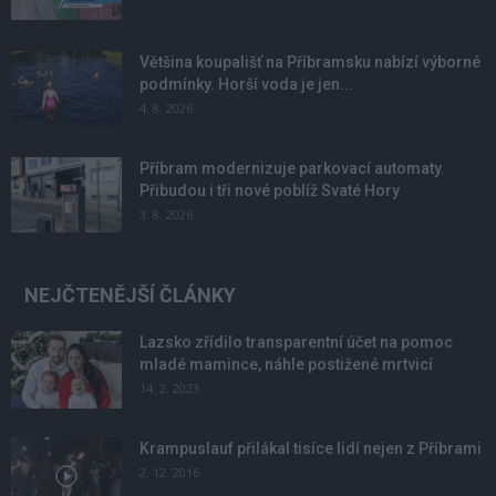
Většina koupališť na Příbramsku nabízí výborné
podmínky. Horší voda je jen...
4. 8. 2026
Příbram modernizuje parkovací automaty.
Přibudou i tři nové poblíž Svaté Hory
3. 8. 2026
NEJČTENĚJŠÍ ČLÁNKY
Lazsko zřídilo transparentní účet na pomoc
mladé mamince, náhle postižené mrtvicí
14. 2. 2023
Krampuslauf přilákal tisíce lidí nejen z Příbrami
2. 12. 2016