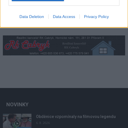
Data Deletion
Data Access
Privacy Policy
NOVINKY
Obděnice vzpomínaly na filmovou legendu
6. 8. 2026