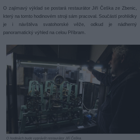
O zajímavý výklad se postará restaurátor Jiří Češka ze Zbenic,
který na tomto hodinovém stroji sám pracoval. Součástí prohlídky
je i návštěva svatohorské věže, odkud je nádherný
panoramatický výhled na celou Příbram.
O hodinách bude vyprávět restaurátor Jiří Češka.