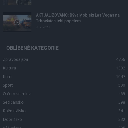
AKTUALIZOVÁNO: Bývalý objekt Las Vegas na
Trhovkách lehl popelem
8. 7. 2023
OBLÍBENÉ KATEGORIE
Zpravodajství
4756
Kultura
1302
Krimi
1047
Sport
500
O čem se mluví
469
Sedlčansko
398
Rožmitálsko
341
Dobříšsko
332
Váš názor
305