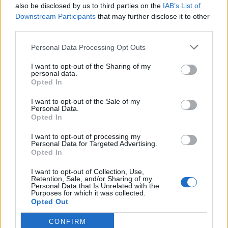
also be disclosed by us to third parties on the
IAB’s List of
Downstream Participants
that may further disclose it to other
third parties.
SOUVISEJÍCÍ ČLÁNKY
Personal Data Processing Opt Outs
VÍCE OD AUTORA
I want to opt-out of the Sharing of my
Většina koupališť na Příbramsku nabízí
personal data.
Opted In
výborné podmínky. Horší voda je jen na
Živohošti
Zpravodajství
I want to opt-out of the Sale of my
Personal Data.
Opted In
Příbram modernizuje parkovací automaty.
Přibudou i tři nové poblíž Svaté Hory
I want to opt-out of processing my
Personal Data for Targeted Advertising.
Zpravodajství
Opted In
Středočeský kraj upravil pravidla soutěže.
I want to opt-out of Collection, Use,
Retention, Sale, and/or Sharing of my
Obce nově získají body i za předcházení
Personal Data that Is Unrelated with the
Purposes for which it was collected.
vzniku odpadu
Zpravodajství
Opted Out
CONFIRM