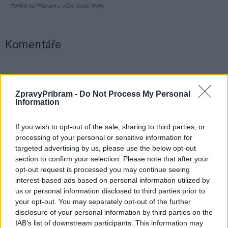
Pohled na Příbram z věže Svaté Hory.
Komentáře
TAGY
hodiny
Jiří Češka
Příbram
prohlídka
Svatá Hora
ZpravyPribram -
Do Not Process My Personal
věž
Information
If you wish to opt-out of the sale, sharing to third parties, or
processing of your personal or sensitive information for
targeted advertising by us, please use the below opt-out
section to confirm your selection. Please note that after your
opt-out request is processed you may continue seeing
interest-based ads based on personal information utilized by
us or personal information disclosed to third parties prior to
Předchozí článek
Následující článek
your opt-out. You may separately opt-out of the further
disclosure of your personal information by third parties on the
Hasiči v Bubovicích slavili 95 let
Zloději nepohrdli ani montérkami
IAB’s list of downstream participants. This information may
sboru
nebo krémem na ruce