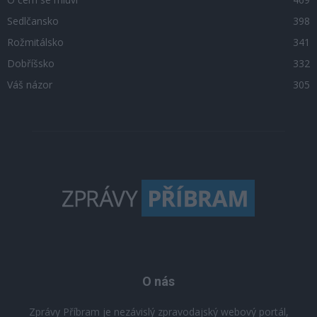
Sedlčansko
398
Rožmitálsko
341
Dobříšsko
332
Váš názor
305
O nás
Zprávy Příbram je nezávislý zpravodajský webový portál,