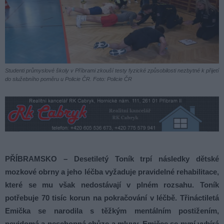
Studenti průmyslové školy v Příbrami zkouší testy fyzické způsobilosti nezbytné k přijetí
do služebního poměru u Policie ČR. Foto: Policie ČR
PŘÍBRAMSKO – Desetiletý Toník trpí následky dětské
mozkové obrny a jeho léčba vyžaduje pravidelné rehabilitace,
které se mu však nedostávají v plném rozsahu. Toník
potřebuje 70 tisíc korun na pokračování v léčbě. Třináctiletá
Emička se narodila s těžkým mentálním postižením,
nevidomá a neschopná chůze a mluvy. Emičce se nyní vybírá