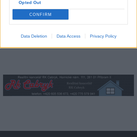
Opted Out
Středočeský kraj upravil pravidla soutěže.
Obce nově získají body i za předcházení
CONFIRM
vzniku odpadu
Zpravodajství
Data Deletion
Data Access
Privacy Policy