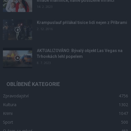
mladé mamince, náhle postižené mrtvicí
14. 2. 2023
Krampuslauf přilákal tisíce lidí nejen z Příbrami
2. 12. 2016
AKTUALIZOVÁNO: Bývalý objekt Las Vegas na
Trhovkách lehl popelem
8. 7. 2023
OBLÍBENÉ KATEGORIE
Zpravodajství
4756
Kultura
1302
Krimi
1047
Sport
500
O čem se mluví
469