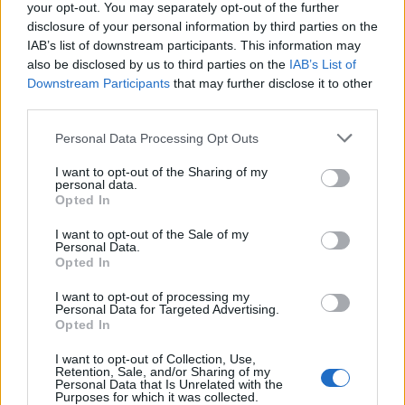
your opt-out. You may separately opt-out of the further
Předchozí článek
Následující článek
disclosure of your personal information by third parties on the
IAB’s list of downstream participants. This information may
Dopravní policie Příbramska
Žáky Odborného učiliště
also be disclosed by us to third parties on the
IAB’s List of
zaznamenala 12 překročení
a Praktické školy už nebude
Downstream Participants
that may further disclose it to other
rychlosti během Speed
svážet speciální spoj
third parties.
marathonu
Personal Data Processing Opt Outs
SOUVISEJÍCÍ ČLÁNKY
I want to opt-out of the Sharing of my
personal data.
VÍCE OD AUTORA
Opted In
I want to opt-out of the Sale of my
Většina koupališť na Příbramsku nabízí
Personal Data.
výborné podmínky. Horší voda je jen na
Opted In
Živohošti
Zpravodajství
I want to opt-out of processing my
Personal Data for Targeted Advertising.
Opted In
Příbram modernizuje parkovací automaty.
Přibudou i tři nové poblíž Svaté Hory
I want to opt-out of Collection, Use,
Retention, Sale, and/or Sharing of my
Zpravodajství
Personal Data that Is Unrelated with the
Purposes for which it was collected.