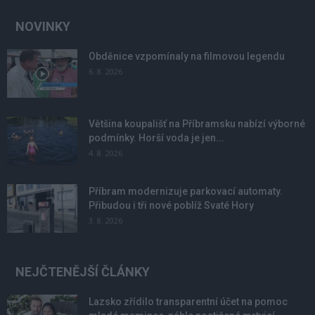
NOVINKY
Obděnice vzpomínaly na filmovou legendu
6. 8. 2026
Většina koupališť na Příbramsku nabízí výborné
podmínky. Horší voda je jen...
4. 8. 2026
Příbram modernizuje parkovací automaty.
Přibudou i tři nové poblíž Svaté Hory
3. 8. 2026
NEJČTENĚJŠÍ ČLÁNKY
Lazsko zřídilo transparentní účet na pomoc