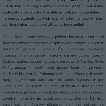
55 tisíc korun na nový sportovní kočárek, který jí umožní dále
vycházet na procházky. Obě děti se však mohou spolehnout
na pomoc studentů čtvrtých ročníků středních škol v rámci
sportovně charitativní akce „Přes bariéry s policií“.
Během hodin tělesné výchovy v průběhu března a dubna mohli
studenti vyzkoušet testy fyzické způsobilosti nezbytné k přijetí do
služebního poměru u Policie ČR.
„Zdravotní pojišťovna
ministerstva vnitra za ně následně přispěje určitou finanční
částkou, zatímco příslušníci policie přispívají do kasiček Konta
Bariéry formou hotovosti,“
uvedla policejní komisařka prevence
Monika Schindlová. Na Příbramsku se akce zúčastnily tři střední
školy – Gymnázium Karla Čapka na Dobříši, Gymnázium pod
Svatou Horou v Příbrami a Střední průmyslová škola Příbram
a sedmdesát procent cvičících, kteří testy zvládli, obdrželi navíc
osvědčení o úspěšném absolvování a voucher na 150 tisíc
korun, což je náborový příspěvek pro nové policisty ve