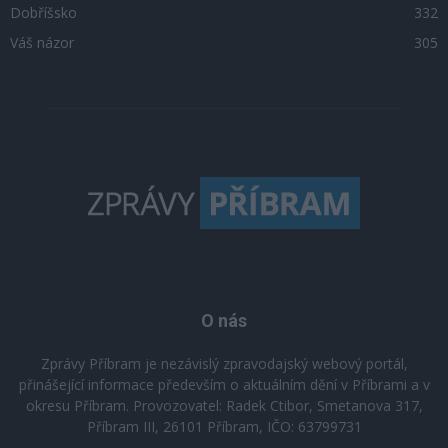
Dobříšsko
332
Váš názor
305
O nás
Zprávy Příbram je nezávislý zpravodajský webový portál,
přinášející informace především o aktuálním dění v Příbrami a v
okresu Příbram. Provozovatel: Radek Ctibor, Smetanova 317,
Příbram III, 26101 Příbram, IČO: 63799731