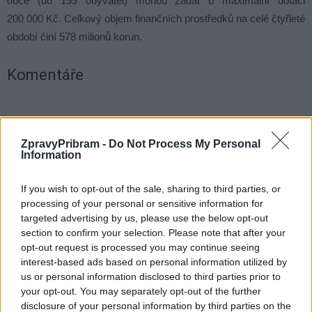
obce (do 199 obyvatel) mohou žádat o maximální dotaci
200 000 Kč. Celkový objem finančních prostředků na celé čtyřleté
období činí 578 milionů korun.
Komentáře
ZpravyPribram -
Do Not Process My Personal
TAGY
Čenkov
dotace
obce
sekačka
Středočeský kraj
Information
If you wish to opt-out of the sale, sharing to third parties, or
processing of your personal or sensitive information for
targeted advertising by us, please use the below opt-out
section to confirm your selection. Please note that after your
opt-out request is processed you may continue seeing
interest-based ads based on personal information utilized by
us or personal information disclosed to third parties prior to
your opt-out. You may separately opt-out of the further
Předchozí článek
Následující článek
disclosure of your personal information by third parties on the
Příbramští fotbalisté první jarní
Zastupitelé budou dnes jednat