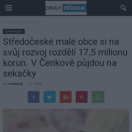
Domů
Zpravodajství
Zpravodajství
Středočeské malé obce si na
svůj rozvoj rozdělí 17,5 milionu
korun. V Čenkově půjdou na
sekačky
od
redakce
-
7. 3. 2024