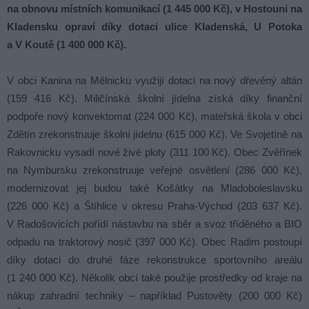
na obnovu místních komunikací (1 445 000 Kč), v Hostouni na
Kladensku opraví díky dotaci ulice Kladenská, U Potoka
a V Koutě (1 400 000 Kč).
V obci Kanina na Mělnicku využijí dotaci na nový dřevěný altán
(159 416 Kč). Miličínská školní jídelna získá díky finanční
podpoře nový konvektomat (224 000 Kč), mateřská škola v obci
Zdětín zrekonstruuje školní jídelnu (615 000 Kč). Ve Svojetíně na
Rakovnicku vysadí nové živé ploty (311 100 Kč). Obec Zvěřínek
na Nymbursku zrekonstruuje veřejné osvětlení (286 000 Kč),
modernizovat jej budou také Košátky na Mladoboleslavsku
(226 000 Kč) a Štíhlice v okresu Praha-Východ (203 637 Kč).
V Radošovicích pořídí nástavbu na sběr a svoz tříděného a BIO
odpadu na traktorový nosič (397 000 Kč). Obec Radim postoupí
díky dotaci do druhé fáze rekonstrukce sportovního areálu
(1 240 000 Kč). Několik obcí také použije prostředky od kraje na
nákup zahradní techniky – například Pustověty (200 000 Kč)