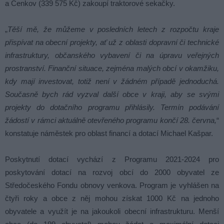
a Čenkov (339 575 Kč) zakoupí traktorové sekačky.
„
Těší mě, že můžeme v posledních letech z rozpočtu kraje
přispívat na obecní projekty, ať už z oblasti dopravní či technické
infrastruktury, občanského vybavení či na úpravu veřejných
prostranství. Finanční situace, zejména malých obcí v okamžiku,
kdy mají investovat, totiž není v žádném případě jednoduchá.
Současně bych rád vyzval další obce v kraji, aby se svými
projekty do dotačního programu přihlásily. Termín podávání
žádostí v rámci aktuálně otevřeného programu končí 28. června,
“
konstatuje náměstek pro oblast financí a dotací Michael Kašpar.
Poskytnutí dotací vychází z Programu 2021-2024 pro
poskytování dotací na rozvoj obcí do 2000 obyvatel ze
Středočeského Fondu obnovy venkova. Program je vyhlášen na
čtyři roky a obce z něj mohou získat 1000 Kč na jednoho
obyvatele a využít je na jakoukoli obecní infrastrukturu. Menší