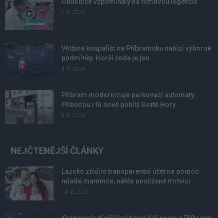
Obděnice vzpomínaly na filmovou legendu
6. 8. 2026
Většina koupališť na Příbramsku nabízí výborné
podmínky. Horší voda je jen...
4. 8. 2026
Příbram modernizuje parkovací automaty.
Přibudou i tři nové poblíž Svaté Hory
3. 8. 2026
NEJČTENĚJŠÍ ČLÁNKY
Lazsko zřídilo transparentní účet na pomoc
mladé mamince, náhle postižené mrtvicí
14. 2. 2023