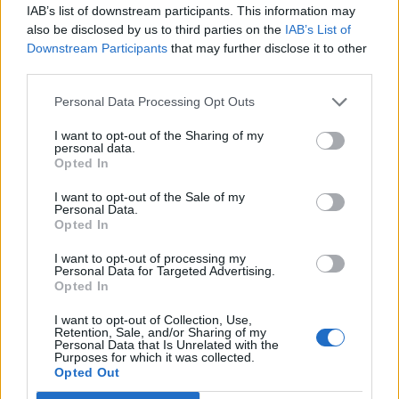
IAB’s list of downstream participants. This information may
zápas věnují ženám
především o dotacích
also be disclosed by us to third parties on the
IAB’s List of
a příbramské nemocnici
Downstream Participants
that may further disclose it to other
third parties.
SOUVISEJÍCÍ ČLÁNKY
Personal Data Processing Opt Outs
VÍCE OD AUTORA
I want to opt-out of the Sharing of my
personal data.
Opted In
Většina koupališť na Příbramsku nabízí
výborné podmínky. Horší voda je jen na
I want to opt-out of the Sale of my
Živohošti
Personal Data.
Zpravodajství
Opted In
Příbram modernizuje parkovací automaty.
I want to opt-out of processing my
Personal Data for Targeted Advertising.
Přibudou i tři nové poblíž Svaté Hory
Opted In
Zpravodajství
I want to opt-out of Collection, Use,
Retention, Sale, and/or Sharing of my
Středočeský kraj upravil pravidla soutěže.
Personal Data that Is Unrelated with the
Purposes for which it was collected.
Obce nově získají body i za předcházení
Opted Out
vzniku odpadu
Zpravodajství