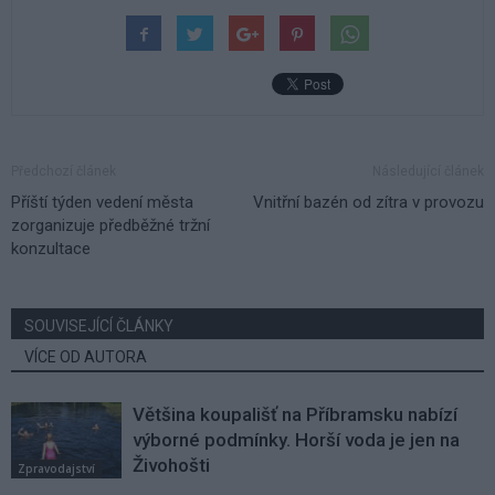
Předchozí článek
Následující článek
Příští týden vedení města
Vnitřní bazén od zítra v provozu
zorganizuje předběžné tržní
konzultace
SOUVISEJÍCÍ ČLÁNKY
VÍCE OD AUTORA
Většina koupališť na Příbramsku nabízí
výborné podmínky. Horší voda je jen na
Živohošti
Zpravodajství