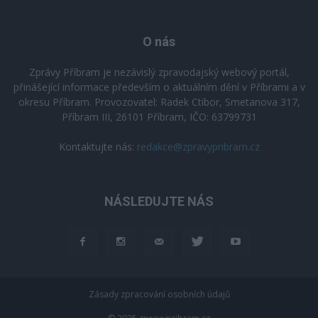
O nás
Zprávy Příbram je nezávislý zpravodajský webový portál,
přinášející informace především o aktuálním dění v Příbrami a v
okresu Příbram. Provozovatel: Radek Ctibor, Smetanova 317,
Příbram III, 26101 Příbram, IČO: 63799731
Kontaktujte nás:
redakce@zpravypribram.cz
NÁSLEDUJTE NÁS
Zásady zpracování osobních údajů