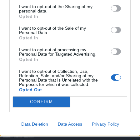
I want to opt-out of the Sharing of my
personal data.
Opted In
I want to opt-out of the Sale of my
Personal Data.
Opted In
NOVINKY
I want to opt-out of processing my
Personal Data for Targeted Advertising.
Obděnice vzpomínaly na filmovou legendu
Opted In
6. 8. 2026
I want to opt-out of Collection, Use,
Retention, Sale, and/or Sharing of my
Personal Data that Is Unrelated with the
Purposes for which it was collected.
Většina koupališť na Příbramsku nabízí výborné
Opted Out
podmínky. Horší voda je jen...
CONFIRM
4. 8. 2026
Příbram modernizuje parkovací automaty.
Data Deletion
Data Access
Privacy Policy
Přibudou i tři nové poblíž Svaté Hory
3. 8. 2026