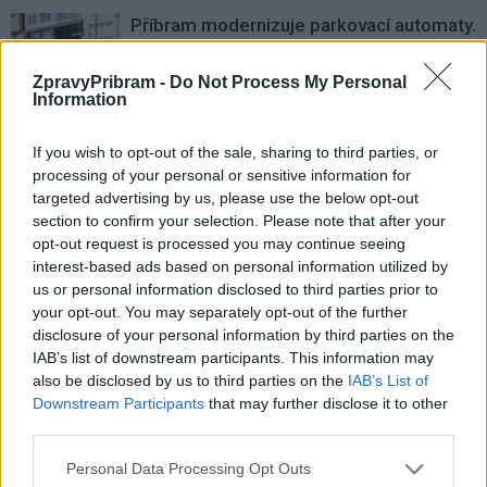
Příbram modernizuje parkovací automaty.
Přibudou i tři nové poblíž Svaté Hory
Zpravodajství
ZpravyPribram -
Do Not Process My Personal
Information
Středočeský kraj upravil pravidla soutěže.
If you wish to opt-out of the sale, sharing to third parties, or
Obce nově získají body i za předcházení
processing of your personal or sensitive information for
vzniku odpadu
Zpravodajství
targeted advertising by us, please use the below opt-out
section to confirm your selection. Please note that after your
opt-out request is processed you may continue seeing
interest-based ads based on personal information utilized by
us or personal information disclosed to third parties prior to
your opt-out. You may separately opt-out of the further
disclosure of your personal information by third parties on the
IAB’s list of downstream participants. This information may
also be disclosed by us to third parties on the
IAB’s List of
Downstream Participants
that may further disclose it to other
third parties.
Personal Data Processing Opt Outs