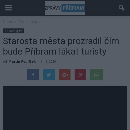
Domů
Zpravodajství
Zpravodajství
Starosta města prozradil čím
bude Příbram lákat turisty
od
Martin Poulíček
-
11. 6. 2020