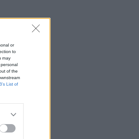
sonal or
ection to
ou may
 personal
out of the
 downstream
B’s List of