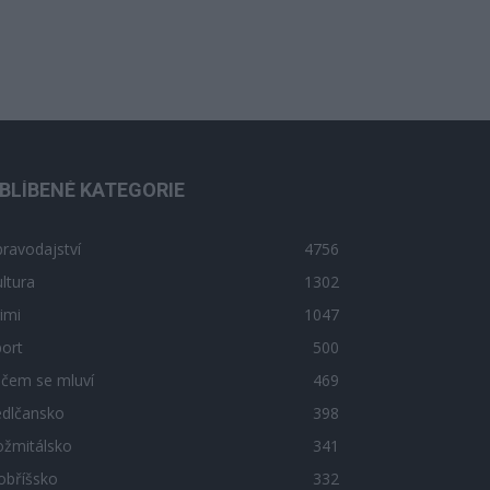
BLÍBENÉ KATEGORIE
ravodajství
4756
ltura
1302
imi
1047
ort
500
 čem se mluví
469
edlčansko
398
ožmitálsko
341
obříšsko
332