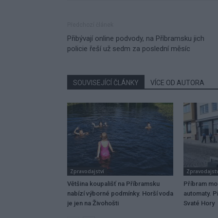
Předchozí článek
Přibývají online podvody, na Příbramsku jich
policie řeší už sedm za poslední měsíc
SOUVISEJÍCÍ ČLÁNKY
VÍCE OD AUTORA
Zpravodajství
Zpravodajstv
Většina koupališť na Příbramsku
Příbram mo
nabízí výborné podmínky. Horší voda
automaty. Př
je jen na Živohošti
Svaté Hory