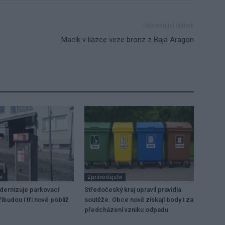
Následující článek
Macík v liazce veze bronz z Baja Aragon
í
Zpravodajství
dernizuje parkovací
Středočeský kraj upravil pravidla
ibudou i tři nové poblíž
soutěže. Obce nově získají body i za
předcházení vzniku odpadu