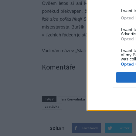
Ovšem letos si ani Martin Buršík, ani staros
I want t
poněkud překvapeni, že název „Stalingrad“ se
Opted 
lidé sice pořád říkají Stalingrad, ale ona se ta
místostarosta Buršík, ale tisková mluvčí jej
I want 
Advertis
v jízdních řádech je stále označení „Stalingrad“.
Opted 
I want t
Vadí vám název „Stalingrad“ nebo ne?
of my P
was col
Opted 
Komentáře
TAGY
Jan Konvalinka
Jaroslav Hodrment
Jose
zastávka
SDÍLET
Facebook
Twitter