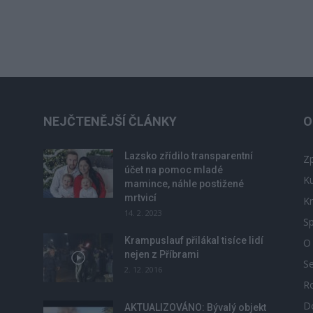
NEJČTENĚJŠÍ ČLÁNKY
O
Lazsko zřídilo transparentní
Zp
účet na pomoc mladé
Ku
mamince, náhle postižené
mrtvicí
Kr
14. 2. 2023
Sp
Krampuslauf přilákal tisíce lidí
O
nejen z Příbrami
S
2. 12. 2016
R
D
u
AKTUALIZOVÁNO: Bývalý objekt