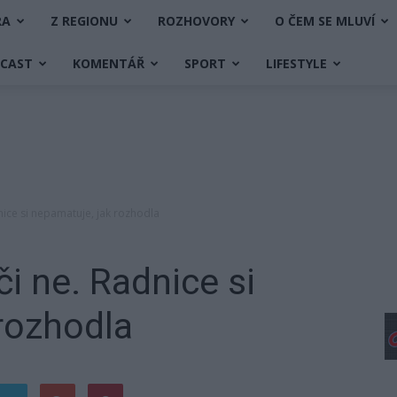
RA
Z REGIONU
ROZHOVORY
O ČEM SE MLUVÍ
DCAST
KOMENTÁŘ
SPORT
LIFESTYLE
dnice si nepamatuje, jak rozhodla
či ne. Radnice si
rozhodla