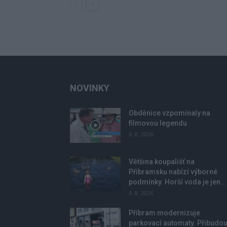
NOVINKY
Obděnice vzpomínaly na
filmovou legendu
6. 8. 2026
Většina koupališť na
Příbramsku nabízí výborné
podmínky. Horší voda je jen...
4. 8. 2026
Příbram modernizuje
parkovací automaty. Přibudo