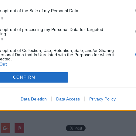
ta Jan Konvalinka na toto rozhodnutí nevzpomněli a byli
o opt-out of the Sale of my Personal Data.
 stále používá.
„Ta zastávka se v roce 2019 přejmenovala,
In
k už nejmenuje,“
uvedl na poslední tiskové konferenci města
 vyvedla z omylu, když přítomným novinářům potvrdila, že
to opt-out of processing my Personal Data for Targeted
ing.
In
o opt-out of Collection, Use, Retention, Sale, and/or Sharing
ersonal Data that Is Unrelated with the Purposes for which it
lected.
Out
CONFIRM
Data Deletion
Data Access
Privacy Policy
f Velfl
Martin Buršík
přejmenování
sídliště
Stalingrad