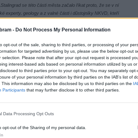
„Stalingrad se této části města začalo říkat proto, že se v ní
ké experty, geology a z valné části i důstojníky NKVD, kteří
ňuje vznik názvu ředitel Hornického muzea Příbram Josef
bram -
Do Not Process My Personal Information
to opt-out of the sale, sharing to third parties, or processing of your per
létě 2019. Tehdy se prostřednictvím městských webových
formation for targeted advertising by us, please use the below opt-out s
 s dotazem, proč ve městě stále existuje zastávka MHD
r selection. Please note that after your opt-out request is processed y
 jednom z největších vrahů v historii“ a které se někteří
eing interest-based ads based on personal information utilized by us or
bila, že zastávku MHD přejmenuje na „Hornických učňů“.
disclosed to third parties prior to your opt-out. You may separately opt-
losure of your personal information by third parties on the IAB’s list of
apách na internetu či na samotné zastávce je název
. This information may also be disclosed by us to third parties on the
IA
Participants
that may further disclose it to other third parties.
tarosta Martin Buršík takto:
„D
ůvodem ponechání názvu
kterými občany v dané lokalitě, ze které vyplynulo, že pro
l Data Processing Opt Outs
 zájem o přejmenování, je možné otázku otevřít a změnu
tal.“
o opt-out of the Sharing of my personal data.
In