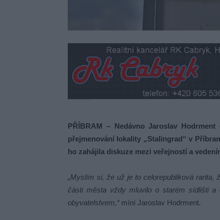
PŘÍBRAM – Nedávno Jaroslav Hodrment ot
přejmenování lokality „Stalingrad“ v Příbram
ho zahájila diskuze mezi veřejností a vede
„Myslím si, že už je to celorepubliková rarita,
části města vždy mluvilo o starém sídlišti a
obyvatelstvem,“
míní Jaroslav Hodrment.