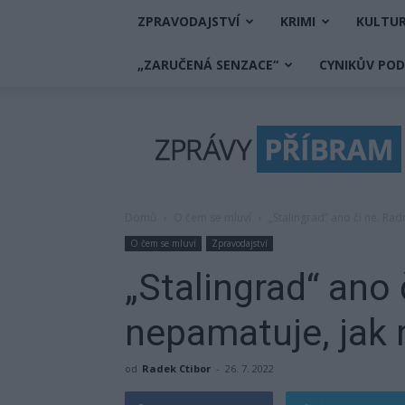
ZPRAVODAJSTVÍ
KRIMI
KULTU
„ZARUČENÁ SENZACE“
CYNIKŮV PO
Zprávy
Příbram
Domů
O čem se mluví
„Stalingrad“ ano či ne. Ra
O čem se mluví
Zpravodajství
„Stalingrad“ ano 
nepamatuje, jak 
od
Radek Ctibor
-
26. 7. 2022