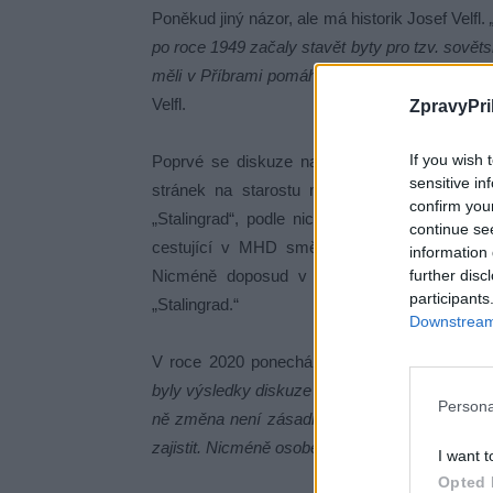
Poněkud jiný názor, ale má historik Josef Velfl.
po roce 1949 začaly stavět byty pro tzv. sověts
měli v Příbrami pomáhat s těžbou uranu,“
objas
Velfl.
ZpravyPri
If you wish 
Poprvé se diskuze na toto téma objevila v 
sensitive in
stránek na starostu města obrátili občané
confirm you
„Stalingrad“, podle nich prý pojmenovaná „po
continue se
cestující v MHD smějí. Tedy radnice přislí
information 
further disc
Nicméně doposud v jízdních řádech i na m
participants
„Stalingrad.“
Downstream 
V roce 2020 ponechání názvu vysvětlil místos
byly výsledky diskuze o navrhované změně s ně
Persona
ně změna není zásadní. Pokud by byl zvýšený
zajistit. Nicméně osobě bych osobně změnu uví
I want t
Opted 