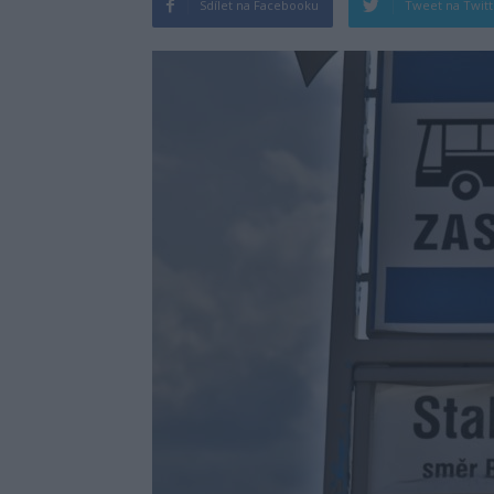
Sdílet na Facebooku
Tweet na Twit