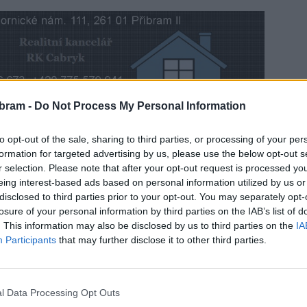
bram -
Do Not Process My Personal Information
srpen 1968 jedním z nejsmutnějších dní historie,
to opt-out of the sale, sharing to third parties, or processing of your per
ník vypadal v Příbrami a okolí.
formation for targeted advertising by us, please use the below opt-out s
r selection. Please note that after your opt-out request is processed y
eing interest-based ads based on personal information utilized by us or
disclosed to third parties prior to your opt-out. You may separately opt-
losure of your personal information by third parties on the IAB’s list of
. This information may also be disclosed by us to third parties on the
IA
Participants
that may further disclose it to other third parties.
um Příbram
Josef Vacek
Josef Velfl
Okupace
Příbram
l Data Processing Opt Outs