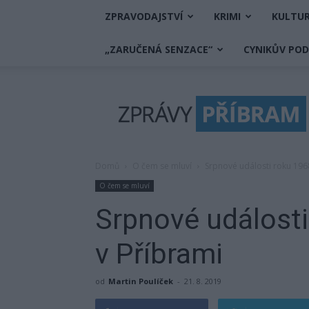
ZPRAVODAJSTVÍ
KRIMI
KULTU
„ZARUČENÁ SENZACE“
CYNIKŮV PO
Zprávy
Příbram
Domů
O čem se mluví
Srpnové události roku 196
O čem se mluví
Srpnové události
v Příbrami
od
Martin Poulíček
-
21. 8. 2019