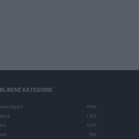
BLÍBENÉ KATEGORIE
ravodajství
4756
ltura
1302
imi
1047
ort
500