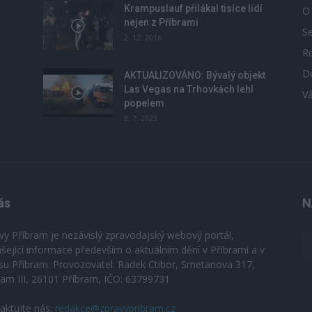
Krampuslauf přilákal tisíce lidí
O
nejen z Příbrami
S
2. 12. 2016
R
D
u
AKTUALIZOVÁNO: Bývalý objekt
Las Vegas na Trhovkách lehl
V
popelem
8. 7. 2023
ás
N
vy Příbram je nezávislý zpravodajský webový portál,
ášející informace především o aktuálním dění v Příbrami a v
su Příbram. Provozovatel: Radek Ctibor, Smetanova 317,
ram III, 26101 Příbram, IČO: 63799731
aktujte nás:
redakce@zpravypribram.cz