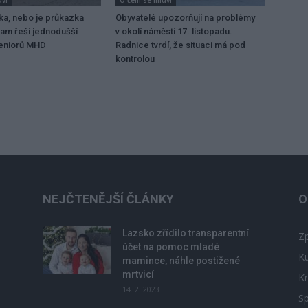
ka, nebo je průkazka
Obyvatelé upozorňují na problémy
ram řeší jednodušší
v okolí náměstí 17. listopadu.
seniorů MHD
Radnice tvrdí, že situaci má pod
kontrolou
NEJČTENĚJŠÍ ČLÁNKY
O
Lazsko zřídilo transparentní
Zp
účet na pomoc mladé
Ku
mamince, náhle postižené
mrtvicí
Kr
14. 2. 2023
Sp