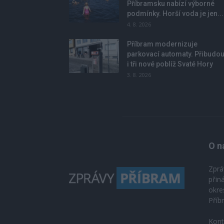
Příbramsku nabízí výborné
podmínky. Horší voda je jen...
4. 8. 2026
Příbram modernizuje
parkovací automaty. Přibudo
i tři nové poblíž Svaté Hory
3. 8. 2026
O n
Zprá
přin
okre
Příb
Kont