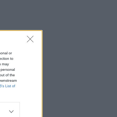
sonal or
ection to
ou may
 personal
out of the
 downstream
B’s List of