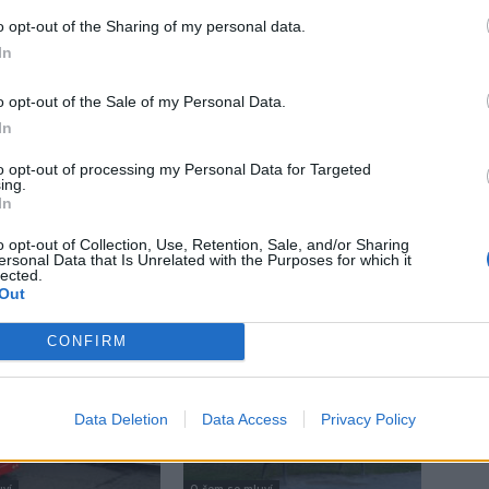
o opt-out of the Sharing of my personal data.
In
o opt-out of the Sale of my Personal Data.
In
Následující článek
to opt-out of processing my Personal Data for Targeted
ing.
Stavba parkovacích míst u gymnázia se o několik
In
týdnů prodlouží
o opt-out of Collection, Use, Retention, Sale, and/or Sharing
ersonal Data that Is Unrelated with the Purposes for which it
lected.
Out
CONFIRM
Data Deletion
Data Access
Privacy Policy
uví
O čem se mluví