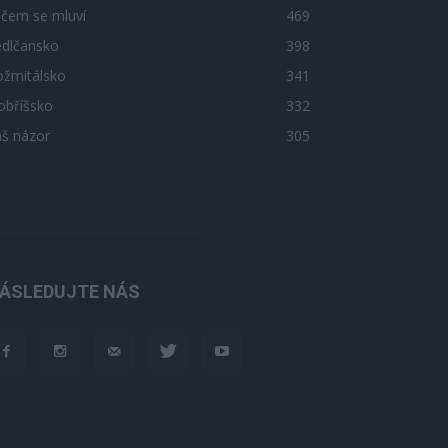
 čem se mluví
469
edlčansko
398
ožmitálsko
341
obříšsko
332
áš názor
305
ÁSLEDUJTE NÁS