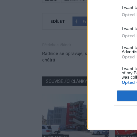
I want t
Opted 
SDÍLET
Facebook
Twitter
I want t
Opted 
Předchozí článek
I want 
Advertis
Radnice se opravuje, sousední budova ale dále
Opted 
chátrá
I want t
of my P
was col
SOUVISEJÍCÍ ČLÁNKY
VÍCE OD AUTORA
Opted 
O čem se mluví
O čem se ml