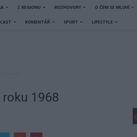
RA
Z REGIONU
ROZHOVORY
O ČEM SE MLUVÍ
DCAST
KOMENTÁŘ
SPORT
LIFESTYLE
8 v Příbrami
 roku 1968