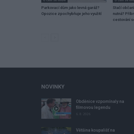
Parkovací dům jako levná garáž?
Stačí občan
Opozice zpochybňuje jeho využití
nutná? Příb
cestování 
NOVINKY
Obděnice vzpomínaly na
filmovou legendu
6. 8. 2026
Většina koupališť na