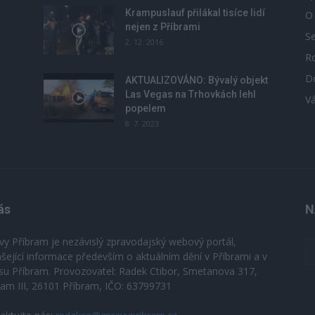
Krampuslauf přilákal tisíce lidí
O
nejen z Příbrami
S
2. 12. 2016
R
D
u
AKTUALIZOVÁNO: Bývalý objekt
Las Vegas na Trhovkách lehl
V
popelem
8. 7. 2023
ás
N
vy Příbram je nezávislý zpravodajský webový portál,
ášející informace především o aktuálním dění v Příbrami a v
su Příbram. Provozovatel: Radek Ctibor, Smetanova 317,
ram III, 26101 Příbram, IČO: 63799731