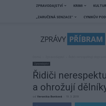
ZPRAVODAJSTVÍ
KRIMI
KULTU
„ZARUČENÁ SENZACE“
CYNIKŮV PO
Zprávy
Příbram
Domů
Zpravodajství
Řidiči nerespektují dopravní
Zpravodajství
Řidiči nerespektu
a ohrožují dělník
od
Veronika Bonková
-
19. 3. 2019