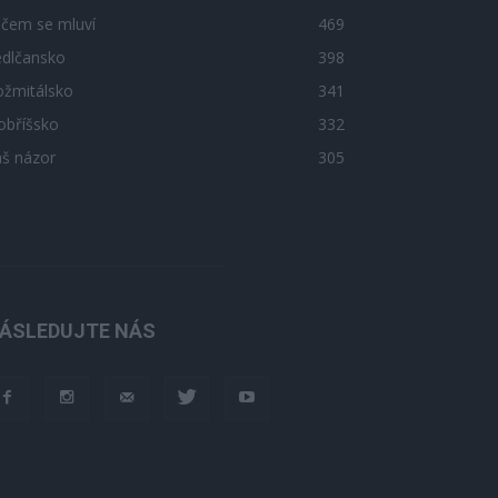
 čem se mluví
469
edlčansko
398
ožmitálsko
341
obříšsko
332
áš názor
305
ÁSLEDUJTE NÁS