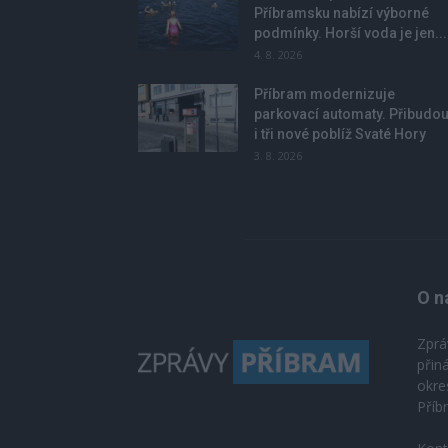
Příbramsku nabízí výborné
podmínky. Horší voda je jen...
4. 8. 2026
Příbram modernizuje
parkovací automaty. Přibudo
i tři nové poblíž Svaté Hory
3. 8. 2026
O n
Zprá
přin
okre
Příb