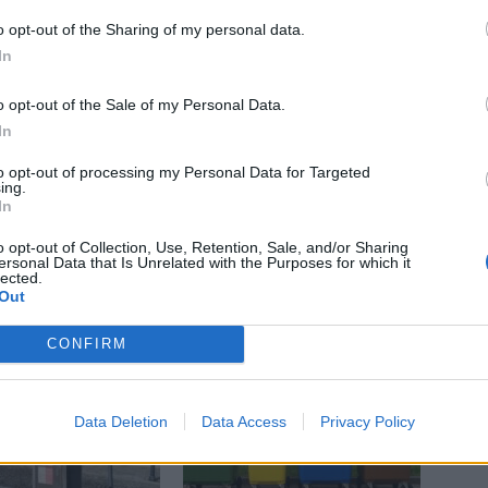
městí TGM
nebezpečí
nerespektování
ohrožení
zákaz
značení
o opt-out of the Sharing of my personal data.
In
o opt-out of the Sale of my Personal Data.
In
to opt-out of processing my Personal Data for Targeted
ing.
Následující článek
In
Hornické muzeum navštívili bánští specialisté
z Číny a Konga
o opt-out of Collection, Use, Retention, Sale, and/or Sharing
ersonal Data that Is Unrelated with the Purposes for which it
lected.
Out
CONFIRM
Data Deletion
Data Access
Privacy Policy