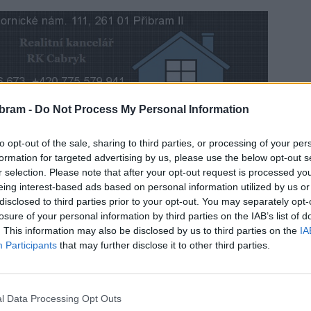
bram -
Do Not Process My Personal Information
GM v Příbrami je od pondělka uzavřená, z důvodu její
to opt-out of the sale, sharing to third parties, or processing of your per
respektují a vytvářejí tím nebezpečné situace. Tím
formation for targeted advertising by us, please use the below opt-out s
odce i další řidiče, kteří se v okolí stavby pohybují.
r selection. Please note that after your opt-out request is processed y
eing interest-based ads based on personal information utilized by us or
disclosed to third parties prior to your opt-out. You may separately opt-
losure of your personal information by third parties on the IAB’s list of
. This information may also be disclosed by us to third parties on the
IA
Participants
that may further disclose it to other third parties.
l Data Processing Opt Outs