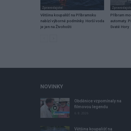
Zpravodajství
Zpravodajstv
Většina koupališť na Příbramsku
Příbram mo
nabízí výborné podmínky. Horší voda
automaty. Př
je jen na Živohošti
Svaté Hory
NOVINKY
Obděnice vzpomínaly na
filmovou legendu
6. 8. 2026
Většina koupališť na