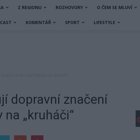
RA
Z REGIONU
ROZHOVORY
O ČEM SE MLUVÍ
DCAST
KOMENTÁŘ
SPORT
LIFESTYLE
 značení a ohrožují dělníky na „kruháči“
jí dopravní značení
y na „kruháči“