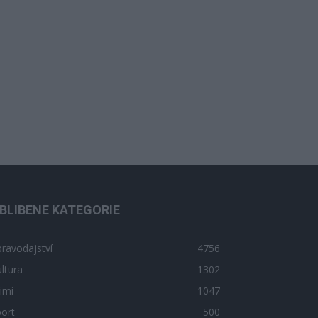
BLÍBENÉ KATEGORIE
ravodajství
4756
ltura
1302
imi
1047
ort
500