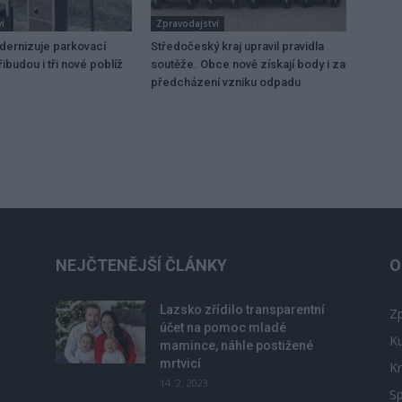
í
Zpravodajství
dernizuje parkovací
Středočeský kraj upravil pravidla
ibudou i tři nové poblíž
soutěže. Obce nově získají body i za
předcházení vzniku odpadu
NEJČTENĚJŠÍ ČLÁNKY
O
Lazsko zřídilo transparentní
Zp
účet na pomoc mladé
Ku
mamince, náhle postižené
mrtvicí
Kr
14. 2. 2023
Sp