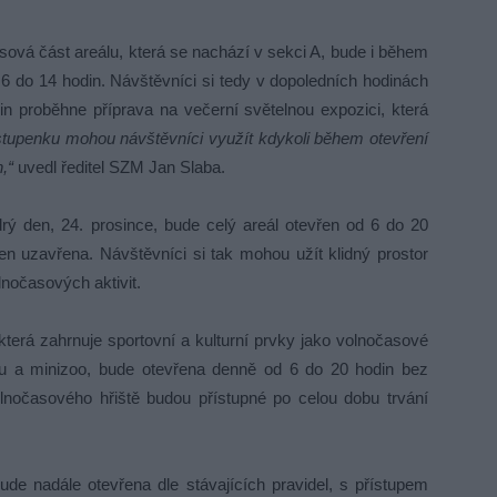
ová část areálu, která se nachází v sekci A, bude i během
 6 do 14 hodin. Návštěvníci si tedy v dopoledních hodinách
n proběhne příprava na večerní světelnou expozici, která
tupenku mohou návštěvníci využít kdykoli během otevření
,“
uvedl ředitel SZM Jan Slaba.
ý den, 24. prosince, bude celý areál otevřen od 6 do 20
en uzavřena. Návštěvníci si tak mohou užít klidný prostor
nočasových aktivit.
terá zahrnuje sportovní a kulturní prvky jako volnočasové
ónu a minizoo, bude otevřena denně od 6 do 20 hodin bez
lnočasového hřiště budou přístupné po celou dobu trvání
de nadále otevřena dle stávajících pravidel, s přístupem