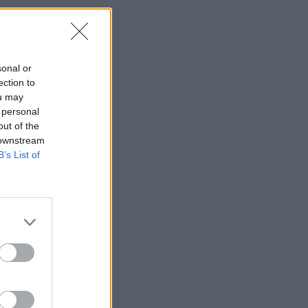
sonal or
ection to
ou may
 personal
out of the
 downstream
B’s List of