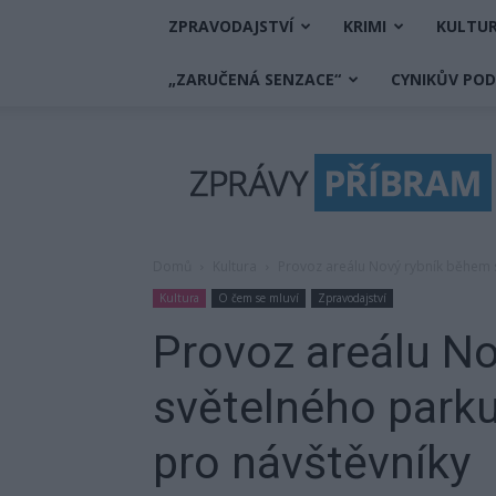
ZPRAVODAJSTVÍ
KRIMI
KULTU
„ZARUČENÁ SENZACE“
CYNIKŮV PO
Zprávy
Příbram
Domů
Kultura
Provoz areálu Nový rybník během s
Kultura
O čem se mluví
Zpravodajství
Provoz areálu N
světelného parku
pro návštěvníky