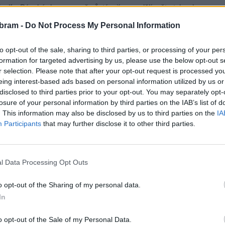
golfu. Pánské dny v sauně zůstávají v pondělí a čtvrtek od
e stejném čase. V ostatní dny a během státních svátků je
bram -
Do Not Process My Personal Information
to opt-out of the sale, sharing to third parties, or processing of your per
stupné od 6 do 14 hodin, zatímco v době konání světelného
formation for targeted advertising by us, please use the below opt-out s
r selection. Please note that after your opt-out request is processed y
o pro pořadatele. Návštěvníci mohou využít alternativní
eing interest-based ads based on personal information utilized by us or
 u viaduktu v Březnické ulici.
disclosed to third parties prior to your opt-out. You may separately opt-
losure of your personal information by third parties on the IAB’s list of
 bohatou nabídkou aktivit a světelných instalací slibuje
. This information may also be disclosed by us to third parties on the
IA
Participants
that may further disclose it to other third parties.
zážitek pro všechny věkové skupiny.
l Data Processing Opt Outs
o opt-out of the Sharing of my personal data.
In
o opt-out of the Sale of my Personal Data.