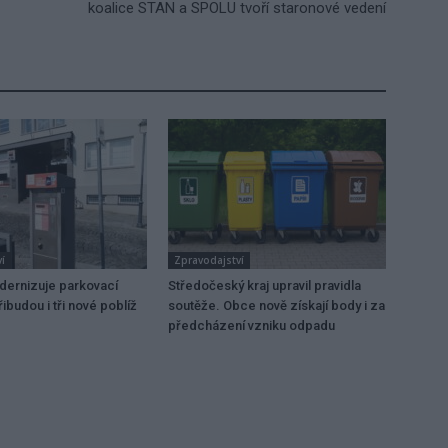
koalice STAN a SPOLU tvoří staronové vedení
í
Zpravodajství
dernizuje parkovací
Středočeský kraj upravil pravidla
ibudou i tři nové poblíž
soutěže. Obce nově získají body i za
předcházení vzniku odpadu