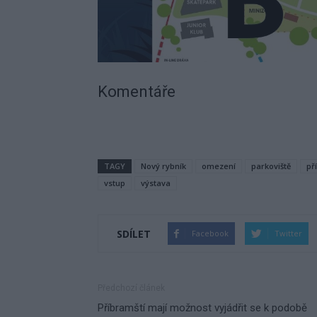
Komentáře
TAGY
Nový rybník
omezení
parkoviště
př
vstup
výstava
SDÍLET
Facebook
Twitter
Předchozí článek
Příbramští mají možnost vyjádřit se k podobě