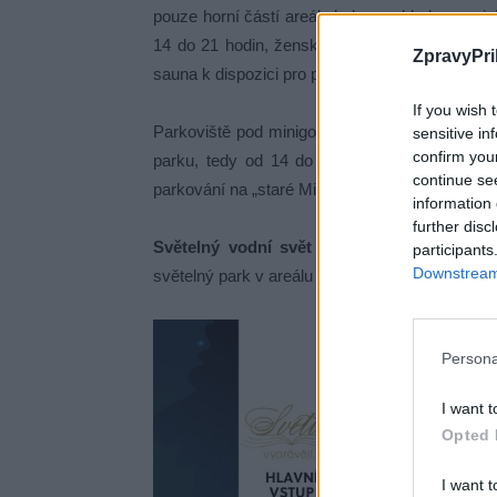
pouze horní částí areálu kolem pokladny u mini
14 do 21 hodin, ženské dny v úterý a pátek v
ZpravyPri
sauna k dispozici pro privátní pronájmy.
If you wish 
Parkoviště pod minigolfem bude veřejnosti pří
sensitive in
confirm you
parku, tedy od 14 do 21 hodin, bude vyhrazen
continue se
parkování na „staré Milínské“, Na Flusárně nebo
information 
further disc
Světelný vodní svět láká na zimní večery
S
participants
Downstream 
světelný park v areálu Nový rybník jedinečný 
Persona
I want t
Opted 
I want t