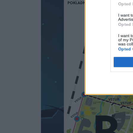
Opted 
I want 
Advertis
Opted 
I want t
of my P
was col
Opted 