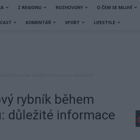
RA
Z REGIONU
ROZHOVORY
O ČEM SE MLUVÍ
DCAST
KOMENTÁŘ
SPORT
LIFESTYLE
větelného parku: důležité informace pro návštěvníky
ový rybník během
: důležité informace