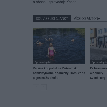
a obsahu zpravodaje Kahan
SOUVISEJÍCÍ ČLÁNKY
VÍCE OD AUTORA
Zpravodajství
Zpravodajstv
Většina koupališť na Příbramsku
Příbram mo
nabízí výborné podmínky. Horší voda
automaty. Př
je jen na Živohošti
Svaté Hory