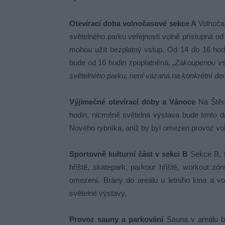
Otevírací doba volnočasové sekce A
Volnočas
světelného parku veřejnosti volně přístupná od
mohou užít bezplatný vstup. Od 14 do 16 hodi
bude od 16 hodin zpoplatněná.
„Z
akoupenou vs
světelného parku, není vázaná na konkrétní den
Výjimečné otevírací doby a Vánoce
Na Štědr
hodin, nicméně světelná výstava bude tento d
Nového rybníka, aniž by byl omezen provoz vol
Sportovně kulturní část v sekci B
Sekce B, k
hřiště, skatepark, parkour hřiště, workout z
omezení. Brány do areálu u letního kina a vo
světelné výstavy.
Provoz sauny a parkování
Sauna v areálu bu