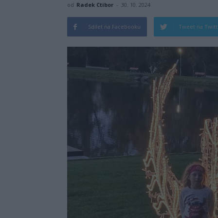
od
Radek Ctibor
-
30. 10. 2024
Sdílet na Facebooku
Tweet na Twit