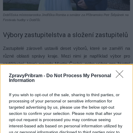
Dobříšska místostarostka Jindřiška Romba a senátor za Příbramsko Petr Štěpánek na
Festivalu hudby v Dobříši.
Výbory zastupitelstva a složení zastupitelů
Zastupitelé zároveň ustavili deset výborů, které se zaměří na
různé oblasti správy kraje. Mezi nimi je například výbor pro
vzdělávání, který povede Martin Čacký, nebo výbor pro životní
prostředí a zemědělství pod vedením Karla Bendla. Jediná
ZpravyPribram -
Do Not Process My Personal
pozice, která zůstává neobsazena, je předseda kontrolního
Information
výboru, o jehož jmenování se bude jednat na prosincovém
jednání.
If you wish to opt-out of the sale, sharing to third parties, or
processing of your personal or sensitive information for
targeted advertising by us, please use the below opt-out
Středočeské zastupitelstvo má nyní 65 členů, z toho hnutí ANO
section to confirm your selection. Please note that after your
obsadilo 25 křesel, STAN má 20 zastupitelů, SPOLU 13 mandátů,
opt-out request is processed you may continue seeing
koalice SPD, Trikolora a PRO čtyři zastupitele a tři zastupitele má
interest-based ads based on personal information utilized by
us or personal information disclosed to third parties prior to