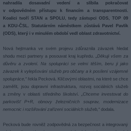
nahradila dosavadní vedení a slíbila pokračovat
v odpovědném přístupu k financím a transparentnosti.
Koalici tvoří STAN a SPOLU, tedy zástupci ODS, TOP 09
a KDU-ČSL. Statutárním náměstkem zůstává Pavel Pavlík
(ODS), který i v minulém období vedl oblast zdravotnictví.
Nová hejtmanka ve svém projevu zdůraznila závazek hledat
shodu mezi partnery a posouvat kraj kupředu.
„Děkuji všem za
důvěru a zvolení. Na spolupráci se velmi těším, beru ji jako
závazek k vylepšování služeb pro občany a k posílení vzájemné
spolupráce,“
řekla Pecková. Klíčovými oblastmi, na které se chce
zaměřit, jsou dopravní infrastruktura, rozvoj sociálních služeb
a změny v oblasti středního školství.
„Chceme investovat do
parkovišť P+R, obnovy železničních souprav, modernizace
nemocnic i rozšiřování zařízení sociálních služeb,“
dodala.
Pecková bude rovněž zodpovědná za bezpečnost a integrovaný