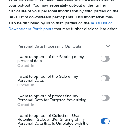
hnutí Stačilo!.
your opt-out. You may separately opt-out of the further
disclosure of your personal information by third parties on the
Příští zasedání zastupitelstva proběhne v pondělí 2. prosince,
IAB’s list of downstream participants. This information may
kde se očekává další rozvoj jednání a finální ustavení vedení
also be disclosed by us to third parties on the
IAB’s List of
Downstream Participants
that may further disclose it to other
kontrolního výboru.
third parties.
Komentáře
Personal Data Processing Opt Outs
I want to opt-out of the Sharing of my
personal data.
Opted In
TAGY
hejtmanka
Jindřiška Romba
Petra Pecková
radní
I want to opt-out of the Sale of my
Personal Data.
Středočeský kraj
Václav Švenda
volby
Opted In
I want to opt-out of processing my
Personal Data for Targeted Advertising.
Opted In
I want to opt-out of Collection, Use,
Retention, Sale, and/or Sharing of my
Personal Data that Is Unrelated with the