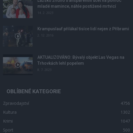
Lazsko zřídilo transparentní účet na pomoc
mladé mamince, náhle postižené mrtvicí
14. 2. 2023
Krampuslauf přilákal tisíce lidí nejen z Příbrami
2. 12. 2016
AKTUALIZOVÁNO: Bývalý objekt Las Vegas na
Trhovkách lehl popelem
8. 7. 2023
OBLÍBENÉ KATEGORIE
Zpravodajství
4756
Kultura
1302
Krimi
1047
Sport
500