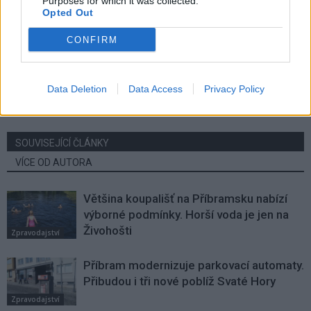
Purposes for which it was collected.
Opted Out
Předchozí článek
Následující článek
CONFIRM
Provoz areálu Nový rybník
V Mateřské škole pod Svatou
během světelného parku:
Horou je podzimní nálada
důležité informace pro
v plném proudu
Data Deletion
Data Access
Privacy Policy
návštěvníky
SOUVISEJÍCÍ ČLÁNKY
VÍCE OD AUTORA
Většina koupališť na Příbramsku nabízí
výborné podmínky. Horší voda je jen na
Živohošti
Zpravodajství
Příbram modernizuje parkovací automaty.
Přibudou i tři nové poblíž Svaté Hory
Zpravodajství