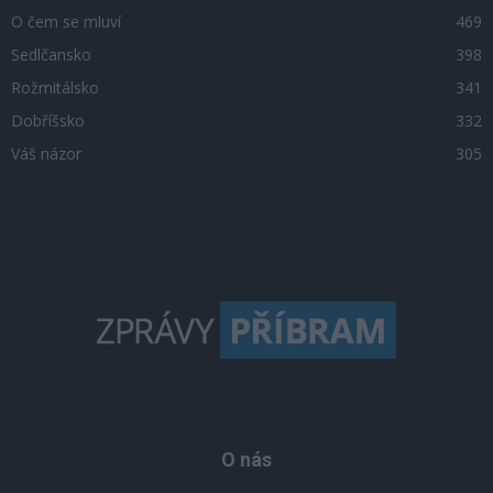
O čem se mluví
469
Sedlčansko
398
Rožmitálsko
341
Dobříšsko
332
Váš názor
305
O nás