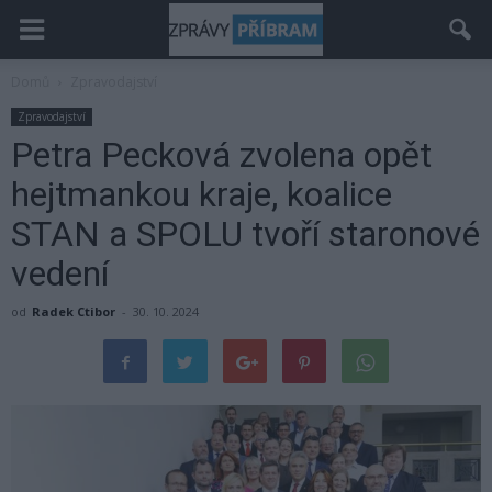
Domů
Zpravodajství
Zpravodajství
Petra Pecková zvolena opět
hejtmankou kraje, koalice
STAN a SPOLU tvoří staronové
vedení
od
Radek Ctibor
-
30. 10. 2024