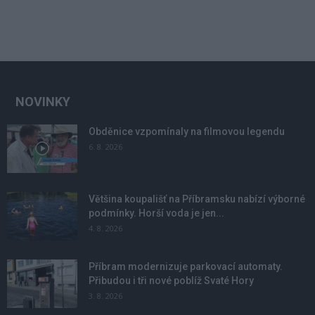
NOVINKY
Obděnice vzpomínaly na filmovou legendu
6. 8. 2026
Většina koupališť na Příbramsku nabízí výborné
podmínky. Horší voda je jen...
4. 8. 2026
Příbram modernizuje parkovací automaty.
Přibudou i tři nové poblíž Svaté Hory
3. 8. 2026