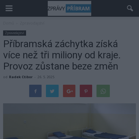
Domů
Zpravodajství
Zpravodajství
Příbramská záchytka získá
více než tři miliony od kraje.
Provoz zůstane beze změn
od
Radek Ctibor
-
26. 5. 2025