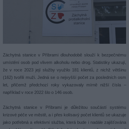
Záchytná stanice v Příbrami dlouhodobě slouží k bezpečnému
umístění osob pod vlivem alkoholu nebo drog. Statistiky ukazují,
že v roce 2023 její služby využilo 181 klientů, z nichž většinu
(162) tvořili muži. Jedná se o nejvyšší počet za posledních osm
let, přičemž předchozí roky vykazovaly mírně nižší čísla –
například v roce 2022 šlo o 146 osob.
Záchytná stanice v Příbrami je důležitou součástí systému
krizové péče ve městě, a i přes kolísavý počet klientů se ukazuje
jako potřebná a efektivní služba, která bude i nadále zajišťována