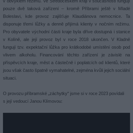
v obvyklém režimu. Ve Středočeském kraji v současnosti fungují
pouze dvě taková zařízení – kromě Příbrami ještě v Mladé
Boleslavi, kde provoz zajišťuje Klaudiánova nemocnice. Ta
disponuje třemi lůžky a denně přijímá klienty v nočním režimu.
Pro obyvatele východní části kraje byla dříve dostupná i stanice
v Kolíně, ale její provoz byl v roce 2018 ukončen. V Kladně
fungují tzv. expektační lůžka pro krátkodobé umístění osob pod
vlivem alkoholu. Financování těchto zařízení je závislé na
příspěvcích kraje, měst a částečně i poplatcích od klientů, které
jsou však často špatně vymahatelné, zejména kvůli jejich sociální
situaci.
O provozu příbramské „záchytky“ jsme si v roce 2023 povídali
s její vedoucí Janou Klímovou: