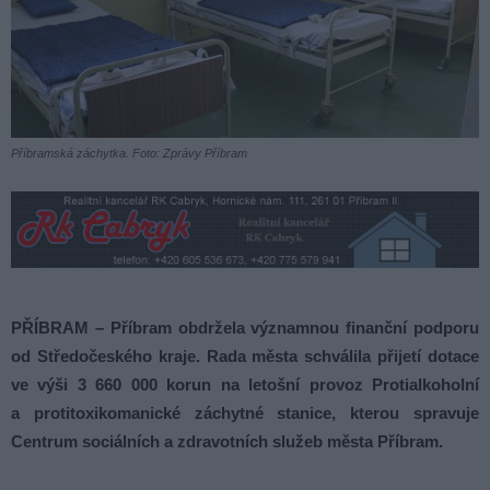
Příbramská záchytka. Foto: Zprávy Příbram
PŘÍBRAM – Příbram obdržela významnou finanční podporu
od Středočeského kraje. Rada města schválila přijetí dotace
ve výši 3 660 000 korun na letošní provoz Protialkoholní
a protitoxikomanické záchytné stanice, kterou spravuje
Centrum sociálních a zdravotních služeb města Příbram.