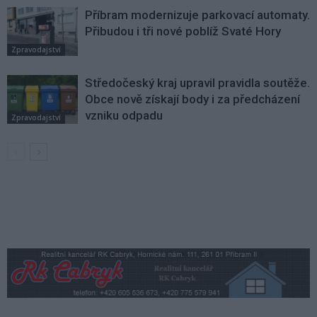
Příbram modernizuje parkovací automaty.
Přibudou i tři nové poblíž Svaté Hory
Zpravodajství
Středočeský kraj upravil pravidla soutěže.
Obce nově získají body i za předcházení
vzniku odpadu
Zpravodajství