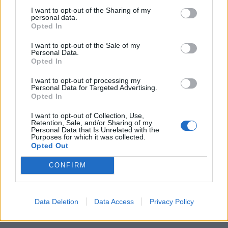
I want to opt-out of the Sharing of my
personal data.
Opted In
I want to opt-out of the Sale of my
Personal Data.
Opted In
Předchozí článek
Následující článek
I want to opt-out of processing my
Náměstí T. G. Masaryka
Jan Konvalinka: Se zdražením
Personal Data for Targeted Advertising.
v Příbrami ožije hudbou:
jízdného nesouhlasím,
Opted In
SchoolStock 2025 přivítá kapely
v Příbrami ho následovat
z celého regionu
nebudeme
I want to opt-out of Collection, Use,
Retention, Sale, and/or Sharing of my
Personal Data that Is Unrelated with the
Purposes for which it was collected.
Opted Out
SOUVISEJÍCÍ ČLÁNKY
VÍCE OD AUTORA
CONFIRM
Většina koupališť na Příbramsku nabízí
výborné podmínky. Horší voda je jen na
Data Deletion
Data Access
Privacy Policy
Živohošti
Zpravodajství