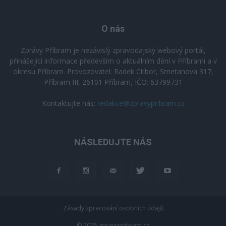
O nás
Zprávy Příbram je nezávislý zpravodajský webový portál,
přinášející informace především o aktuálním dění v Příbrami a v
okresu Příbram. Provozovatel: Radek Ctibor, Smetanova 317,
Příbram III, 26101 Příbram, IČO: 63799731
Kontaktujte nás:
redakce@zpravypribram.cz
NÁSLEDUJTE NÁS
Zásady zpracování osobních údajů
© 2025 zpravypribram.cz