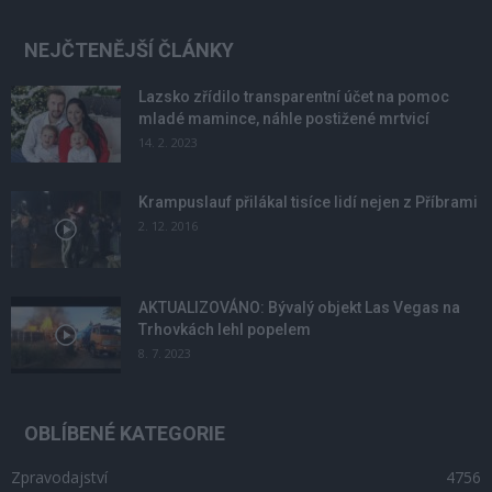
NEJČTENĚJŠÍ ČLÁNKY
Lazsko zřídilo transparentní účet na pomoc
mladé mamince, náhle postižené mrtvicí
14. 2. 2023
Krampuslauf přilákal tisíce lidí nejen z Příbrami
2. 12. 2016
AKTUALIZOVÁNO: Bývalý objekt Las Vegas na
Trhovkách lehl popelem
8. 7. 2023
OBLÍBENÉ KATEGORIE
Zpravodajství
4756