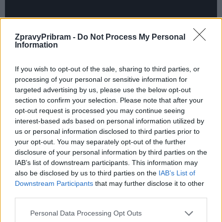
ZpravyPribram -
Do Not Process My Personal
Information
If you wish to opt-out of the sale, sharing to third parties, or
processing of your personal or sensitive information for
targeted advertising by us, please use the below opt-out
section to confirm your selection. Please note that after your
Komentáře
opt-out request is processed you may continue seeing
interest-based ads based on personal information utilized by
us or personal information disclosed to third parties prior to
your opt-out. You may separately opt-out of the further
disclosure of your personal information by third parties on the
IAB’s list of downstream participants. This information may
TAGY
alkohol
Centrum sociálních a zdravotních služeb
dotace
also be disclosed by us to third parties on the
IAB’s List of
Kladno
Mladá Boleslav
Příbram
Downstream Participants
that may further disclose it to other
protialkoholní a protitoxikomanická záchytná stanice
Střeodčeský kraj
third parties.
Personal Data Processing Opt Outs