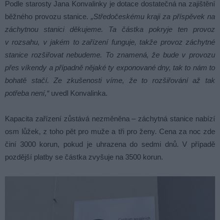
Podle starosty Jana Konvalinky je dotace dostatečná na zajištění
běžného provozu stanice.
„Středočeskému kraji za příspěvek na
záchytnou stanici děkujeme. Ta částka pokryje ten provoz
v rozsahu, v jakém to zařízení funguje, takže provoz záchytné
stanice rozšiřovat nebudeme. To znamená, že bude v provozu
přes víkendy a případně nějaké ty exponované dny, tak to nám to
bohatě stačí. Ze zkušenosti víme, že to rozšiřování až tak
potřeba není,“
uvedl Konvalinka.
Kapacita zařízení zůstává nezměněna – záchytná stanice nabízí
osm lůžek, z toho pět pro muže a tři pro ženy. Cena za noc zde
činí 3000 korun, pokud je uhrazena do sedmi dnů. V případě
pozdější platby se částka zvyšuje na 3500 korun.