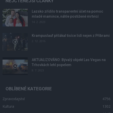
NEJČTENĚJŠÍ ČLÁNKY
Lazsko zřídilo transparentní účet na pomoc
mladé mamince, náhle postižené mrtvicí
14. 2. 2023
Krampuslauf přilákal tisíce lidí nejen z Příbrami
2. 12. 2016
AKTUALIZOVÁNO: Bývalý objekt Las Vegas na
Trhovkách lehl popelem
8. 7. 2023
OBLÍBENÉ KATEGORIE
Zpravodajství
4756
Kultura
1302