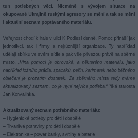
tun potřebných věcí. Nicméně s vývojem situace na
okupované Ukrajině ruskými agresory se mění a tak se mění
i aktuální seznam poptávaného materiálu.
Veřejnost chodí k hale v ulici K Podlesí denně. Pomoc přináší jak
jednotlivci, tak i firmy a nejrůznější organizace. Ty například
udělají sbírku ve svém sídle a pak vše přivezou právě na sběrné
místo.
„Vlna pomoci je obrovská, a některého materiálu, jako
například ložního prádla, spacáků, peřin, karimatek nebo běžného
oblečení je prozatím dostatek. Ze sběrného místa tedy máme
aktualizovaný seznam, co je nyní nejvíce potřeba,“
říká starosta
Jan Konvalinka.
Aktualizovaný seznam potřebného materiálu:
– Hygienické potřeby pro děti i dospělé
– Trvanlivé potraviny pro děti i dospělé
– Elektronika – power banky, svítilny a baterie