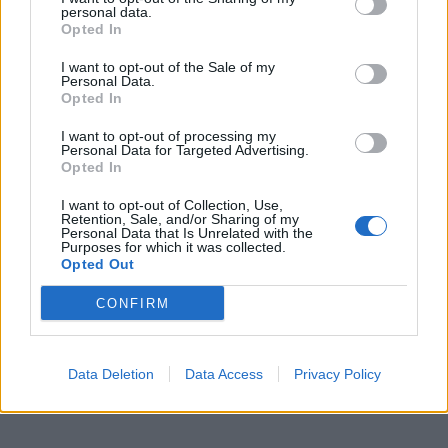
Přibudou i tři nové poblíž Svaté Hory
personal data.
Zpravodajství
Opted In
I want to opt-out of the Sale of my
Středočeský kraj upravil pravidla soutěže.
Personal Data.
Obce nově získají body i za předcházení
Opted In
vzniku odpadu
Zpravodajství
I want to opt-out of processing my
Personal Data for Targeted Advertising.
Opted In
I want to opt-out of Collection, Use,
Retention, Sale, and/or Sharing of my
Personal Data that Is Unrelated with the
Purposes for which it was collected.
Opted Out
CONFIRM
Data Deletion
Data Access
Privacy Policy