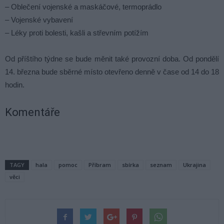
– Oblečení vojenské a maskáčové, termoprádlo
– Vojenské vybavení
– Léky proti bolesti, kašli a střevním potížím
Od příštího týdne se bude měnit také provozní doba. Od pondělí
14. března bude sběrné místo otevřeno denně v čase od 14 do 18
hodin.
Komentáře
TAGY
hala
pomoc
Příbram
sbírka
seznam
Ukrajina
věci