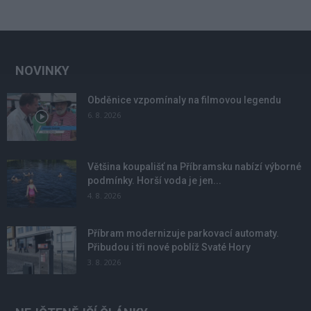
NOVINKY
Obděnice vzpomínaly na filmovou legendu
6. 8. 2026
Většina koupališť na Příbramsku nabízí výborné
podmínky. Horší voda je jen...
4. 8. 2026
Příbram modernizuje parkovací automaty.
Přibudou i tři nové poblíž Svaté Hory
3. 8. 2026