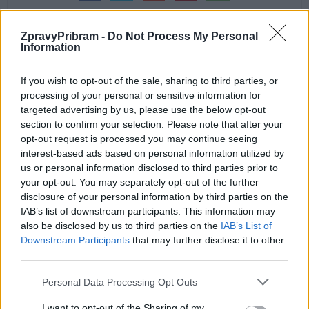
ZpravyPribram -
Do Not Process My Personal
Information
Předchozí článek
Následující článek
If you wish to opt-out of the sale, sharing to third parties, or
Bývalá pěstírna konopí v Březnici
Do začátku června má na
processing of your personal or sensitive information for
má nového majitele
Novém rybníku vzniknout
targeted advertising by us, please use the below opt-out
parkourové hřiště
section to confirm your selection. Please note that after your
opt-out request is processed you may continue seeing
interest-based ads based on personal information utilized by
us or personal information disclosed to third parties prior to
SOUVISEJÍCÍ ČLÁNKY
your opt-out. You may separately opt-out of the further
VÍCE OD AUTORA
disclosure of your personal information by third parties on the
IAB’s list of downstream participants. This information may
also be disclosed by us to third parties on the
IAB’s List of
Většina koupališť na Příbramsku nabízí
Downstream Participants
that may further disclose it to other
výborné podmínky. Horší voda je jen na
third parties.
Živohošti
Zpravodajství
Personal Data Processing Opt Outs
Příbram modernizuje parkovací automaty.
I want to opt-out of the Sharing of my