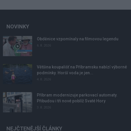
NOVINKY
Obděnice vzpomínaly na filmovou legendu
6. 8. 2026
Většina koupališť na Příbramsku nabízí výborné
podmínky. Horší voda je jen...
4. 8. 2026
Příbram modernizuje parkovací automaty.
Přibudou i tři nové poblíž Svaté Hory
3. 8. 2026
NEJČTENĚJŠÍ ČLÁNKY