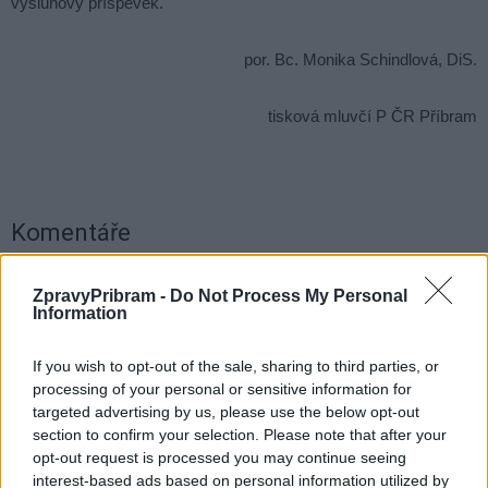
výsluhový příspěvek.
por. Bc. Monika Schindlová, DiS.
tisková mluvčí P ČR Příbram
Komentáře
ZpravyPribram -
Do Not Process My Personal
Information
TAGY
nábor
Policie ČR
pomoc
Příbram
přijetí
If you wish to opt-out of the sale, sharing to third parties, or
Střední Čechy
studenti
testy
processing of your personal or sensitive information for
targeted advertising by us, please use the below opt-out
section to confirm your selection. Please note that after your
opt-out request is processed you may continue seeing
interest-based ads based on personal information utilized by