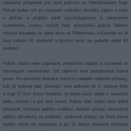
náborový příspěvek pro nové policisty ve Středočeském kraji.
Pokud budou mít po vykonání maturitní zkoušky zájem o práci
u policie, a projdou ještě psychologickým a zdravotním
vyšetřením, mohou rozšířit řady příslušníků policie. Během
měsíce listopadu se dané akce na Příbramsku zúčastnilo ze tří
škol celkem 91 studentů a fyzické testy se podařilo splnit 63
osobám.
Policie nabízí velmi zajímavé, především stabilní a rozhodně ne
stereotypní zaměstnání. Od zájemců není požadována žádná
praxe. Po skončení dvanácti měsíční základní odborné přípravy,
kde již pobírají plat, přechází noví policisté do 3. platové třídy
a mají 27 tisíc korun hrubého, od ledna navíc dojde k navýšení
platu, možná i o pár tisíc korun. Policie dále nabízí šest týdnů
dovolené, možnost dalšího vzdělání, kariérní postup, bezúročné
půjčky, příspěvky na pojištění, ozdravné pobyty, po šesti letech
služby nárok na odchodné a po 15 letech dokonce doživotní