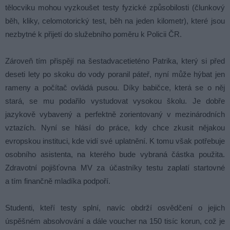
tělocviku mohou vyzkoušet testy fyzické způsobilosti (člunkový
běh, kliky, celomotorický test, běh na jeden kilometr), které jsou
nezbytné k přijetí do služebního poměru k Policii ČR.
Zároveň tím přispějí na šestadvacetieténo Patrika, který si před
deseti lety po skoku do vody poranil páteř, nyní může hýbat jen
rameny a počítač ovládá pusou. Díky babičce, která se o něj
stará, se mu podařilo vystudovat vysokou školu. Je dobře
jazykově vybavený a perfektně zorientovaný v mezinárodních
vztazích. Nyní se hlásí do práce, kdy chce zkusit nějakou
evropskou instituci, kde vidí své uplatnění. K tomu však potřebuje
osobního asistenta, na kterého bude vybraná částka použita.
Zdravotní pojišťovna MV za účastníky testu zaplatí startovné
a tím finančně mladíka podpoří.
Studenti, kteří testy splní, navíc obdrží osvědčení o jejich
úspěšném absolvování a dále voucher na 150 tisíc korun, což je