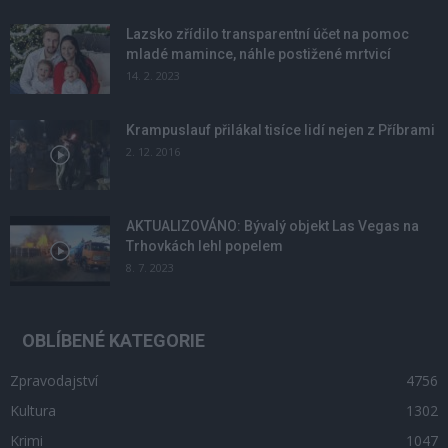
Lazsko zřídilo transparentní účet na pomoc
mladé mamince, náhle postižené mrtvicí
14. 2. 2023
Krampuslauf přilákal tisíce lidí nejen z Příbrami
2. 12. 2016
AKTUALIZOVÁNO: Bývalý objekt Las Vegas na
Trhovkách lehl popelem
8. 7. 2023
OBLÍBENÉ KATEGORIE
Zpravodajství
4756
Kultura
1302
Krimi
1047