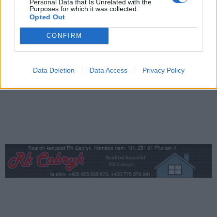
Personal Data that Is Unrelated with the
Zpravodajství
Purposes for which it was collected.
Opted Out
Středočeský kraj upravil pravidla soutěže.
CONFIRM
Obce nově získají body i za předcházení
vzniku odpadu
Zpravodajství
Data Deletion
Data Access
Privacy Policy