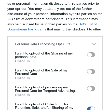
us or personal information disclosed to third parties prior to
your opt-out. You may separately opt-out of the further
disclosure of your personal information by third parties on the
IAB’s list of downstream participants. This information may
also be disclosed by us to third parties on the
IAB’s List of
Předchozí článek
Následující článek
Downstream Participants
that may further disclose it to other
V úterý se bude přednášet
V Příbrami můžete navštívit
third parties.
o kůrovci, jehož útok se očekává
LEGO výstavu
i na Příbramsku
Personal Data Processing Opt Outs
I want to opt-out of the Sharing of my
personal data.
SOUVISEJÍCÍ ČLÁNKY
Opted In
VÍCE OD AUTORA
I want to opt-out of the Sale of my
Personal Data.
Opted In
Většina koupališť na Příbramsku nabízí
výborné podmínky. Horší voda je jen na
I want to opt-out of processing my
Živohošti
Personal Data for Targeted Advertising.
Zpravodajství
Opted In
Příbram modernizuje parkovací automaty.
I want to opt-out of Collection, Use,
Přibudou i tři nové poblíž Svaté Hory
Retention, Sale, and/or Sharing of my