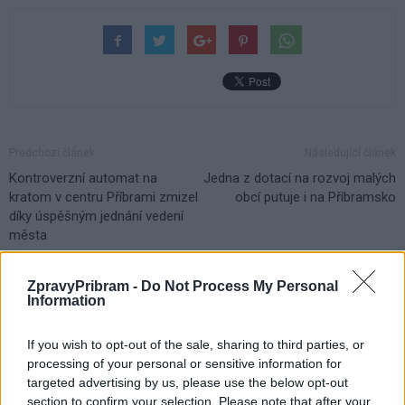
Předchozí článek
Následující článek
Kontroverzní automat na
Jedna z dotací na rozvoj malých
kratom v centru Příbrami zmizel
obcí putuje i na Příbramsko
díky úspěšným jednání vedení
města
ZpravyPribram -
Do Not Process My Personal
SOUVISEJÍCÍ ČLÁNKY
Information
VÍCE OD AUTORA
If you wish to opt-out of the sale, sharing to third parties, or
processing of your personal or sensitive information for
Vykradených aut na Příbramsku přibylo.
targeted advertising by us, please use the below opt-out
Policie připomíná: Auto není trezor
section to confirm your selection. Please note that after your