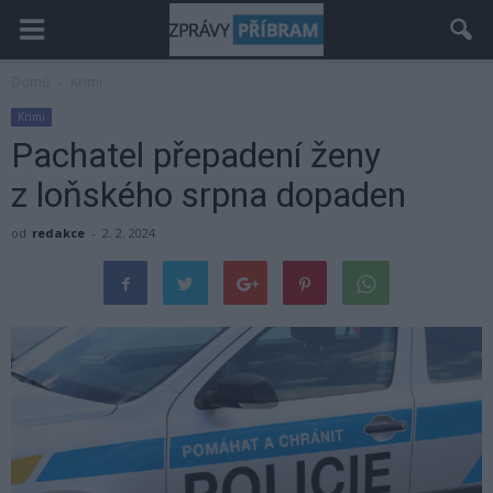
Domů
Krimi
Krimi
Pachatel přepadení ženy
z loňského srpna dopaden
od
redakce
-
2. 2. 2024