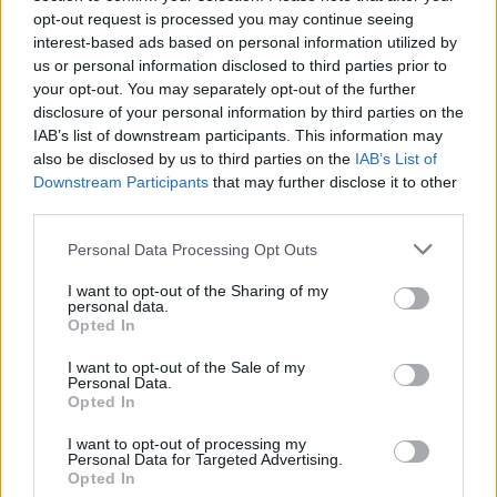
Krimi
opt-out request is processed you may continue seeing
interest-based ads based on personal information utilized by
Každý sedmý řidič měl problém. Policie
us or personal information disclosed to third parties prior to
při víkendové akci na Příbramsku odhalila
your opt-out. You may separately opt-out of the further
disclosure of your personal information by third parties on the
30 přestupků
Krimi
IAB’s list of downstream participants. This information may
also be disclosed by us to third parties on the
IAB’s List of
Čtvrtina řidičů při kontrole na Příbramsku
Downstream Participants
that may further disclose it to other
neobstála. Policie o prázdninách zpřísní
third parties.
dohled na silnicích
Krimi
Personal Data Processing Opt Outs
I want to opt-out of the Sharing of my
personal data.
Opted In
I want to opt-out of the Sale of my
Personal Data.
Opted In
I want to opt-out of processing my
Personal Data for Targeted Advertising.
Opted In