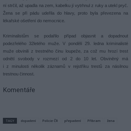
ní strčil, až upadla na zem, kabelku jí vytrhnul z ruky a utekl pryč.
Žena se při pádu udeřila do hlavy, proto byla převezena na
lékařské ošetření do nemocnice.
Kriminalistům se podařilo případ objasnit a dopadnout
podezřelého 32letého muže. V pondělí 29. ledna kriminalisté
muže obvinili z trestného činu loupeže, za což mu hrozí trest
odnětí svobody v rozmezí od 2 do 10 let. Obviněný má
i z minulosti několik záznamů v rejstříku trestů za násilnou
trestnou činnost.
Komentáře
TAGY
dopadení
Policie ČR
přepadení
Příbram
žena