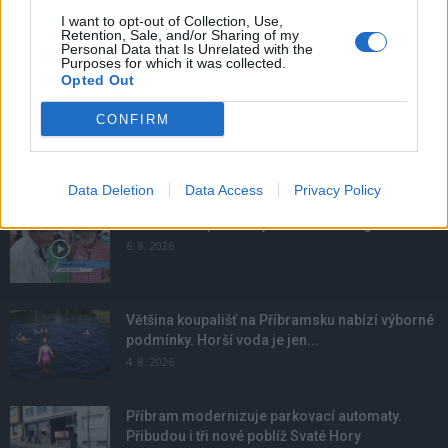
I want to opt-out of Collection, Use,
Retention, Sale, and/or Sharing of my
Personal Data that Is Unrelated with the
Purposes for which it was collected.
Opted Out
CONFIRM
NOVINKY
Data Deletion
Data Access
Privacy Policy
Obděnice vzpomínaly na filmovou legendu
6. 8. 2026
Většina koupališť na Příbramsku nabízí výborné
podmínky. Horší voda je jen...
4. 8. 2026
Příbram modernizuje parkovací automaty.
Přibudou i tři nové poblíž Svaté Hory