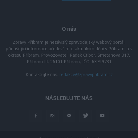
O nás
Zprávy Příbram je nezávislý zpravodajský webový portál,
přinášející informace především o aktuálním dění v Příbrami a v
okresu Příbram. Provozovatel: Radek Ctibor, Smetanova 317,
Příbram III, 26101 Příbram, IČO: 63799731
Kontaktujte nás:
redakce@zpravypribram.cz
NÁSLEDUJTE NÁS