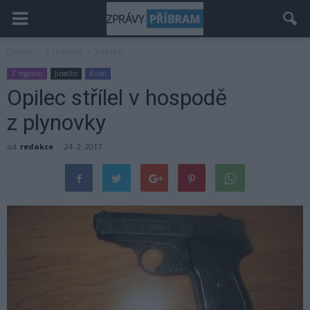
Domů
Z regionu
Jinecko
Z regionu
Jinecko
Krimi
Opilec střílel v hospodě
z plynovky
od
redakce
-
24. 2. 2017