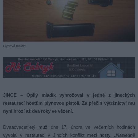
Plynová pistole.
JINCE – Opilý mladík vyhrožoval v jedné z jineckých
restaurací hostům plynovou pistolí. Za přečin výtržnictví mu
nyní hrozí až dva roky ve vězení.
Dvaadvacetiletý muž dne 17. února ve večerních hodinách
vyvolal v restauraci v Jincích konflikt mezi hosty.
„Následně