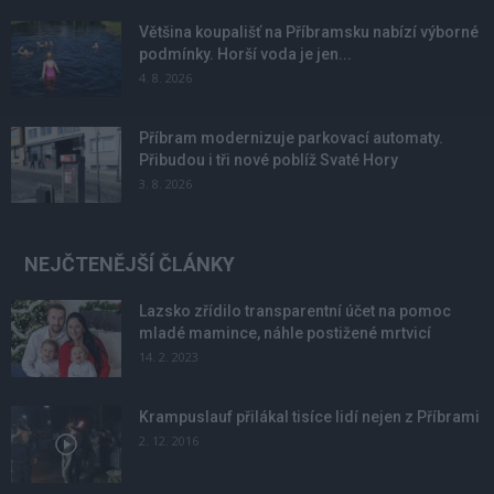
Většina koupališť na Příbramsku nabízí výborné
podmínky. Horší voda je jen...
4. 8. 2026
Příbram modernizuje parkovací automaty.
Přibudou i tři nové poblíž Svaté Hory
3. 8. 2026
NEJČTENĚJŠÍ ČLÁNKY
Lazsko zřídilo transparentní účet na pomoc
mladé mamince, náhle postižené mrtvicí
14. 2. 2023
Krampuslauf přilákal tisíce lidí nejen z Příbrami
2. 12. 2016