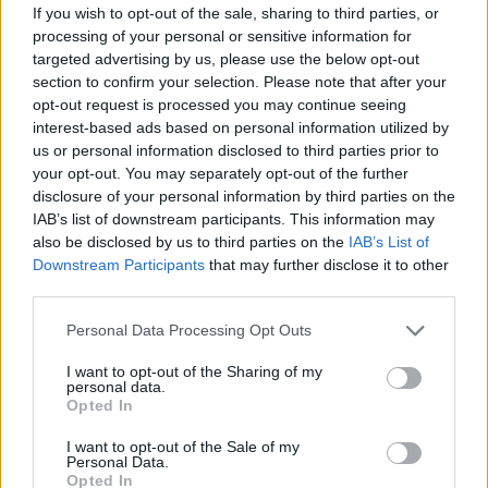
If you wish to opt-out of the sale, sharing to third parties, or
processing of your personal or sensitive information for
SOUVISEJÍCÍ ČLÁNKY
targeted advertising by us, please use the below opt-out
VÍCE OD AUTORA
section to confirm your selection. Please note that after your
opt-out request is processed you may continue seeing
interest-based ads based on personal information utilized by
Vykradených aut na Příbramsku přibylo.
us or personal information disclosed to third parties prior to
Policie připomíná: Auto není trezor
your opt-out. You may separately opt-out of the further
Krimi
disclosure of your personal information by third parties on the
IAB’s list of downstream participants. This information may
Každý sedmý řidič měl problém. Policie
also be disclosed by us to third parties on the
IAB’s List of
při víkendové akci na Příbramsku odhalila
Downstream Participants
that may further disclose it to other
30 přestupků
third parties.
Krimi
Personal Data Processing Opt Outs
Čtvrtina řidičů při kontrole na Příbramsku
neobstála. Policie o prázdninách zpřísní
I want to opt-out of the Sharing of my
personal data.
dohled na silnicích
Krimi
Opted In
I want to opt-out of the Sale of my
Personal Data.
Opted In