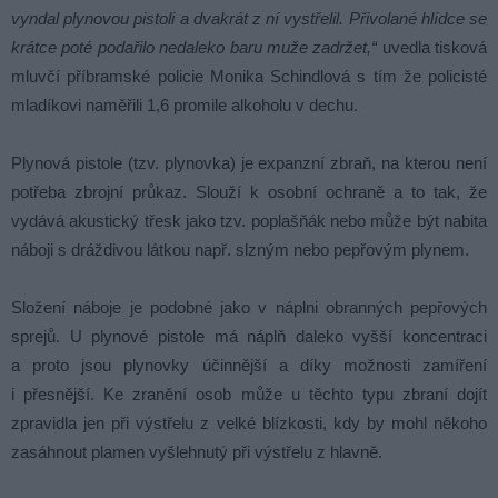
vyndal plynovou pistoli a dvakrát z ní vystřelil. Přivolané hlídce se
krátce poté podařilo nedaleko baru muže zadržet,“
uvedla tisková
mluvčí příbramské policie Monika Schindlová s tím že policisté
mladíkovi naměřili 1,6 promile alkoholu v dechu.
Plynová pistole (tzv. plynovka) je expanzní zbraň, na kterou není
potřeba zbrojní průkaz. Slouží k osobní ochraně a to tak, že
vydává akustický třesk jako tzv. poplašňák nebo může být nabita
náboji s dráždivou látkou např. slzným nebo pepřovým plynem.
Složení náboje je podobné jako v náplni obranných pepřových
sprejů. U plynové pistole má náplň daleko vyšší koncentraci
a proto jsou plynovky účinnější a díky možnosti zamíření
i přesnější. Ke zranění osob může u těchto typu zbraní dojít
zpravidla jen při výstřelu z velké blízkosti, kdy by mohl někoho
zasáhnout plamen vyšlehnutý při výstřelu z hlavně.