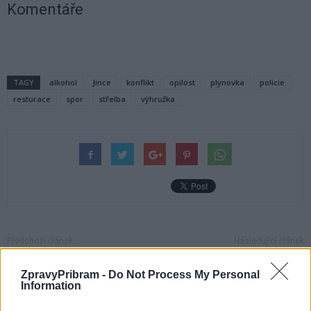
Komentáře
TAGY
alkohol
Jince
konflikt
opilost
plynovka
policie
resturace
spor
střelba
výhružka
Předchozí článek
Následující článek
Svatohorští studenti trávili
V Příbramské galerii můžete
ZpravyPribram -
Do Not Process My Personal
odpoledne s africkou literaturou
vidět snímky Czech Press
Information
Photo, uspěli i dva Příbramáci