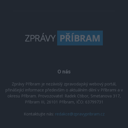
O nás
Zprávy Příbram je nezávislý zpravodajský webový portál,
přinášející informace především o aktuálním dění v Příbrami a v
okresu Příbram. Provozovatel: Radek Ctibor, Smetanova 317,
Příbram III, 26101 Příbram, IČO: 63799731
Kontaktujte nás:
redakce@zpravypribram.cz