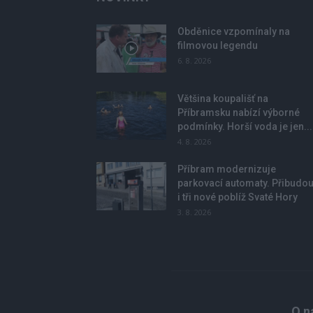
Obděnice vzpomínaly na
filmovou legendu
6. 8. 2026
Většina koupališť na
Příbramsku nabízí výborné
podmínky. Horší voda je jen...
4. 8. 2026
Příbram modernizuje
parkovací automaty. Přibudo
i tři nové poblíž Svaté Hory
3. 8. 2026
O n