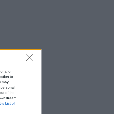
sonal or
ection to
ou may
 personal
out of the
 downstream
B’s List of