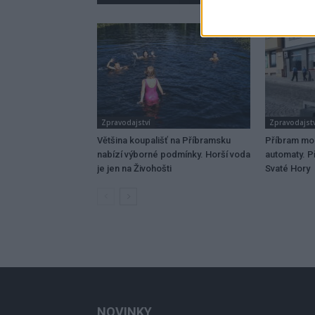
Zpravodajství
Zpravodajstv
Většina koupališť na Příbramsku
Příbram mo
nabízí výborné podmínky. Horší voda
automaty. Př
je jen na Živohošti
Svaté Hory
NOVINKY