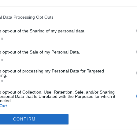
í.
l Data Processing Opt Outs
o opt-out of the Sharing of my personal data.
In
o opt-out of the Sale of my Personal Data.
In
to opt-out of processing my Personal Data for Targeted
ing.
In
o opt-out of Collection, Use, Retention, Sale, and/or Sharing
ersonal Data that Is Unrelated with the Purposes for which it
Následující článek
lected.
Out
Na bazéně se dělají drobné opravy a údržba
CONFIRM