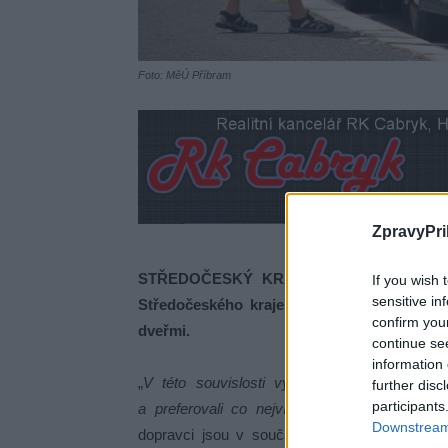
Foto: MěÚ Příbram
ZpravyPri
STŘEDOČESKÝ KRAJ – Od pondělí 20. du
If you wish 
sensitive in
Středočeského kraje obnoveno odbavování 
confirm you
dveřmi.
continue se
information 
„
V této souvislosti vyzýváme cestující, ab
further disc
participants
a preferovali co nejvíce bezkontaktní platby,
Downstream 
dopravci jsou v současné době, a to i za p