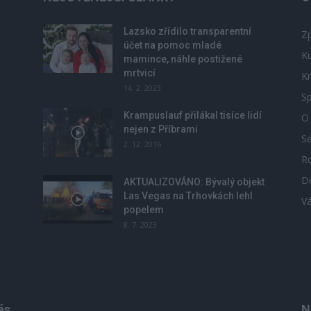
Lazsko zřídilo transparentní
Zp
účet na pomoc mladé
Ku
mamince, náhle postižené
mrtvicí
Kr
14. 2. 2023
Sp
Krampuslauf přilákal tisíce lidí
O
nejen z Příbrami
S
2. 12. 2016
R
D
u
AKTUALIZOVÁNO: Bývalý objekt
Las Vegas na Trhovkách lehl
V
popelem
8. 7. 2023
ás
N