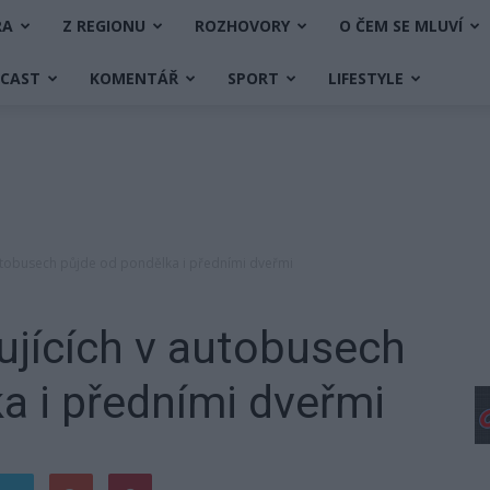
RA
Z REGIONU
ROZHOVORY
O ČEM SE MLUVÍ
DCAST
KOMENTÁŘ
SPORT
LIFESTYLE
utobusech půjde od pondělka i předními dveřmi
ujících v autobusech
a i předními dveřmi