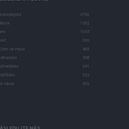
ravodajství
4756
ltura
1302
imi
1047
ort
500
 čem se mluví
469
edlčansko
398
ožmitálsko
341
obříšsko
332
áš názor
305
ÁSLEDUJTE NÁS