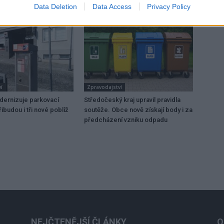
Data Deletion
Data Access
Privacy Policy
í
Zpravodajství
dernizuje parkovací
Středočeský kraj upravil pravidla
ibudou i tři nové poblíž
soutěže. Obce nově získají body i za
předcházení vzniku odpadu
NEJČTENĚJŠÍ ČLÁNKY
O