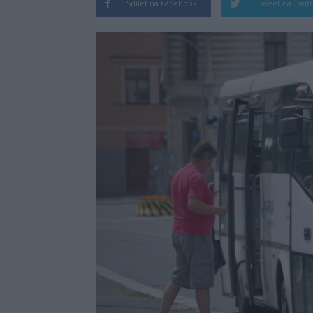
Sdílet na Facebooku
Tweet na Twit