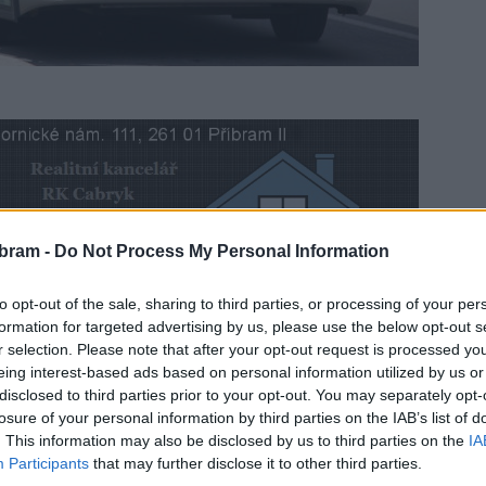
bram -
Do Not Process My Personal Information
bna bude na základě rozhodnutí Krizového štábu
to opt-out of the sale, sharing to third parties, or processing of your per
formation for targeted advertising by us, please use the below opt-out s
cestujících ve veřejné autobusové dopravě předními
r selection. Please note that after your opt-out request is processed y
eing interest-based ads based on personal information utilized by us or
disclosed to third parties prior to your opt-out. You may separately opt-
y s ohledem na oboustrannou ochranu nadále využívali
losure of your personal information by third parties on the IAB’s list of
. This information may also be disclosed by us to third parties on the
IA
“
říká hejtmanka Jaroslava Pokorná Jermanová. Krajští
Participants
that may further disclose it to other third parties.
omoci Středočeského kraje, již v dostatečném množství