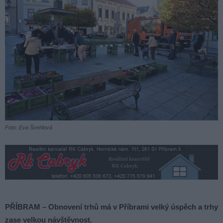
Foto: Eva Švehlová
PŘÍBRAM – Obnovení trhů má v Příbrami velký úspěch a trhy
zase velkou návštěvnost.