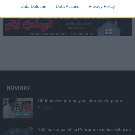
Data Deletion
Data Access
Privacy Policy
NOVINKY
Obděnice vzpomínaly na filmovou legendu
6. 8. 2026
Většina koupališť na Příbramsku nabízí výborné