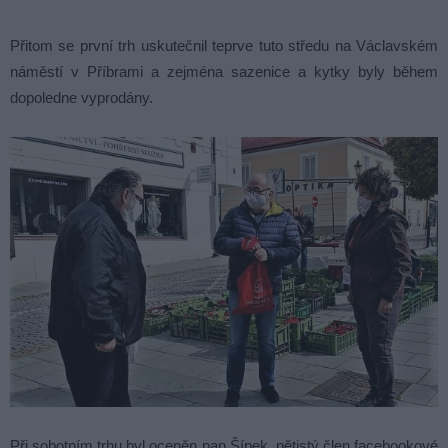
Přitom se první trh uskutečnil teprve tuto středu na Václavském
náměstí v Příbrami a zejména sazenice a kytky byly během
dopoledne vyprodány.
Při sobotním trhu byl oceněn pan Šípek, pětistý člen facebookové