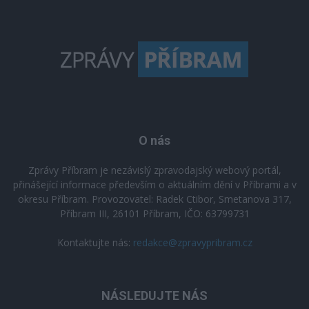
O nás
Zprávy Příbram je nezávislý zpravodajský webový portál,
přinášející informace především o aktuálním dění v Příbrami a v
okresu Příbram. Provozovatel: Radek Ctibor, Smetanova 317,
Příbram III, 26101 Příbram, IČO: 63799731
Kontaktujte nás:
redakce@zpravypribram.cz
NÁSLEDUJTE NÁS