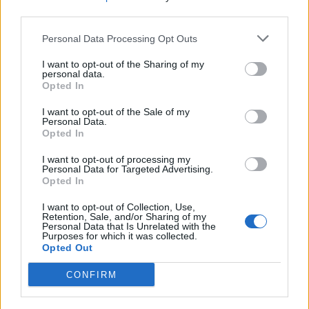
third parties.
VÍCE OD AUTORA
Personal Data Processing Opt Outs
Většina koupališť na Příbramsku nabízí
výborné podmínky. Horší voda je jen na
I want to opt-out of the Sharing of my
personal data.
Živohošti
Zpravodajství
Opted In
I want to opt-out of the Sale of my
Příbram modernizuje parkovací automaty.
Personal Data.
Přibudou i tři nové poblíž Svaté Hory
Opted In
Zpravodajství
I want to opt-out of processing my
Personal Data for Targeted Advertising.
Středočeský kraj upravil pravidla soutěže.
Opted In
Obce nově získají body i za předcházení
I want to opt-out of Collection, Use,
vzniku odpadu
Zpravodajství
Retention, Sale, and/or Sharing of my
Personal Data that Is Unrelated with the
Purposes for which it was collected.
Opted Out
CONFIRM