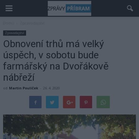
Domů
Zpravodajství
Zpravodajství
Obnovení trhů má velký
úspěch, v sobotu bude
farmářský na Dvořákově
nábřeží
od
Martin Poulíček
-
26. 4. 2020