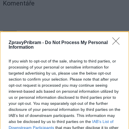
Komentáře
TAGY
Farmářský trh
obnovení
Příbram
ZpravyPribram -
Do Not Process My Personal
Information
If you wish to opt-out of the sale, sharing to third parties, or
processing of your personal or sensitive information for
targeted advertising by us, please use the below opt-out
section to confirm your selection. Please note that after your
opt-out request is processed you may continue seeing
interest-based ads based on personal information utilized by
Předchozí článek
Následující článek
us or personal information disclosed to third parties prior to
Parkování bezplatně jen do
Trojice pachatelů opakovaně
your opt-out. You may separately opt-out of the further
konce nouzového stavu
kradla na myčce v Sedlčanech
disclosure of your personal information by third parties on the
IAB’s list of downstream participants. This information may
also be disclosed by us to third parties on the
IAB’s List of
SOUVISEJÍCÍ ČLÁNKY
Downstream Participants
that may further disclose it to other