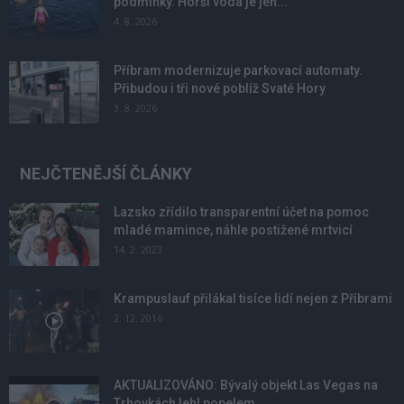
podmínky. Horší voda je jen...
4. 8. 2026
Příbram modernizuje parkovací automaty.
Přibudou i tři nové poblíž Svaté Hory
3. 8. 2026
NEJČTENĚJŠÍ ČLÁNKY
Lazsko zřídilo transparentní účet na pomoc
mladé mamince, náhle postižené mrtvicí
14. 2. 2023
Krampuslauf přilákal tisíce lidí nejen z Příbrami
2. 12. 2016
AKTUALIZOVÁNO: Bývalý objekt Las Vegas na
Trhovkách lehl popelem