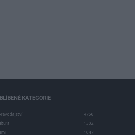
BLÍBENÉ KATEGORIE
ravodajství
4756
ltura
1302
imi
1047