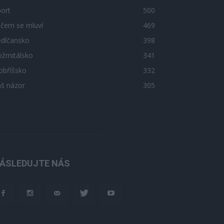
ort
500
 čem se mluví
469
edlčansko
398
ožmitálsko
341
obříšsko
332
áš názor
305
ÁSLEDUJTE NÁS