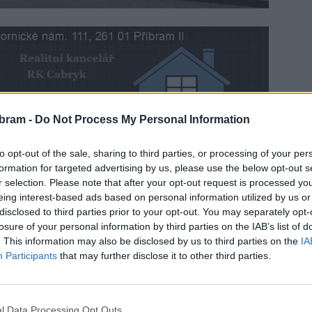
bram -
Do Not Process My Personal Information
orách sportovní haly budou dohlížet kamery. Jedná se
to opt-out of the sale, sharing to third parties, or processing of your per
zení města Příbram (SZM).
formation for targeted advertising by us, please use the below opt-out s
r selection. Please note that after your opt-out request is processed y
eing interest-based ads based on personal information utilized by us or
ánění vandalismu, zvýšení bezpečnosti, nebo pro případ
disclosed to third parties prior to your opt-out. You may separately opt-
osta Jan Konvalinka. Současně se sportovní hala v těchto
losure of your personal information by third parties on the IAB’s list of
 ochozu, kdy se vedení SZM podařilo vyřešit spory
. This information may also be disclosed by us to third parties on the
IA
Participants
that may further disclose it to other third parties.
l Data Processing Opt Outs