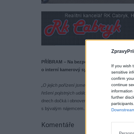
ZpravyPri
PŘÍBRAM – Na bezpečnost a pořádek v prost
If you wish 
o interní kamerový systém Sportovních zaří
sensitive in
confirm you
continue se
„O jejich pořízení jsme rozhodli z důvodu zabr
information 
řešení pojistných událostí a podobně,“
řekl star
further disc
dnech dočká i obnovení provozu občerstvení na
participants
s bývalým nájemcem.
Downstream 
Komentáře
Persona