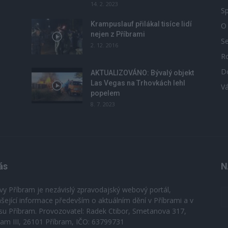
14. 2. 2023
Sp
Krampuslauf přilákal tisíce lidí
O
nejen z Příbrami
S
2. 12. 2016
R
D
u
AKTUALIZOVÁNO: Bývalý objekt
Las Vegas na Trhovkách lehl
V
popelem
8. 7. 2023
ás
N
vy Příbram je nezávislý zpravodajský webový portál,
ášející informace především o aktuálním dění v Příbrami a v
su Příbram. Provozovatel: Radek Ctibor, Smetanova 317,
ram III, 26101 Příbram, IČO: 63799731