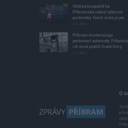
Většina koupališť na
Příbramsku nabízí výborné
podmínky. Horší voda je jen...
4. 8. 2026
Příbram modernizuje
parkovací automaty. Přibudo
i tři nové poblíž Svaté Hory
3. 8. 2026
O n
Zprá
přin
okre
Příb