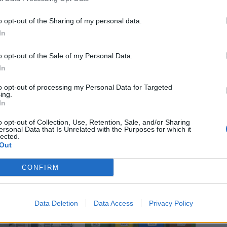
o opt-out of the Sharing of my personal data.
In
íbram
sportovní hala
o opt-out of the Sale of my Personal Data.
In
to opt-out of processing my Personal Data for Targeted
ing.
In
Následující článek
o opt-out of Collection, Use, Retention, Sale, and/or Sharing
Na Vojně se poběží pro republiku
ersonal Data that Is Unrelated with the Purposes for which it
lected.
Out
CONFIRM
Data Deletion
Data Access
Privacy Policy