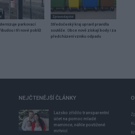
í
Zpravodajství
dernizuje parkovací
Středočeský kraj upravil pravidla
ibudou i tři nové poblíž
soutěže. Obce nově získají body i za
předcházení vzniku odpadu
NEJČTENĚJŠÍ ČLÁNKY
O
Lazsko zřídilo transparentní
Zp
účet na pomoc mladé
Ku
mamince, náhle postižené
mrtvicí
Kr