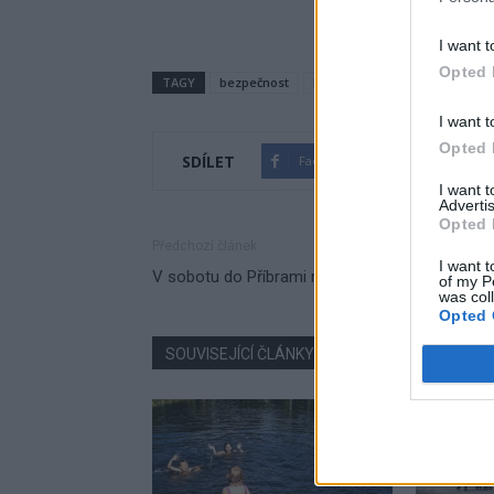
I want t
Opted 
TAGY
bezpečnost
kamery
občerstvení
Př
I want t
Opted 
SDÍLET
Facebook
Twitter
I want 
Advertis
Opted 
Předchozí článek
I want t
V sobotu do Příbrami na TeamGym
of my P
was col
Opted 
SOUVISEJÍCÍ ČLÁNKY
VÍCE OD AUTORA