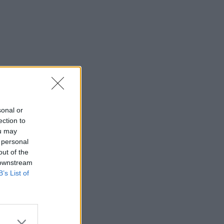
sonal or
ection to
ou may
 personal
out of the
 downstream
B’s List of