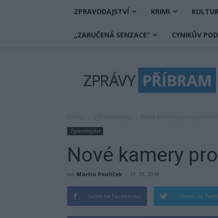
ZPRAVODAJSTVÍ
KRIMI
KULTU
„ZARUČENÁ SENZACE“
CYNIKŮV PO
Zprávy
Příbram
Domů
Zpravodajství
Nové kamery pro sportovní
Zpravodajství
Nové kamery pro
od
Martin Poulíček
-
19. 10. 2019
Sdílet na Facebooku
Tweet na Twit