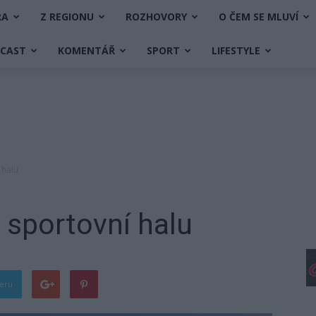
RA
Z REGIONU
ROZHOVORY
O ČEM SE MLUVÍ
DCAST
KOMENTÁŘ
SPORT
LIFESTYLE
 halu
 sportovní halu
teru