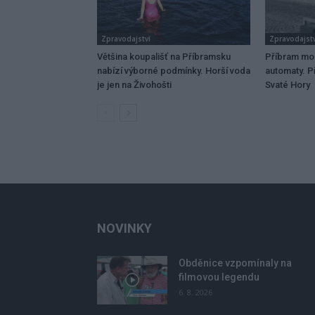
Zpravodajství
Zpravodajstv
Většina koupališť na Příbramsku
Příbram mo
nabízí výborné podmínky. Horší voda
automaty. Př
je jen na Živohošti
Svaté Hory
NOVINKY
Obděnice vzpomínaly na
filmovou legendu
6. 8. 2026