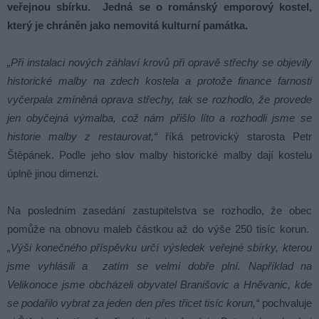
veřejnou sbírku. Jedná se o románský emporový kostel,
který je chráněn jako nemovitá kulturní památka.
„Při instalaci nových záhlaví krovů při opravě střechy se objevily
historické malby na zdech kostela a protože finance farnosti
vyčerpala zmíněná oprava střechy, tak se rozhodlo, že provede
jen obyčejná výmalba, což nám přišlo líto a rozhodli jsme se
historie malby z restaurovat,“
říká petrovický starosta Petr
Štěpánek. Podle jeho slov malby historické malby dají kostelu
úplně jinou dimenzi.
Na posledním zasedání zastupitelstva se rozhodlo, že obec
pomůže na obnovu maleb částkou až do výše 250 tisíc korun.
„Výši konečného příspěvku určí výsledek veřejné sbírky, kterou
jsme vyhlásili a zatím se velmi dobře plní. Například na
Velikonoce jsme obcházeli obyvatel Branišovic a Hněvanic, kde
se podařilo vybrat za jeden den přes třicet tisíc korun,“
pochvaluje