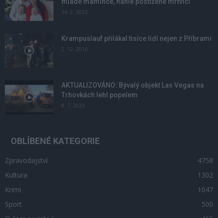
mladé mamince, náhle postižené mrtvicí
14. 2. 2023
Krampuslauf přilákal tisíce lidí nejen z Příbrami
2. 12. 2016
AKTUALIZOVÁNO: Bývalý objekt Las Vegas na
Trhovkách lehl popelem
8. 7. 2023
OBLÍBENÉ KATEGORIE
Zpravodajství
4758
Kultura
1302
Krimi
1047
Sport
500