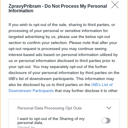
ZpravyPribram -
Do Not Process My Personal
Information
Předchozí článek
Následující článek
Dopravních nehod na
Obchvat by se měl začít stavět
If you wish to opt-out of the sale, sharing to third parties, or
Příbramsku neubývá
v roce 2023, nad termínem jsou
processing of your personal or sensitive information for
ale otazníky
targeted advertising by us, please use the below opt-out
section to confirm your selection. Please note that after your
opt-out request is processed you may continue seeing
SOUVISEJÍCÍ ČLÁNKY
interest-based ads based on personal information utilized by
us or personal information disclosed to third parties prior to
VÍCE OD AUTORA
your opt-out. You may separately opt-out of the further
disclosure of your personal information by third parties on the
Obděnice vzpomínaly na filmovou
IAB’s list of downstream participants. This information may
legendu
also be disclosed by us to third parties on the
IAB’s List of
Downstream Participants
that may further disclose it to other
Sedlčansko
third parties.
Obděnice oslaví 50 let legendárního filmu
Personal Data Processing Opt Outs
Na samotě u lesa. Dorazí i Zdeněk Svěrák
a další tvůrci
Sedlčansko
I want to opt-out of the Sharing of my
personal data.
Opted In