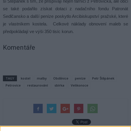
si Štěpánek s tím, že přispívají nejen farníci z Petrovicka, ale obci
se také podařilo získat dotaci z nadačního fondu Patronát
Sedlčansko a další peníze poskytlo Arcibiskupství pražské, které
je vlastníkem kostela. Celkové náklady obnovení maleb se
předpokládají ve výši 350 tisíc korun.
Komentáře
TAGY
kostel
malby
Obděnice
peníze
Petr Štěpánek
Petrovice
restaurování
sbírka
Velikonoce