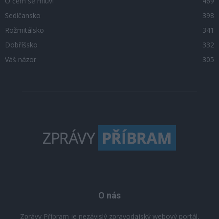
O čem se mluví
469
Sedlčansko
398
Rožmitálsko
341
Dobříšsko
332
Váš názor
305
O nás
Zprávy Příbram je nezávislý zpravodajský webový portál,