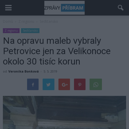
Domů
Z regionu
Sedlčansko
Z regionu
Sedlčansko
Na opravu maleb vybraly
Petrovice jen za Velikonoce
okolo 30 tisíc korun
od
Veronika Bonková
-
5. 5. 2019