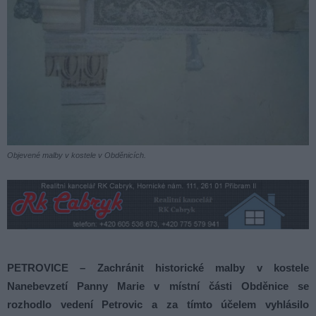
Objevené malby v kostele v Obděnicích.
PETROVICE – Zachránit historické malby v kostele
Nanebevzetí Panny Marie v místní části Obděnice se
rozhodlo vedení Petrovic a za tímto účelem vyhlásilo