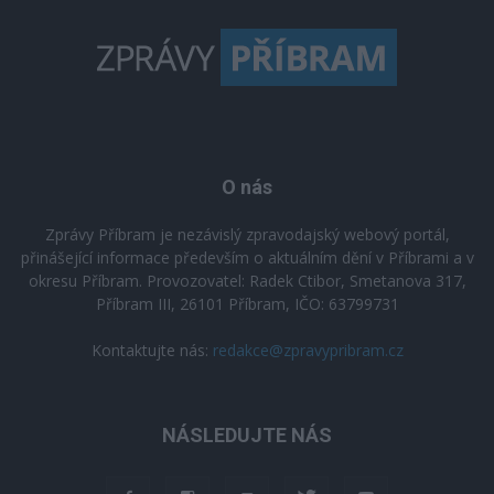
O nás
Zprávy Příbram je nezávislý zpravodajský webový portál,
přinášející informace především o aktuálním dění v Příbrami a v
okresu Příbram. Provozovatel: Radek Ctibor, Smetanova 317,
Příbram III, 26101 Příbram, IČO: 63799731
Kontaktujte nás:
redakce@zpravypribram.cz
NÁSLEDUJTE NÁS