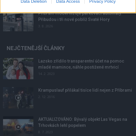
Data Deletion
Data Access
Privacy Policy
Příbram modernizuje parkovací automaty.
Přibudou i tři nové poblíž Svaté Hory
3. 8. 2026
NEJČTENĚJŠÍ ČLÁNKY
Lazsko zřídilo transparentní účet na pomoc
mladé mamince, náhle postižené mrtvicí
14. 2. 2023
Krampuslauf přilákal tisíce lidí nejen z Příbrami
2. 12. 2016
AKTUALIZOVÁNO: Bývalý objekt Las Vegas na
Trhovkách lehl popelem
8. 7. 2023