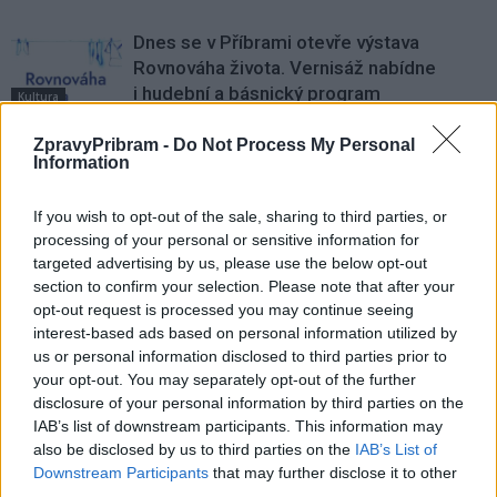
Dnes se v Příbrami otevře výstava
Rovnováha života. Vernisáž nabídne
i hudební a básnický program
Kultura
ZpravyPribram -
Do Not Process My Personal
Festival hudby na zámku Dobříš sází na
Information
jedinečnou atmosféru. Klasiku propojí
s dalšími žánry i rodinným programem
Dobříšsko
If you wish to opt-out of the sale, sharing to third parties, or
processing of your personal or sensitive information for
Fesťáczek Presents poprvé míří do
targeted advertising by us, please use the below opt-out
Lesního divadla Skalka. Nabídne hudbu,
section to confirm your selection. Please note that after your
divadlo i tvořivé dílny
opt-out request is processed you may continue seeing
Kultura
interest-based ads based on personal information utilized by
us or personal information disclosed to third parties prior to
your opt-out. You may separately opt-out of the further
disclosure of your personal information by third parties on the
IAB’s list of downstream participants. This information may
also be disclosed by us to third parties on the
IAB’s List of
Downstream Participants
that may further disclose it to other
third parties.