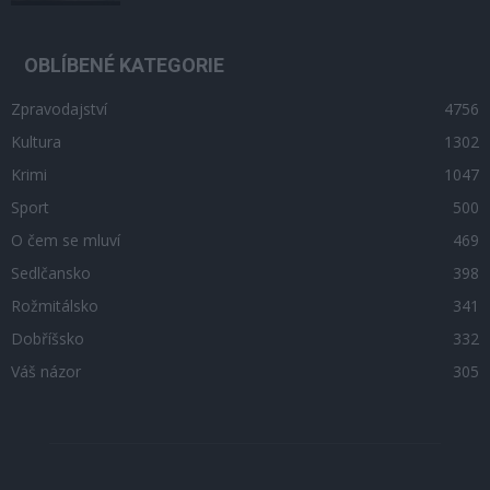
OBLÍBENÉ KATEGORIE
Zpravodajství
4756
Kultura
1302
Krimi
1047
Sport
500
O čem se mluví
469
Sedlčansko
398
Rožmitálsko
341
Dobříšsko
332
Váš názor
305