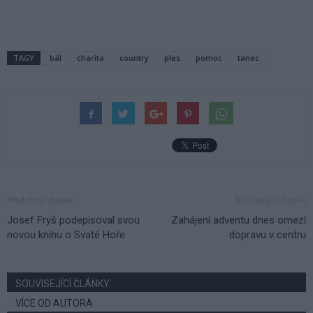
TAGY
bál
charita
country
ples
pomoc
tanec
Předchozí článek
Následující článek
Josef Fryš podepisoval svou
Zahájení adventu dnes omezí
novou knihu o Svaté Hoře
dopravu v centru
SOUVISEJÍCÍ ČLÁNKY
VÍCE OD AUTORA