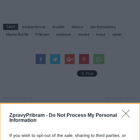
TAGY
bezbariérová
divadlo
dotace
Jan Konvalinka
Martin Buršík
Příbram
smlouva
stavba
trasa
výtah
Předchozí článek
Následující článek
Etická komise Vlády ČR navštíví
Řidič narazil do reklamího
Památník Vojna
poutače
ZpravyPribram -
Do Not Process My Personal
Information
If you wish to opt-out of the sale, sharing to third parties, or
SOUVISEJÍCÍ ČLÁNKY