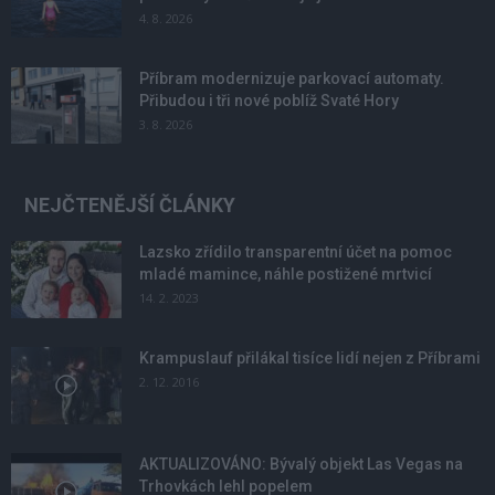
4. 8. 2026
Příbram modernizuje parkovací automaty.
Přibudou i tři nové poblíž Svaté Hory
3. 8. 2026
NEJČTENĚJŠÍ ČLÁNKY
Lazsko zřídilo transparentní účet na pomoc
mladé mamince, náhle postižené mrtvicí
14. 2. 2023
Krampuslauf přilákal tisíce lidí nejen z Příbrami
2. 12. 2016
AKTUALIZOVÁNO: Bývalý objekt Las Vegas na
Trhovkách lehl popelem