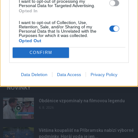
I want to opt-out of processing my
Personal Data for Targeted Advertising.
Opted In
I want to opt-out of Collection, Use,
Retention, Sale, and/or Sharing of my
Personal Data that Is Unrelated with the
Purposes for which it was collected.
Opted Out
CONFIRM
Data Deletion
Data Access
Privacy Policy
NOVINKY
Obděnice vzpomínaly na filmovou legendu
6. 8. 2026
Většina koupališť na Příbramsku nabízí výborné
podmínky. Horší voda je jen...