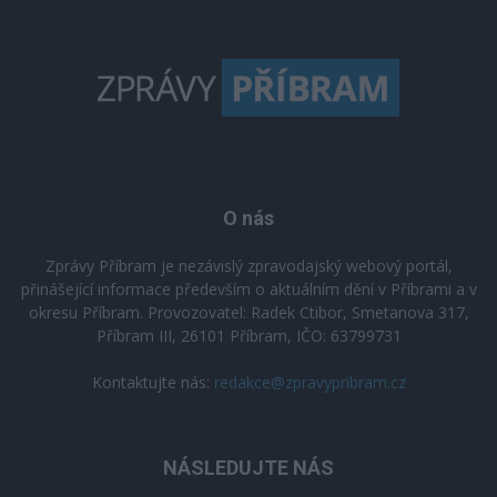
O nás
Zprávy Příbram je nezávislý zpravodajský webový portál,
přinášející informace především o aktuálním dění v Příbrami a v
okresu Příbram. Provozovatel: Radek Ctibor, Smetanova 317,
Příbram III, 26101 Příbram, IČO: 63799731
Kontaktujte nás:
redakce@zpravypribram.cz
NÁSLEDUJTE NÁS