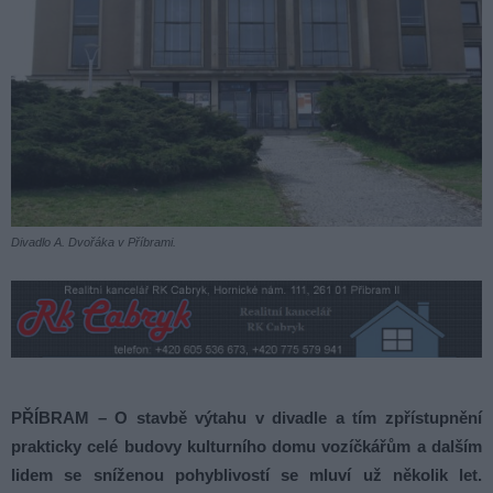
Divadlo A. Dvořáka v Příbrami.
PŘÍBRAM – O stavbě výtahu v divadle a tím zpřístupnění
prakticky celé budovy kulturního domu vozíčkářům a dalším
lidem se sníženou pohyblivostí se mluví už několik let.