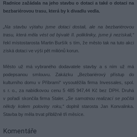
Radnice zažádala na jeho stavbu o dotaci a také o dotaci na
bezbariérovou trasu, která by k divadlu vedla.
„Na stavbu výtahu jsme dotaci dostali, ale na bezbariérovou
trasu, která měla vést od bývalé II. polikliniky, jsme ji nezískali,“
řekl místostarosta Martin Buršík s tím, že město tak na tuto akci
získá dotaci ve výši pět miliónů korun.
Město už má vybraného dodavatele stavby a s ním už má
podepsanou smlouvu. Zakázku „Bezbariérový přístup do
kulturního domu v Příbrami“ vysoutěžila firma Invessales, spol.
s r. o., za nabídkovou cenu 5 485 947,44 Kč bez DPH. Druhá
v pořadí skončila firma Staler.
„Se samotnou realizací se počítá
někdy kolem poloviny roku,“
doplnil starosta Jan Konvalinka.
Stavba by měla trvat přibližně tři měsíce.
Komentáře