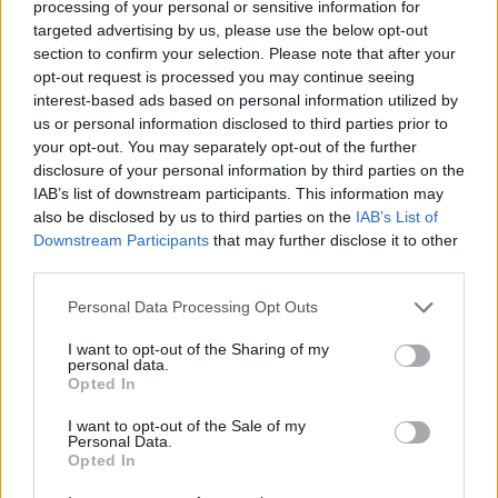
processing of your personal or sensitive information for
VÍCE OD AUTORA
targeted advertising by us, please use the below opt-out
section to confirm your selection. Please note that after your
Většina koupališť na Příbramsku nabízí
opt-out request is processed you may continue seeing
výborné podmínky. Horší voda je jen na
interest-based ads based on personal information utilized by
Živohošti
us or personal information disclosed to third parties prior to
Zpravodajství
your opt-out. You may separately opt-out of the further
disclosure of your personal information by third parties on the
Příbram modernizuje parkovací automaty.
IAB’s list of downstream participants. This information may
Přibudou i tři nové poblíž Svaté Hory
also be disclosed by us to third parties on the
IAB’s List of
Zpravodajství
Downstream Participants
that may further disclose it to other
third parties.
Středočeský kraj upravil pravidla soutěže.
Personal Data Processing Opt Outs
Obce nově získají body i za předcházení
vzniku odpadu
Zpravodajství
I want to opt-out of the Sharing of my
personal data.
Opted In
I want to opt-out of the Sale of my
Personal Data.
Opted In