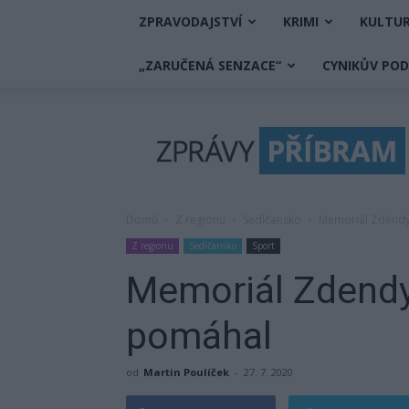
ZPRAVODAJSTVÍ
KRIMI
KULTU
„ZARUČENÁ SENZACE“
CYNIKŮV PO
Zprávy
Příbram
Domů
Z regionu
Sedlčansko
Memoriál Zdendy
Z regionu
Sedlčansko
Sport
Memoriál Zdendy
pomáhal
od
Martin Poulíček
-
27. 7. 2020