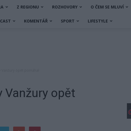
RA
Z REGIONU
ROZHOVORY
O ČEM SE MLUVÍ
DCAST
KOMENTÁŘ
SPORT
LIFESTYLE
 Vanžury opět pomáhal
 Vanžury opět