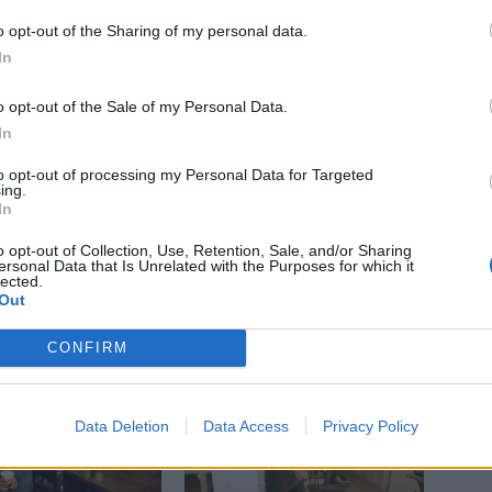
upý
turnaj
o opt-out of the Sharing of my personal data.
In
o opt-out of the Sale of my Personal Data.
In
to opt-out of processing my Personal Data for Targeted
ing.
Následující článek
In
Letos už téměř 400 motoristů řídilo pod vlivem
drog či alkoholu
o opt-out of Collection, Use, Retention, Sale, and/or Sharing
ersonal Data that Is Unrelated with the Purposes for which it
lected.
Out
CONFIRM
Data Deletion
Data Access
Privacy Policy