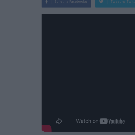
Sdílet na Facebooku
Tweet na Twit