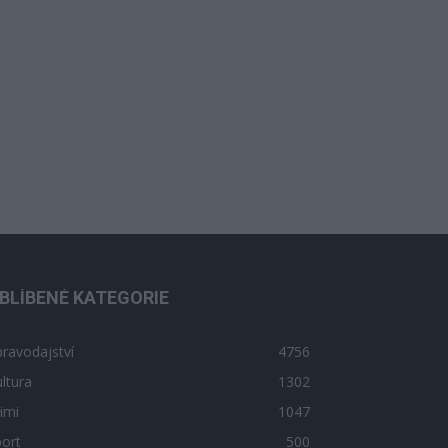
BLÍBENÉ KATEGORIE
ravodajství
4756
ltura
1302
imi
1047
ort
500