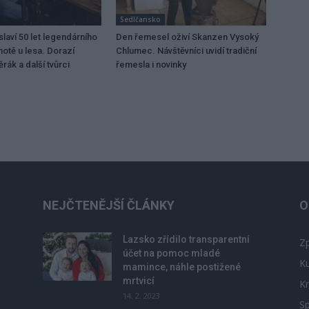
Sedlčansko
laví 50 let legendárního
Den řemesel oživí Skanzen Vysoký
motě u lesa. Dorazí
Chlumec. Návštěvníci uvidí tradiční
rák a další tvůrci
řemesla i novinky
NEJČTENĚJŠÍ ČLÁNKY
O
Lazsko zřídilo transparentní
Zp
účet na pomoc mladé
Ku
mamince, náhle postižené
mrtvicí
Kr
14. 2. 2023
Sp