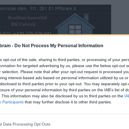
bram -
Do Not Process My Personal Information
anžury v obci Skoupý na Petrovicku každoročně
to opt-out of the sale, sharing to third parties, or processing of your per
urnaje se letos zúčastnil i herec Martin Kraus.
formation for targeted advertising by us, please use the below opt-out s
r selection. Please note that after your opt-out request is processed y
etos vybrat a mnoho dalšího se dozvíte z naší reportáže.
eing interest-based ads based on personal information utilized by us or
disclosed to third parties prior to your opt-out. You may separately opt-
losure of your personal information by third parties on the IAB’s list of
. This information may also be disclosed by us to third parties on the
IA
Participants
that may further disclose it to other third parties.
l Data Processing Opt Outs