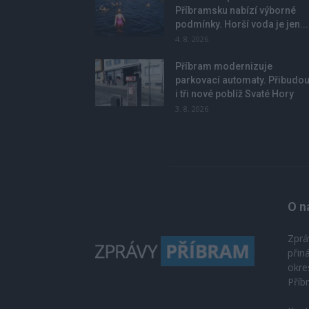
Příbramsku nabízí výborné
podmínky. Horší voda je jen...
4. 8. 2026
Příbram modernizuje
parkovací automaty. Přibudo
i tři nové poblíž Svaté Hory
3. 8. 2026
O n
Zprá
přin
okre
Příb