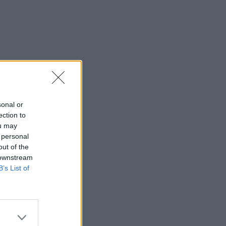
sonal or
ection to
ou may
 personal
out of the
 downstream
B’s List of