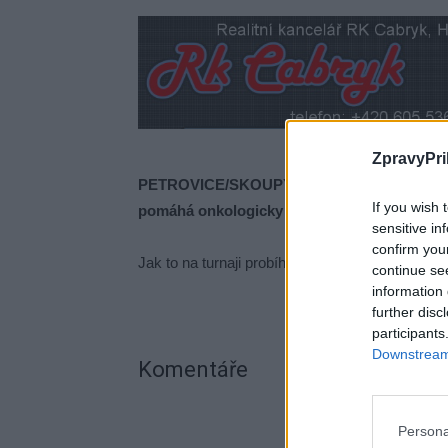
ZpravyPri
PETROVICE/SKOUPÝ – Memoriál Zdendy V
If you wish 
pomáhá onkologicky postiženým pacientům. T
sensitive in
confirm you
Jak to na turnaji probíhalo, kolik se podařilo l
continue se
information 
further disc
participants
Downstream 
Komentáře
Persona