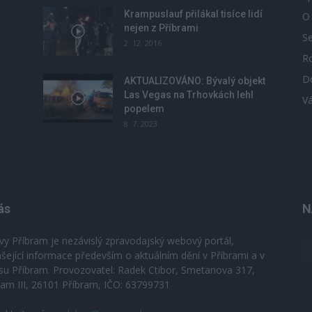
Krampuslauf přilákal tisíce lidí
O
nejen z Příbrami
S
2. 12. 2016
R
D
u
AKTUALIZOVÁNO: Bývalý objekt
Las Vegas na Trhovkách lehl
V
popelem
8. 7. 2023
ás
N
vy Příbram je nezávislý zpravodajský webový portál,
ášející informace především o aktuálním dění v Příbrami a v
su Příbram. Provozovatel: Radek Ctibor, Smetanova 317,
ram III, 26101 Příbram, IČO: 63799731