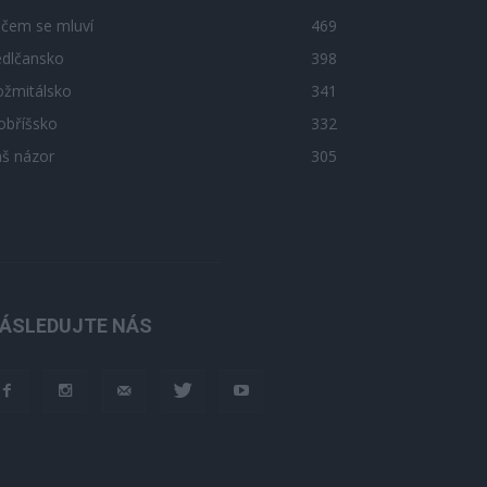
 čem se mluví
469
edlčansko
398
ožmitálsko
341
obříšsko
332
áš názor
305
ÁSLEDUJTE NÁS