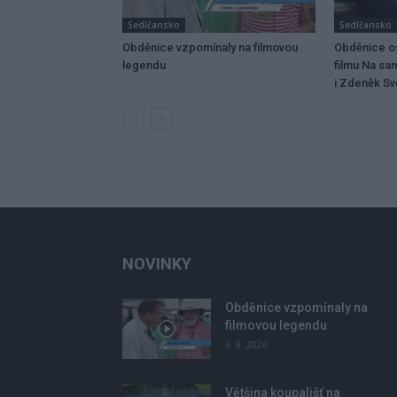
Sedlčansko
Sedlčansko
Obděnice vzpomínaly na filmovou
Obděnice os
legendu
filmu Na sa
i Zdeněk Svě
NOVINKY
Obděnice vzpomínaly na
filmovou legendu
6. 8. 2026
Většina koupališť na