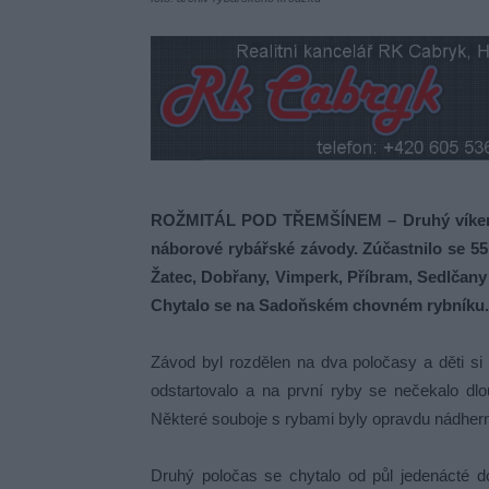
ROŽMITÁL POD TŘEMŠÍNEM – Druhý víkend 
náborové rybářské závody. Zúčastnilo se 55 
Žatec, Dobřany, Vimperk, Příbram, Sedlčany a
Chytalo se na Sadoňském chovném rybníku.
Závod byl rozdělen na dva poločasy a děti si
odstartovalo a na první ryby se nečekalo dlo
Některé souboje s rybami byly opravdu nádher
Druhý poločas se chytalo od půl jedenácté do 