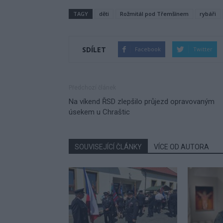
TAGY
děti
Rožmitál pod Třemšínem
rybáři
SDÍLET
Facebook
Twitter
Předchozí článek
Na víkend ŘSD zlepšilo průjezd opravovaným
úsekem u Chraštic
SOUVISEJÍCÍ ČLÁNKY
VÍCE OD AUTORA