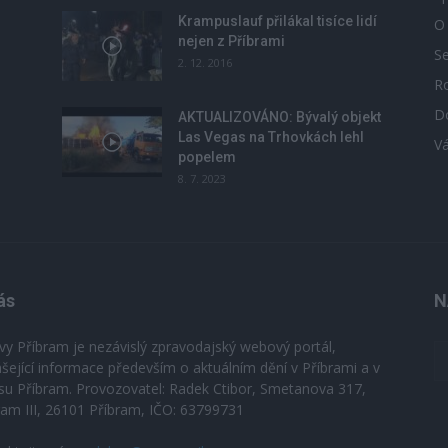
Krampuslauf přilákal tisíce lidí
O
nejen z Příbrami
S
2. 12. 2016
R
D
u
AKTUALIZOVÁNO: Bývalý objekt
Las Vegas na Trhovkách lehl
V
popelem
8. 7. 2023
ás
N
vy Příbram je nezávislý zpravodajský webový portál,
ášející informace především o aktuálním dění v Příbrami a v
su Příbram. Provozovatel: Radek Ctibor, Smetanova 317,
ram III, 26101 Příbram, IČO: 63799731