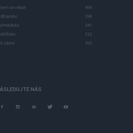
 čem se mluví
469
edlčansko
398
ožmitálsko
341
obříšsko
332
áš názor
305
ÁSLEDUJTE NÁS