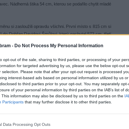
ravec. Nádherná štika 54 cm, kterou se podařilo chytit mladé
měnu si zasloužili opravdu všichni. První místo s 815 cm si
ří do Dobřan Davidovi Šmůlovi, který nachytal 572 cm, třetí
vátovi s 407 cm. Krásné čtvrté místo má Rožmitál pod
bram -
Do Not Process My Personal Information
 rožmitálský je na šestém místě Karel Jeníček.
to opt-out of the sale, sharing to third parties, or processing of your per
kujeme za skvělou atmosféru. Hrozně bychom chtěli
formation for targeted advertising by us, please use the below opt-out s
vykouzlit tolik dětských úsměvů na jejich tvářích. Petrův
r selection. Please note that after your opt-out request is processed y
eing interest-based ads based on personal information utilized by us or
disclosed to third parties prior to your opt-out. You may separately opt-
losure of your personal information by third parties on the IAB’s list of
Jaroslava Nassová,
. This information may also be disclosed by us to third parties on the
IA
Participants
that may further disclose it to other third parties.
ucí mládeže rybářského kroužku Rožmitál pod Třemšínem
l Data Processing Opt Outs