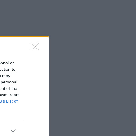
sonal or
ection to
ou may
 personal
out of the
 downstream
B’s List of