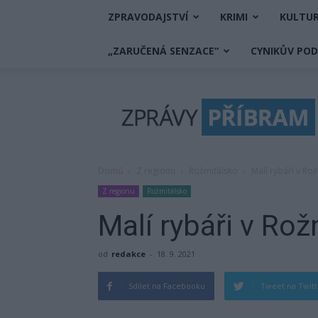
ZPRAVODAJSTVÍ
KRIMI
KULTU
„ZARUČENÁ SENZACE“
CYNIKŮV PO
Zprávy
Příbram
Domů
Z regionu
Rožmitálsko
Malí rybáři v Rož
Z regionu
Rožmitálsko
Malí rybáři v Rožm
od
redakce
-
18. 9. 2021
Sdílet na Facebooku
Tweet na Twit