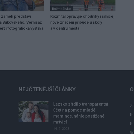
Rožmitálsko
 zámek představí
Rožmitál opravuje chodníky i silnice,
a Bukovského. Vernisáž
nové značení přibude u školy
rt i fotografická výstava
a v centru města
NEJČTENĚJŠÍ ČLÁNKY
O
Lazsko zřídilo transparentní
Zp
účet na pomoc mladé
Ku
mamince, náhle postižené
mrtvicí
Kr
14. 2. 2023
Sp