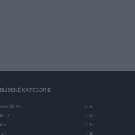
BLÍBENÉ KATEGORIE
ravodajství
4756
ltura
1302
imi
1047
ort
500