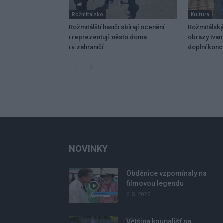
Rožmitálsko
Kultura
Rožmitálští hasiči sbírají ocenění
Rožmitálský
i reprezentují město doma
obrazy Ivan
i v zahraničí
doplní konce
NOVINKY
Obděnice vzpomínaly na
filmovou legendu
6. 8. 2026
Většina koupališť na