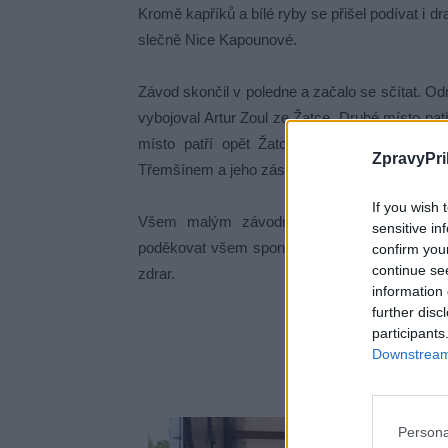
Kromě kapříků a bílé ryby se přišel podívat i d
slečně Nice Kapounové.
Závod skončil v poledne a začalo se sčítat. Od
vybojoval Artur Zoul ze Žatce, Druhé místo pat
místo patří opět Žatci a to Davidovi Char
ZpravyPri
Třemšínem a jeho zástupce Radek Kasík a další
If you wish 
Všem malým závodníkům gratulujeme a dě
sensitive in
poděkovat všem sponzorům, kteří nám umožnili 
confirm you
continue se
zdrar.
information 
further disc
participants
Downstream 
vedo
Persona