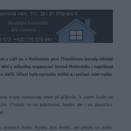
v září se v Rožmitále pod Třemšínem konaly dětské
dětí z několika organizací kromě Rožmitálu i například
 další. Účast byla opravdu veliká a i počasí nám vyšlo.
 svá místa vylosovaly hned při příjezdu. V sedm hodin se
uho. Chytalo se na položenou, feeder, ale i na plavačku.
né.
dvanácti hodin. Rybky byly línější, ale přesto se dařilo.