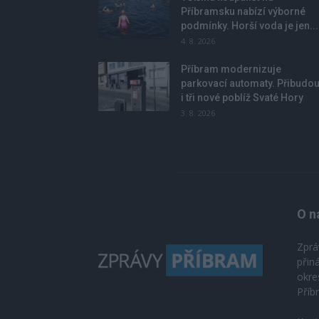
Příbramsku nabízí výborné
podmínky. Horší voda je jen...
4. 8. 2026
Příbram modernizuje
parkovací automaty. Přibudo
i tři nové poblíž Svaté Hory
3. 8. 2026
O n
Zprá
přin
okre
Příb