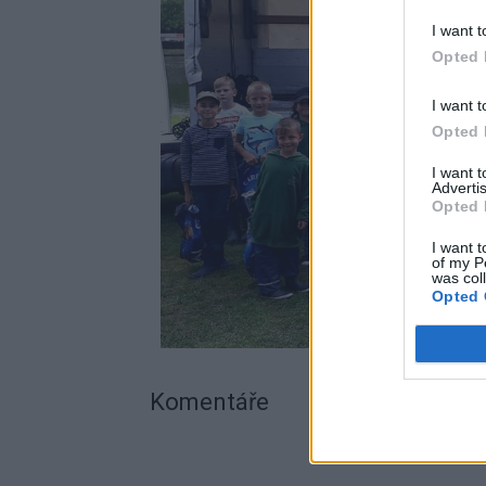
I want t
Opted 
I want t
Opted 
I want 
Advertis
Opted 
I want t
of my P
was col
Opted 
Komentáře