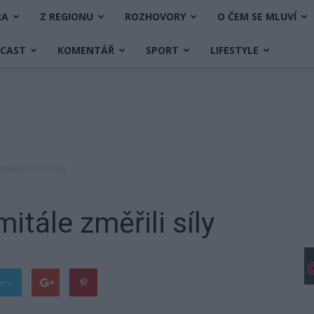
RA
Z REGIONU
ROZHOVORY
O ČEM SE MLUVÍ
DCAST
KOMENTÁŘ
SPORT
LIFESTYLE
mitále změřili síly
itále změřili síly
teru