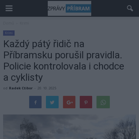
Domů
Krimi
Krimi
Každý pátý řidič na
Příbramsku porušil pravidla.
Policie kontrolovala i chodce
a cyklisty
od
Radek Ctibor
-
20. 10. 2025