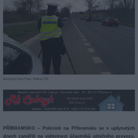
Ilustrační foto Foto: Policie ČR
PŘÍBRAMSKO – Policisté na Příbramsku se v uplynulých
dnech zaměřili na viditelnost účastníků silničního provozu.