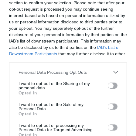
section to confirm your selection. Please note that after your
opt-out request is processed you may continue seeing
interest-based ads based on personal information utilized by
us or personal information disclosed to third parties prior to
your opt-out. You may separately opt-out of the further
disclosure of your personal information by third parties on the
IAB’s list of downstream participants. This information may
also be disclosed by us to third parties on the
IAB’s List of
Downstream Participants
that may further disclose it to other
Předchozí článek
Následující článek
third parties.
Filmaři si Příbramsko oblíbili:
Březové Hory dál čekají na nové
Personal Data Processing Opt Outs
Vojta Kotek natáčel
náměstí. Opozice: „Další slib,
v Kozárovicích, kriminálka
který skončí na papíře.“
I want to opt-out of the Sharing of my
Oktopus v lomu u Kosovy Hory
personal data.
Opted In
I want to opt-out of the Sale of my
SOUVISEJÍCÍ ČLÁNKY
Personal Data.
Opted In
VÍCE OD AUTORA
I want to opt-out of processing my
Personal Data for Targeted Advertising.
Vykradených aut na Příbramsku přibylo.
Opted In