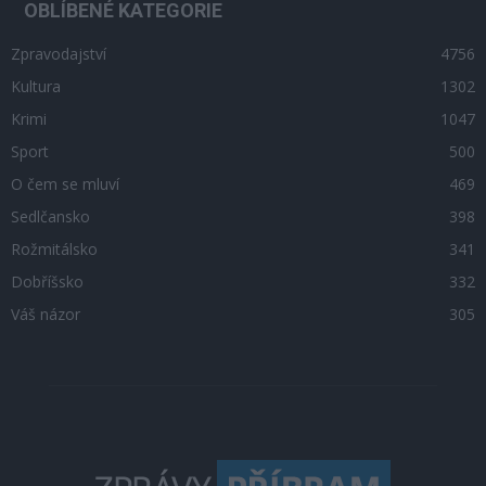
OBLÍBENÉ KATEGORIE
Zpravodajství
4756
Kultura
1302
Krimi
1047
Sport
500
O čem se mluví
469
Sedlčansko
398
Rožmitálsko
341
Dobříšsko
332
Váš názor
305