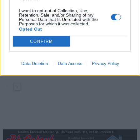
Policie připomíná: Auto není trezor
I want to opt-out of Collection, Use,
Krimi
Retention, Sale, and/or Sharing of my
Personal Data that Is Unrelated with the
Purposes for which it was collected.
Každý sedmý řidič měl problém. Policie
Opted Out
při víkendové akci na Příbramsku odhalila
30 přestupků
CONFIRM
Krimi
Čtvrtina řidičů při kontrole na Příbramsku
neobstála. Policie o prázdninách zpřísní
Data Deletion
Data Access
Privacy Policy
dohled na silnicích
Krimi