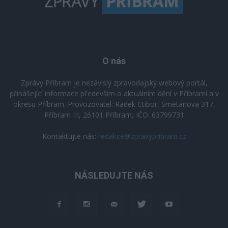
O nás
Zprávy Příbram je nezávislý zpravodajský webový portál,
přinášející informace především o aktuálním dění v Příbrami a v
okresu Příbram. Provozovatel: Radek Ctibor, Smetanova 317,
Příbram III, 26101 Příbram, IČO: 63799731
Kontaktujte nás:
redakce@zpravypribram.cz
NÁSLEDUJTE NÁS