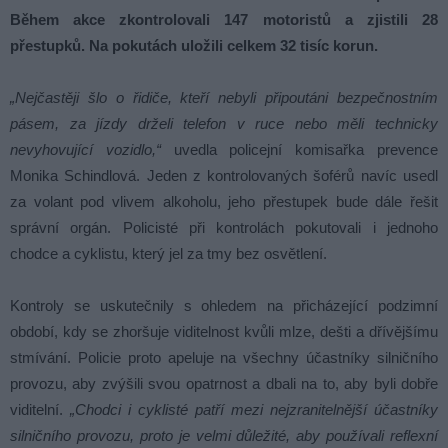
Během akce zkontrolovali 147 motoristů a zjistili 28
přestupků. Na pokutách uložili celkem 32 tisíc korun.
„Nejčastěji šlo o řidiče, kteří nebyli připoutáni bezpečnostním
pásem, za jízdy drželi telefon v ruce nebo měli technicky
nevyhovující vozidlo,“
uvedla policejní komisařka prevence
Monika Schindlová. Jeden z kontrolovaných šoférů navíc usedl
za volant pod vlivem alkoholu, jeho přestupek bude dále řešit
správní orgán. Policisté při kontrolách pokutovali i jednoho
chodce a cyklistu, který jel za tmy bez osvětlení.
Kontroly se uskutečnily s ohledem na přicházející podzimní
období, kdy se zhoršuje viditelnost kvůli mlze, dešti a dřívějšímu
stmívání. Policie proto apeluje na všechny účastníky silničního
provozu, aby zvýšili svou opatrnost a dbali na to, aby byli dobře
viditelní.
„Chodci i cyklisté patří mezi nejzranitelnější účastníky
silničního provozu, proto je velmi důležité, aby používali reflexní