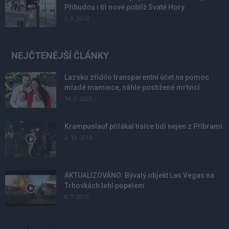
Přibudou i tři nové poblíž Svaté Hory
3. 8. 2026
NEJČTENĚJŠÍ ČLÁNKY
Lazsko zřídilo transparentní účet na pomoc
mladé mamince, náhle postižené mrtvicí
14. 2. 2023
Krampuslauf přilákal tisíce lidí nejen z Příbrami
2. 12. 2016
AKTUALIZOVÁNO: Bývalý objekt Las Vegas na
Trhovkách lehl popelem
8. 7. 2023