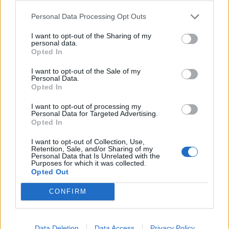
Většina koupališť na Příbramsku nabízí
Personal Data Processing Opt Outs
výborné podmínky. Horší voda je jen na
Živohošti
I want to opt-out of the Sharing of my
Zpravodajství
personal data.
Opted In
Příbram modernizuje parkovací automaty.
I want to opt-out of the Sale of my
Přibudou i tři nové poblíž Svaté Hory
Personal Data.
Opted In
Zpravodajství
I want to opt-out of processing my
Středočeský kraj upravil pravidla soutěže.
Personal Data for Targeted Advertising.
Obce nově získají body i za předcházení
Opted In
vzniku odpadu
Zpravodajství
I want to opt-out of Collection, Use,
Retention, Sale, and/or Sharing of my
Personal Data that Is Unrelated with the
Purposes for which it was collected.
Opted Out
CONFIRM
Data Deletion
Data Access
Privacy Policy