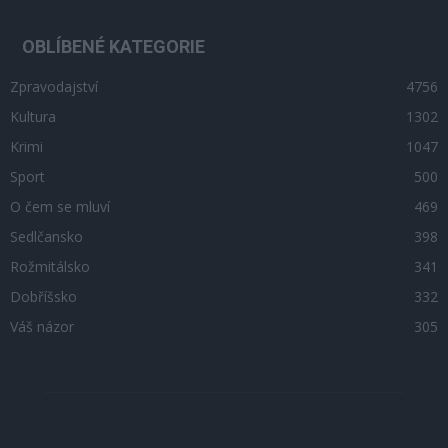
OBLÍBENÉ KATEGORIE
Zpravodajství
4756
Kultura
1302
Krimi
1047
Sport
500
O čem se mluví
469
Sedlčansko
398
Rožmitálsko
341
Dobříšsko
332
Váš názor
305