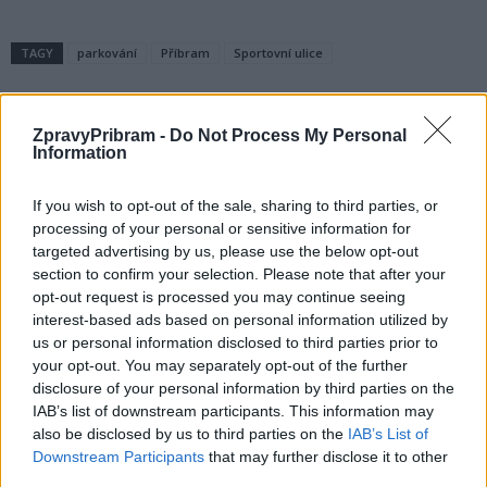
TAGY
parkování
Příbram
Sportovní ulice
ZpravyPribram -
Do Not Process My Personal
Information
If you wish to opt-out of the sale, sharing to third parties, or
processing of your personal or sensitive information for
targeted advertising by us, please use the below opt-out
section to confirm your selection. Please note that after your
Předchozí článek
Následující článek
opt-out request is processed you may continue seeing
Ve vnitrobloku Cíl začaly práce,
Zastupitelstvo zítra zasedne,
interest-based ads based on personal information utilized by
fontána bude deponována
radnice žádá veřejnost, aby ho
us or personal information disclosed to third parties prior to
sledovala on-line
your opt-out. You may separately opt-out of the further
disclosure of your personal information by third parties on the
IAB’s list of downstream participants. This information may
SOUVISEJÍCÍ ČLÁNKY
also be disclosed by us to third parties on the
IAB’s List of
Downstream Participants
that may further disclose it to other
VÍCE OD AUTORA
third parties.