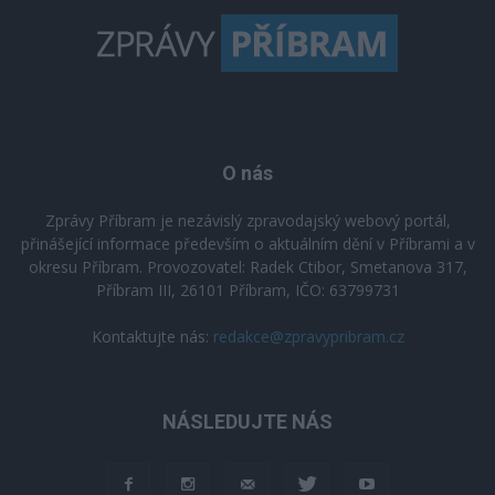
O nás
Zprávy Příbram je nezávislý zpravodajský webový portál,
přinášející informace především o aktuálním dění v Příbrami a v
okresu Příbram. Provozovatel: Radek Ctibor, Smetanova 317,
Příbram III, 26101 Příbram, IČO: 63799731
Kontaktujte nás:
redakce@zpravypribram.cz
NÁSLEDUJTE NÁS