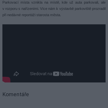
Parkovací místa vznikla na místě, kde už auta parkovali, ale
v rozporu s nařízeními. Více nám k výstavbě parkoviště prozradil
při nedávné reportáži starosta města.
Komentáře