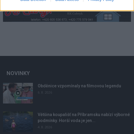
NOVINKY
Obděnice vzpomínaly na filmovou legendu
6. 8. 2026
Většina koupališť na Příbramsku nabízí výborné
podmínky. Horší voda je jen...
4. 8. 2026