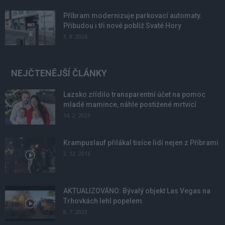
Příbram modernizuje parkovací automaty.
Přibudou i tři nové poblíž Svaté Hory
3. 8. 2026
NEJČTENĚJŠÍ ČLÁNKY
Lazsko zřídilo transparentní účet na pomoc
mladé mamince, náhle postižené mrtvicí
14. 2. 2023
Krampuslauf přilákal tisíce lidí nejen z Příbrami
2. 12. 2016
AKTUALIZOVÁNO: Bývalý objekt Las Vegas na
Trhovkách lehl popelem
8. 7. 2023