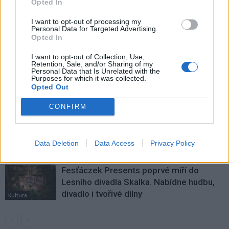
Opted In
I want to opt-out of processing my
Personal Data for Targeted Advertising.
SOUVISEJÍCÍ ČLÁNKY
Opted In
VÍCE OD AUTORA
I want to opt-out of Collection, Use,
Retention, Sale, and/or Sharing of my
Personal Data that Is Unrelated with the
Dnes se v Příbrami otevře výstava
Purposes for which it was collected.
Rovnováha života. Vernisáž nabídne
Opted Out
i hudební a básnický program
Kultura
CONFIRM
Festival hudby na zámku Dobříš sází na
jedinečnou atmosféru. Klasiku propojí
Data Deletion
Data Access
Privacy Policy
s dalšími žánry i rodinným programem
Dobříšsko
Fesťáczek Presents poprvé míří do
Lesního divadla Skalka. Nabídne hudbu,
divadlo i tvořivé dílny
Kultura