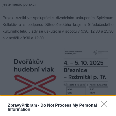
ještě měsíc po akci.
Projekt vznikl ve spolupráci s divadelním uskupením Spielraum
Kollektiv a s podporou Středočeského kraje a Středočeského
kulturního léta. Jízdy se uskuteční v sobotu v 9:30, 12:30 a 15:30
a v neděli v 9:30 a 12:30.
ZpravyPribram -
Do Not Process My Personal
Information