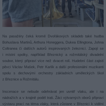
Na pasažéry čeká kromě Dvořákových skladeb také hudba
Bohuslava Martinů, Arthura Honeggera, Dukea Ellingtona, Johna
Coltranea či dalších autorů inspirovaných železnicí. Zapojí se
i místní spolky, například Březnický a rožmitálský divadelní
soubor, který připraví více než dvacet rolí. Hudební část zajistí
pěvci Václav Mašek, Petr Karlík a další profesionální muzikanti
spolu s dechovými orchestry základních uměleckých škol
z Březnice a Rožmitálu.
Inscenace se nebude odehrávat jen uvnitř vlaku, ale i na
nádražích a v krajině podél trati. Žáci výtvarných oborů připraví
výstavu prací na téma vlaky, která zůstane v Březnici k vidění