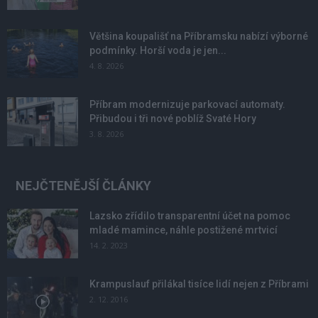
Většina koupališť na Příbramsku nabízí výborné
podmínky. Horší voda je jen...
4. 8. 2026
Příbram modernizuje parkovací automaty.
Přibudou i tři nové poblíž Svaté Hory
3. 8. 2026
NEJČTENĚJŠÍ ČLÁNKY
Lazsko zřídilo transparentní účet na pomoc
mladé mamince, náhle postižené mrtvicí
14. 2. 2023
Krampuslauf přilákal tisíce lidí nejen z Příbrami
2. 12. 2016