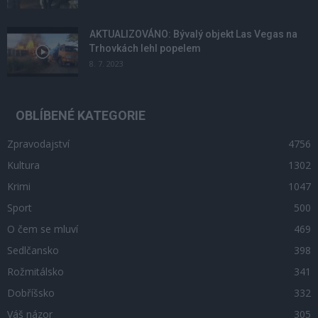
AKTUALIZOVÁNO: Bývalý objekt Las Vegas na
Trhovkách lehl popelem
8. 7. 2023
OBLÍBENÉ KATEGORIE
Zpravodajství
4756
Kultura
1302
Krimi
1047
Sport
500
O čem se mluví
469
Sedlčansko
398
Rožmitálsko
341
Dobříšsko
332
Váš názor
305