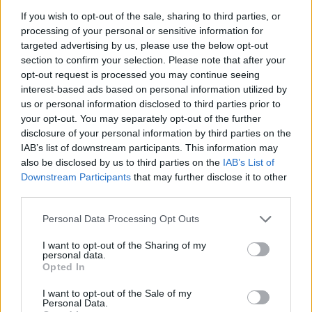
Komentáře
If you wish to opt-out of the sale, sharing to third parties, or
processing of your personal or sensitive information for
targeted advertising by us, please use the below opt-out
section to confirm your selection. Please note that after your
opt-out request is processed you may continue seeing
TAGY
Antonín Dvořák
Březnice
hudba
interest-based ads based on personal information utilized by
Památník Antonína Dvořáka
Příbramsko
Rožmitál pod Třemšínem
us or personal information disclosed to third parties prior to
vlak
Vojtěch Poláček
your opt-out. You may separately opt-out of the further
disclosure of your personal information by third parties on the
IAB’s list of downstream participants. This information may
also be disclosed by us to third parties on the
IAB’s List of
Downstream Participants
that may further disclose it to other
third parties.
Personal Data Processing Opt Outs
I want to opt-out of the Sharing of my
personal data.
Předchozí článek
Následující článek
Opted In
Spor o prodej městské budovy:
Říjen patří kyberbezpečnosti.
Rekonstrukce, nebo prodej
Policie varuje před novými triky
I want to opt-out of the Sale of my
Personal Data.
investorovi?
podvodníků