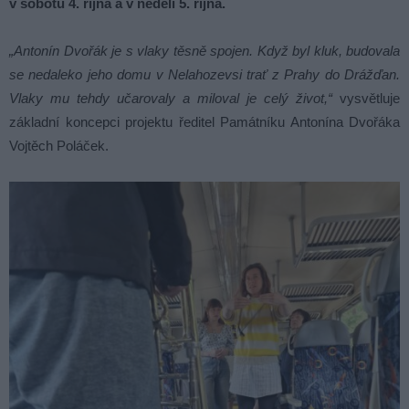
v sobotu 4. října a v neděli 5. října.
„Antonín Dvořák je s vlaky těsně spojen. Když byl kluk, budovala
se nedaleko jeho domu v Nelahozevsi trať z Prahy do Drážďan.
Vlaky mu tehdy učarovaly a miloval je celý život,“
vysvětluje
základní koncepci projektu ředitel Památníku Antonína Dvořáka
Vojtěch Poláček.