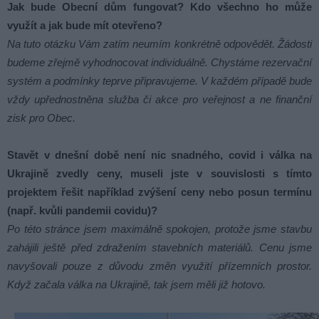
Jak bude Obecní dům fungovat? Kdo všechno ho může
využít a jak bude mít otevřeno?
Na tuto otázku Vám zatím neumím konkrétně odpovědět. Žádosti
budeme zřejmě vyhodnocovat individuálně. Chystáme rezervační
systém a podmínky teprve připravujeme. V každém případě bude
vždy upřednostněna služba či akce pro veřejnost a ne finanční
zisk pro Obec.
Stavět v dnešní době není nic snadného, covid i válka na
Ukrajině zvedly ceny, museli jste v souvislosti s tímto
projektem řešit například zvýšení ceny nebo posun termínu
(např. kvůli pandemii covidu)?
Po této stránce jsem maximálně spokojen, protože jsme stavbu
zahájili ještě před zdražením stavebních materiálů. Cenu jsme
navyšovali pouze z důvodu změn využití přízemních prostor.
Když začala válka na Ukrajině, tak jsem měli již hotovo.