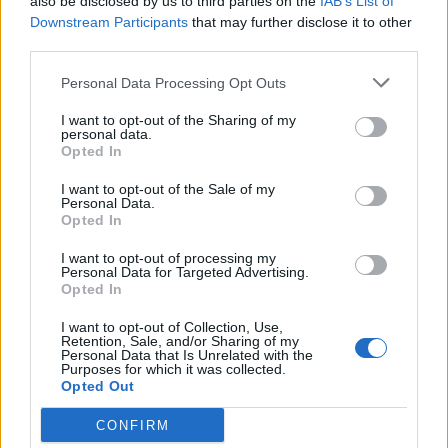
also be disclosed by us to third parties on the
IAB’s List of
i příbramský starosta Mgr. Jan Konvalinka, který při zahájení
Downstream Participants
that may further disclose it to other
third parties.
pochválil podobu a funkčnost našeho domu. První akcí bude
25. dubna Zasedání zastupitelstva a hned druhý den Závěrečný
Personal Data Processing Opt Outs
kontrolní den k největší akci v historii obce za 77 milionů korun
I want to opt-out of the Sharing of my
Sanaci bývalé deponie toxického odpadu po STS Příbram. Je
personal data.
také již domluvena Valná hromada Svazku pro vodovody
Opted In
a kanalizace Příbram a Valná hromada DSO ORP Příbram.
I want to opt-out of the Sale of my
Personal Data.
Opted In
I want to opt-out of processing my
Personal Data for Targeted Advertising.
Opted In
I want to opt-out of Collection, Use,
Retention, Sale, and/or Sharing of my
Personal Data that Is Unrelated with the
Purposes for which it was collected.
Opted Out
CONFIRM