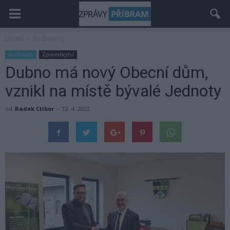
Domů
Rozhovory
Rozhovory
Zpravodajství
Dubno má nový Obecní dům,
vznikl na místě bývalé Jednoty
od
Radek Ctibor
-
12. 4. 2022