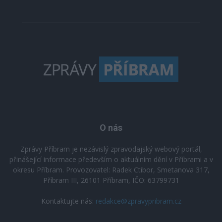
O nás
Zprávy Příbram je nezávislý zpravodajský webový portál,
přinášející informace především o aktuálním dění v Příbrami a v
okresu Příbram. Provozovatel: Radek Ctibor, Smetanova 317,
Příbram III, 26101 Příbram, IČO: 63799731
Kontaktujte nás:
redakce@zpravypribram.cz