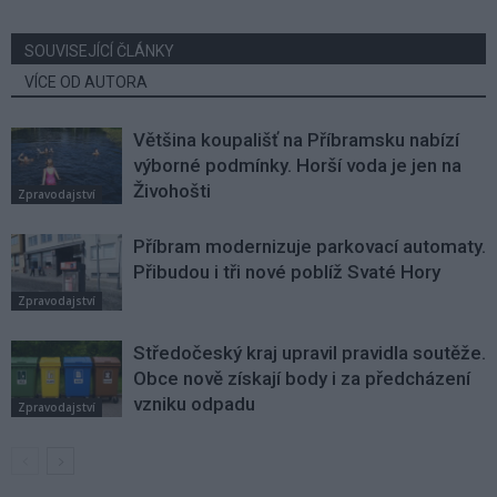
SOUVISEJÍCÍ ČLÁNKY
VÍCE OD AUTORA
Většina koupališť na Příbramsku nabízí
výborné podmínky. Horší voda je jen na
Živohošti
Zpravodajství
Příbram modernizuje parkovací automaty.
Přibudou i tři nové poblíž Svaté Hory
Zpravodajství
Středočeský kraj upravil pravidla soutěže.
Obce nově získají body i za předcházení
vzniku odpadu
Zpravodajství