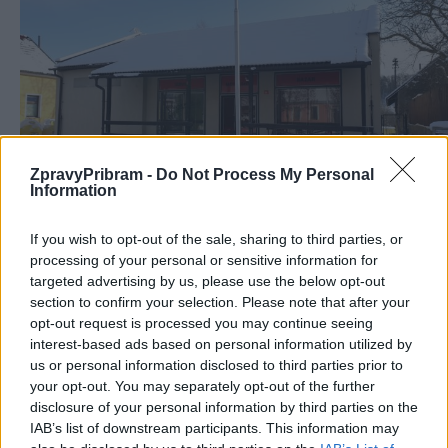
ZpravyPribram -
Do Not Process My Personal
Information
Původní prodejna Jednoty v Dubně.
If you wish to opt-out of the sale, sharing to third parties, or
processing of your personal or sensitive information for
Na jakou částku vybudování Obecního domu vyšlo?
targeted advertising by us, please use the below opt-out
Cena včetně vybavení vyšla na 9 milionů korun a celé náklady
section to confirm your selection. Please note that after your
byly hrazeny z naspořených finančních prostředků obce.
opt-out request is processed you may continue seeing
interest-based ads based on personal information utilized by
Slavnostní otevření je za Vámi, jakou první oficiální akci
us or personal information disclosed to third parties prior to
your opt-out. You may separately opt-out of the further
Obecní dům bude hostit v nejbližší době?
disclosure of your personal information by third parties on the
Ano, slavnostní otevření proběhlo v pátek za vysoké účasti
IAB’s list of downstream participants. This information may
občanů obce a několika pozvaných hostů. Jedním z nich byl