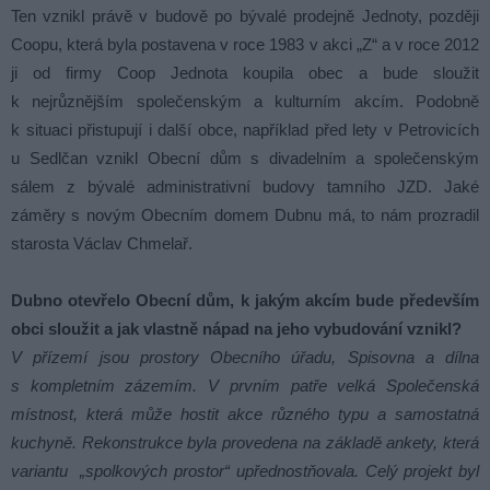
Ten vznikl právě v budově po bývalé prodejně Jednoty, později
Coopu, která byla postavena v roce 1983 v akci „Z“ a v roce 2012
ji od firmy Coop Jednota koupila obec a bude sloužit
k nejrůznějším společenským a kulturním akcím. Podobně
k situaci přistupují i další obce, například před lety v Petrovicích
u Sedlčan vznikl Obecní dům s divadelním a společenským
sálem z bývalé administrativní budovy tamního JZD. Jaké
záměry s novým Obecním domem Dubnu má, to nám prozradil
starosta Václav Chmelař.
Dubno otevřelo Obecní dům, k jakým akcím bude především
obci sloužit a jak vlastně nápad na jeho vybudování vznikl?
V přízemí jsou prostory Obecního úřadu, Spisovna a dílna
s kompletním zázemím. V prvním patře velká Společenská
místnost, která může hostit akce různého typu a samostatná
kuchyně. Rekonstrukce byla provedena na základě ankety, která
variantu „spolkových prostor“ upřednostňovala. Celý projekt byl