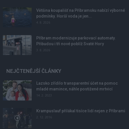
Většina koupališť na Příbramsku nabízí výborné
podmínky. Horší voda je jen...
4. 8. 2026
Příbram modernizuje parkovací automaty.
Přibudou i tři nové poblíž Svaté Hory
3. 8. 2026
NEJČTENĚJŠÍ ČLÁNKY
Lazsko zřídilo transparentní účet na pomoc
mladé mamince, náhle postižené mrtvicí
14. 2. 2023
Krampuslauf přilákal tisíce lidí nejen z Příbrami
2. 12. 2016