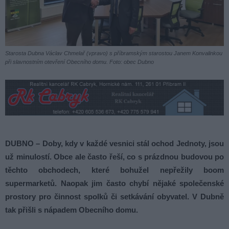
Starosta Dubna Václav Chmelař (vpravo) s příbramským starostou Janem Konvalinkou
při slavnostním otevření Obecního domu. Foto: obec Dubno
DUBNO – Doby, kdy v každé vesnici stál ochod Jednoty, jsou
už minulostí. Obce ale často řeší, co s prázdnou budovou po
těchto obchodech, které bohužel nepřežily boom
supermarketů. Naopak jim často chybí nějaké společenské
prostory pro činnost spolků či setkávání obyvatel. V Dubně
tak přišli s nápadem Obecního domu.