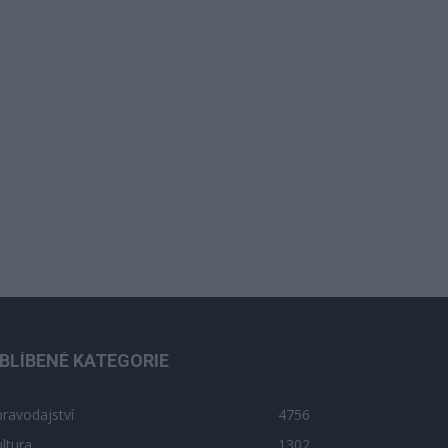
BLÍBENÉ KATEGORIE
ravodajství
4756
ltura
1302