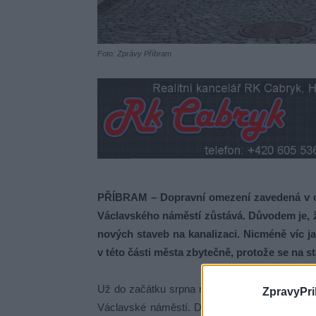
Foto: Zprávy Příbram
PŘÍBRAM – Dopravní omezení zavedená v ok
Václavského náměstí zůstává. Důvodem je, 
nových staveb na kanalizaci. Nicméně víc j
v této části města zbytečně, protože se na s
Už do začátku srpna není možné projet z Horn
ZpravyPri
Václavské náměstí. Důvodem je dopravní omez