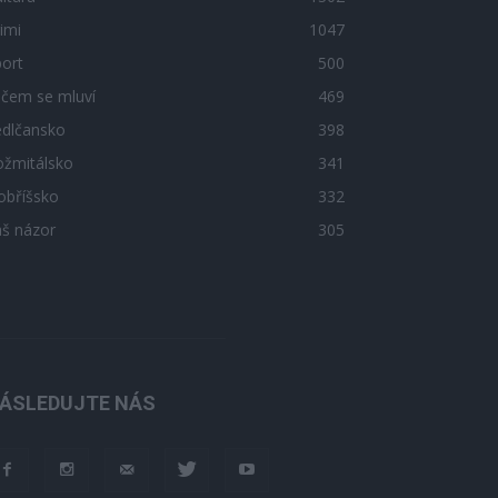
imi
1047
ort
500
 čem se mluví
469
edlčansko
398
ožmitálsko
341
obříšsko
332
áš názor
305
ÁSLEDUJTE NÁS