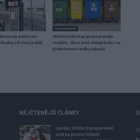
í
Zpravodajství
dernizuje parkovací
Středočeský kraj upravil pravidla
ibudou i tři nové poblíž
soutěže. Obce nově získají body i za
předcházení vzniku odpadu
NEJČTENĚJŠÍ ČLÁNKY
O
Lazsko zřídilo transparentní
Zp
účet na pomoc mladé
Ku