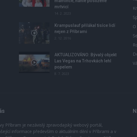
mamince, náhle postižené
mrtvicí
Kr
14. 2. 2023
Sp
Krampuslauf přilákal tisíce lidí
O
nejen z Příbrami
S
2. 12. 2016
R
D
u
AKTUALIZOVÁNO: Bývalý objekt
Las Vegas na Trhovkách lehl
V
popelem
8. 7. 2023
ás
N
vy Příbram je nezávislý zpravodajský webový portál,
ášející informace především o aktuálním dění v Příbrami a v