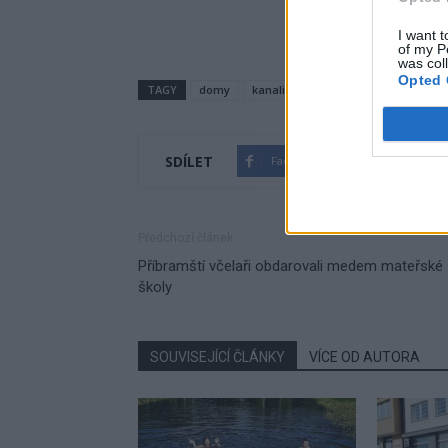
I want t
of my P
was col
Opted 
TAGY
domy
kanalizace. Václavské náměstí
M
SDÍLET
Facebook
Twitter
Předchozí článek
Příbramští včelaři obdarovali medem mateřské
školy
SOUVISEJÍCÍ ČLÁNKY
VÍCE OD AUTORA