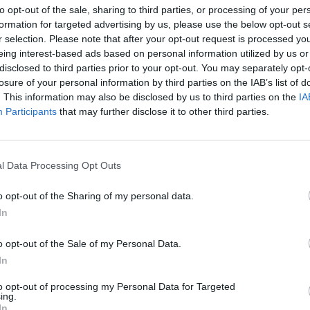
aly tři původní domy a pak utichl. Zhruba dva měsíce se na
to opt-out of the sale, sharing to third parties, or processing of your per
formation for targeted advertising by us, please use the below opt-out s
zely. Nicméně omezení zůstalo a tak se ho lidé, především
r selection. Please note that after your opt-out request is processed y
eing interest-based ads based on personal information utilized by us or
disclosed to third parties prior to your opt-out. You may separately opt-
lo dopravní omezení zrušeno, když stavba stojí?
„Dopravní
losure of your personal information by third parties on the IAB’s list of
. This information may also be disclosed by us to third parties on the
IA
 že v místě probíhal archeologický a geologický průzkum
Participants
that may further disclose it to other third parties.
ojení a opravy kanalizace v oblasti Václavského náměstí,“
l Data Processing Opt Outs
 okolí, zřejmě archeologický průzkum probíhal někdy velmi
ě se opravdu víc jak dva měsíce nic neděje.
o opt-out of the Sharing of my personal data.
In
nalizaci, musí řidiči i lidé bydlící v této části města dál
části Václavského náměstí, tak z obousměrný provoz ve
o opt-out of the Sale of my Personal Data.
In
to opt-out of processing my Personal Data for Targeted
ing.
In