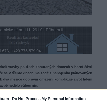
olí stavby po třech zbouraných domech v horní části
že se v těchto dnech má začít s napojením plánovaných
ak dva měsíce dopravní omezení komplikuje život lidem
tavbě nedělo vůbec nic.
ického náměstí či Mariánského údolí do Dlouhé ulice a na
bram -
Do Not Process My Personal Information
ení kvůli stavbě v horní části náměstí. Ovšem stavební