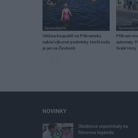
Zpravodajství
Zpravodajstv
Většina koupališť na Příbramsku
Příbram mo
nabízí výborné podmínky. Horší voda
automaty. Př
je jen na Živohošti
Svaté Hory
NOVINKY
Obděnice vzpomínaly na
filmovou legendu