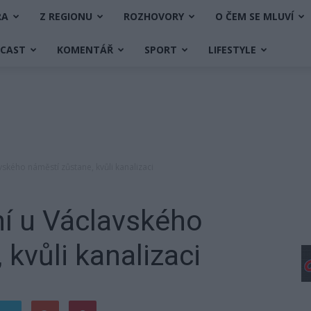
RA
Z REGIONU
ROZHOVORY
O ČEM SE MLUVÍ
DCAST
KOMENTÁŘ
SPORT
LIFESTYLE
ského náměstí zůstane, kvůli kanalizaci
í u Václavského
kvůli kanalizaci