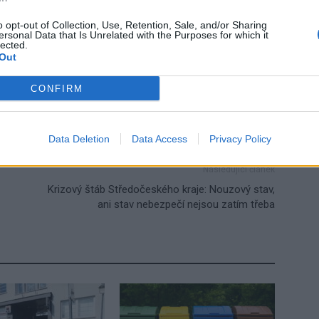
o opt-out of Collection, Use, Retention, Sale, and/or Sharing
ersonal Data that Is Unrelated with the Purposes for which it
lected.
Out
ariánské údolí
Pražská ulice
stavba
zbrourání
CONFIRM
Data Deletion
Data Access
Privacy Policy
Následující článek
Krizový štáb Středočeského kraje: Nouzový stav,
ani stav nebezpečí nejsou zatím třeba