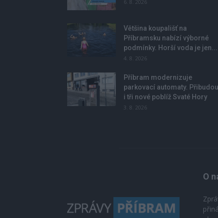
6. 8. 2026
Většina koupališť na
Příbramsku nabízí výborné
podmínky. Horší voda je jen...
4. 8. 2026
Příbram modernizuje
parkovací automaty. Přibudo
i tři nové poblíž Svaté Hory
3. 8. 2026
O n
Zprá
přin