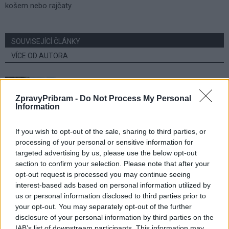
košem nebo rajčaty
SOUVISEJÍCÍ ČLÁNKY
VÍCE OD AUTORA
Nález munice může skončit tragicky.
Policie radí, jak správně postupovat
ZpravyPribram -
Do Not Process My Personal
Information
Zpravodajství
Hygienici kontrolují dětské tábory. Více
If you wish to opt-out of the sale, sharing to third parties, or
processing of your personal or sensitive information for
než polovina odebraných vzorků vody
targeted advertising by us, please use the below opt-out
nevyhověla
Zpravodajství
section to confirm your selection. Please note that after your
opt-out request is processed you may continue seeing
Svatá Hora rozšířila počet bohoslužeb.
interest-based ads based on personal information utilized by
Připomíná také ničivý požár z roku 1978
us or personal information disclosed to third parties prior to
Zpravodajství
your opt-out. You may separately opt-out of the further
disclosure of your personal information by third parties on the
IAB’s list of downstream participants. This information may