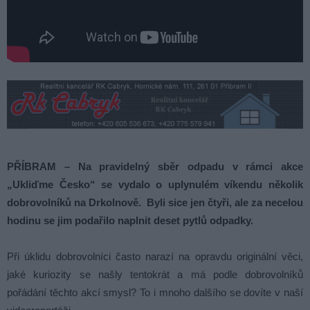
PŘÍBRAM – Na pravidelný sběr odpadu v rámci akce
„Ukliďme Česko“ se vydalo o uplynulém víkendu několik
dobrovolníků na Drkolnově. Byli sice jen čtyři, ale za necelou
hodinu se jim podařilo naplnit deset pytlů odpadky.
Při úklidu dobrovolníci často narazí na opravdu originální věci,
jaké kuriozity se našly tentokrát a má podle dobrovolníků
pořádání těchto akcí smysl? To i mnoho dalšího se dovíte v naší