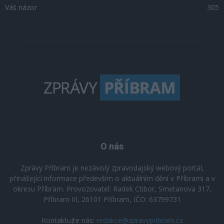
Váš názor
305
O nás
Zprávy Příbram je nezávislý zpravodajský webový portál,
přinášející informace především o aktuálním dění v Příbrami a v
okresu Příbram. Provozovatel: Radek Ctibor, Smetanova 317,
Příbram III, 26101 Příbram, IČO: 63799731
Kontaktujte nás:
redakce@zpravypribram.cz