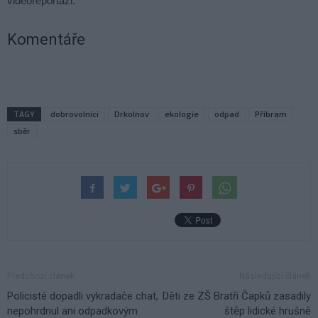
videoreportáži.
Komentáře
TAGY
dobrovolníci
Drkolnov
ekologie
odpad
Příbram
sběr
Předchozí článek
Následující článek
Policisté dopadli vykradače chat,
Děti ze ZŠ Bratří Čapků zasadily
nepohrdnul ani odpadkovým
štěp lidické hrušně