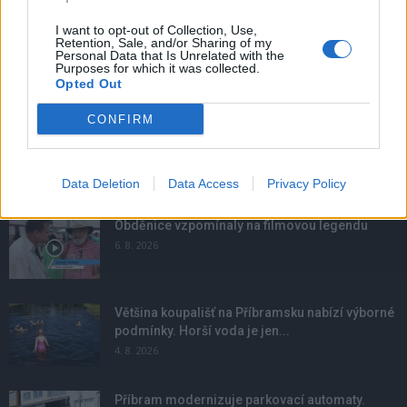
I want to opt-out of Collection, Use,
Retention, Sale, and/or Sharing of my
Personal Data that Is Unrelated with the
Purposes for which it was collected.
Opted Out
CONFIRM
Data Deletion
Data Access
Privacy Policy
NOVINKY
Obděnice vzpomínaly na filmovou legendu
6. 8. 2026
Většina koupališť na Příbramsku nabízí výborné
podmínky. Horší voda je jen...
4. 8. 2026
Příbram modernizuje parkovací automaty.