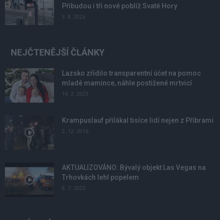
Přibudou i tři nové poblíž Svaté Hory
3. 8. 2026
NEJČTENĚJŠÍ ČLÁNKY
Lazsko zřídilo transparentní účet na pomoc
mladé mamince, náhle postižené mrtvicí
14. 2. 2023
Krampuslauf přilákal tisíce lidí nejen z Příbrami
2. 12. 2016
AKTUALIZOVÁNO: Bývalý objekt Las Vegas na
Trhovkách lehl popelem
8. 7. 2023