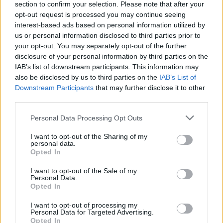
Policie připomíná: Auto není trezor
section to confirm your selection. Please note that after your
opt-out request is processed you may continue seeing
Krimi
interest-based ads based on personal information utilized by
us or personal information disclosed to third parties prior to
Každý sedmý řidič měl problém. Policie
your opt-out. You may separately opt-out of the further
při víkendové akci na Příbramsku odhalila
disclosure of your personal information by third parties on the
30 přestupků
Krimi
IAB’s list of downstream participants. This information may
also be disclosed by us to third parties on the
IAB’s List of
Downstream Participants
that may further disclose it to other
Čtvrtina řidičů při kontrole na Příbramsku
third parties.
neobstála. Policie o prázdninách zpřísní
dohled na silnicích
Krimi
Personal Data Processing Opt Outs
I want to opt-out of the Sharing of my
personal data.
Opted In
I want to opt-out of the Sale of my
Personal Data.
Opted In
I want to opt-out of processing my
Personal Data for Targeted Advertising.
Opted In