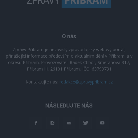
O nás
Zprávy Příbram je nezávislý zpravodajský webový portál,
přinášející informace především o aktuálním dění v Příbrami a v
okresu Příbram. Provozovatel: Radek Ctibor, Smetanova 317,
Příbram III, 26101 Příbram, IČO: 63799731
Kontaktujte nás:
redakce@zpravypribram.cz
NÁSLEDUJTE NÁS