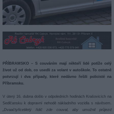
PŘÍBRAMSKO – S couváním mají někteří lidé potíže celý
život už od dob, co usedli za volant v autoškole. To ostatně
potvrzují i dva případy, které nedávno řešili policisté na
Příbramsku.
V úterý 16. dubna došlo v odpoledních hodinách Krašovicích na
Sedlčansku k dopravní nehodě nákladního vozidla s návěsem.
„Dvaačtyřicetiletý řidič zde couval, aby umožnil průjezd