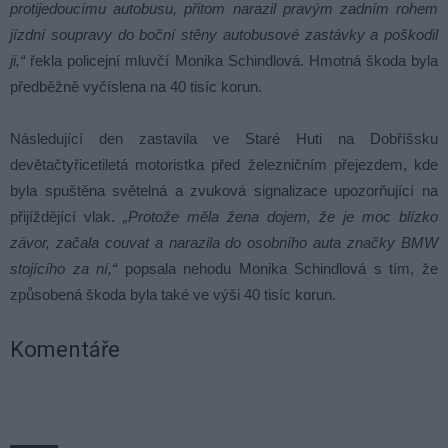
protijedoucímu autobusu, přitom narazil pravým zadním rohem
jízdní soupravy do boční stěny autobusové zastávky a poškodil
ji,“
řekla policejní mluvčí Monika Schindlová. Hmotná škoda byla
předběžně vyčíslena na 40 tisíc korun.
Následující den zastavila ve Staré Huti na Dobříšsku
devětačtyřicetiletá motoristka před železničním přejezdem, kde
byla spuštěna světelná a zvuková signalizace upozorňující na
přijíždějící vlak.
„Protože měla žena dojem, že je moc blízko
závor, začala couvat a narazila do osobního auta značky BMW
stojícího za ní,“
popsala nehodu Monika Schindlová s tím, že
způsobená škoda byla také ve výši 40 tisíc korun.
Komentáře