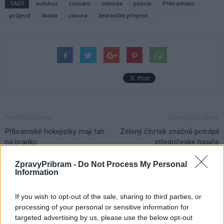
TAGY
autobus
couvání
nehoda
policie
Příbramsko
průjezd
škoda
závora
železniční přejezd
Předchozí článek
Následující článek
Příbramské hokejistky mají tah
Zelený čtvrtek značně potrápil
na branku
středočeské hasiče
ZpravyPribram -
Do Not Process My Personal
Information
SOUVISEJÍCÍ ČLÁNKY
VÍCE OD AUTORA
If you wish to opt-out of the sale, sharing to third parties, or
processing of your personal or sensitive information for
Vykradených aut na Příbramsku přibylo.
targeted advertising by us, please use the below opt-out