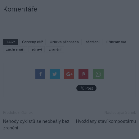
Komentáře
TAGY
Červený kříž
Orlická přehrada
ošetření
Příbramsko
záchranáři
zdraví
zranění
Předchozí článek
Následující článek
Nehody cyklistů se neobešly bez
Hvožďany staví kompostárnu
zranění