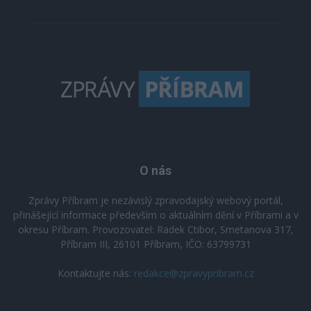
O nás
Zprávy Příbram je nezávislý zpravodajský webový portál,
přinášející informace především o aktuálním dění v Příbrami a v
okresu Příbram. Provozovatel: Radek Ctibor, Smetanova 317,
Příbram III, 26101 Příbram, IČO: 63799731
Kontaktujte nás:
redakce@zpravypribram.cz