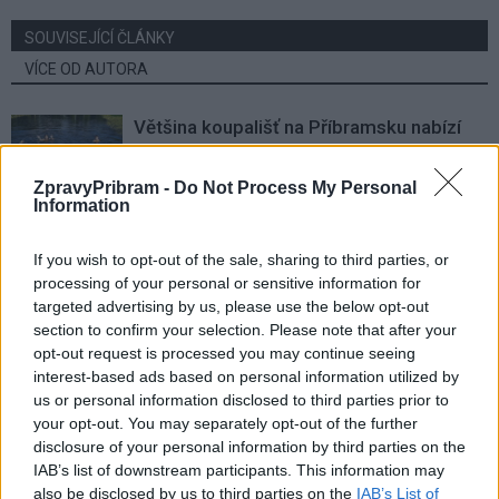
SOUVISEJÍCÍ ČLÁNKY
VÍCE OD AUTORA
Většina koupališť na Příbramsku nabízí
výborné podmínky. Horší voda je jen na
Živohošti
Zpravodajství
ZpravyPribram -
Do Not Process My Personal
Information
Příbram modernizuje parkovací automaty.
Přibudou i tři nové poblíž Svaté Hory
If you wish to opt-out of the sale, sharing to third parties, or
processing of your personal or sensitive information for
Zpravodajství
targeted advertising by us, please use the below opt-out
section to confirm your selection. Please note that after your
Středočeský kraj upravil pravidla soutěže.
opt-out request is processed you may continue seeing
Obce nově získají body i za předcházení
interest-based ads based on personal information utilized by
vzniku odpadu
Zpravodajství
us or personal information disclosed to third parties prior to
your opt-out. You may separately opt-out of the further
disclosure of your personal information by third parties on the
IAB’s list of downstream participants. This information may
also be disclosed by us to third parties on the
IAB’s List of