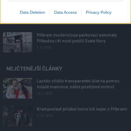
Většina koupališť na Příbramsku nabízí výborné
Data Deletion
Data Access
Privacy Policy
podmínky. Horší voda je jen...
4. 8. 2026
Příbram modernizuje parkovací automaty.
Přibudou i tři nové poblíž Svaté Hory
3. 8. 2026
NEJČTENĚJŠÍ ČLÁNKY
Lazsko zřídilo transparentní účet na pomoc
mladé mamince, náhle postižené mrtvicí
14. 2. 2023
Krampuslauf přilákal tisíce lidí nejen z Příbrami
2. 12. 2016