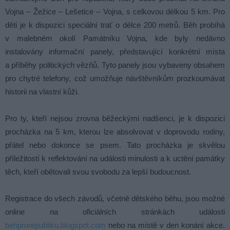
Vojna – Žežice – Lešetice – Vojna, s celkovou délkou 5 km. Pro
děti je k dispozici speciální trať o délce 200 metrů. Běh probíhá
v malebném okolí Památníku Vojna, kde byly nedávno
instalovány informační panely, představující konkrétní místa
a příběhy politických vězňů. Tyto panely jsou vybaveny obsahem
pro chytré telefony, což umožňuje návštěvníkům prozkoumávat
historii na vlastní kůži.
Pro ty, kteří nejsou zrovna běžeckými nadšenci, je k dispozici
procházka na 5 km, kterou lze absolvovat v doprovodu rodiny,
přátel nebo dokonce se psem. Tato procházka je skvělou
příležitostí k reflektování na události minulosti a k uctění památky
těch, kteří obětovali svou svobodu za lepší budoucnost.
Registrace do všech závodů, včetně dětského běhu, jsou možné
online na oficiálních stránkách události
behprorepubliku.blogspot.com
nebo na místě v den konání akce.