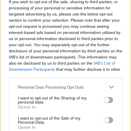
Komentáře
If you wish to opt-out of the sale, sharing to third parties, or
processing of your personal or sensitive information for
targeted advertising by us, please use the below opt-out
section to confirm your selection. Please note that after your
opt-out request is processed you may continue seeing
TAGY
běh
Lešetice
Památník Vojna
registrace
republika
interest-based ads based on personal information utilized by
us or personal information disclosed to third parties prior to
Rudolf Pernický
your opt-out. You may separately opt-out of the further
disclosure of your personal information by third parties on the
IAB’s list of downstream participants. This information may
also be disclosed by us to third parties on the
IAB’s List of
Downstream Participants
that may further disclose it to other
third parties.
Personal Data Processing Opt Outs
I want to opt-out of the Sharing of my
Předchozí článek
Následující článek
personal data.
Destinační managementy
Sauna na Novém rybníku reaguje
Opted In
podpoří kraj v roce 2024
na zpětnou vazbu návštěvníků
I want to opt-out of the Sale of my
částkou 9,6 milionů korun
a upravuje provozní dobu
Personal Data.
Opted In