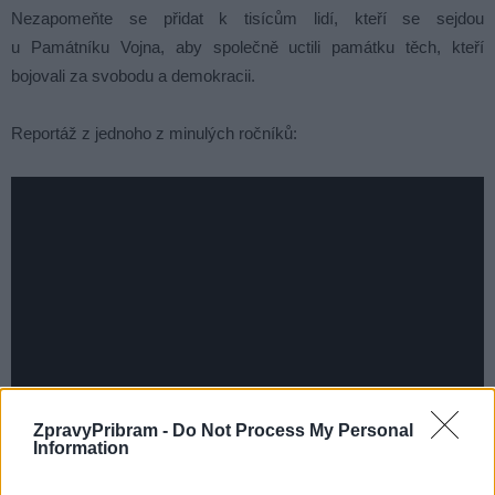
Nezapomeňte se přidat k tisícům lidí, kteří se sejdou
u Památníku Vojna, aby společně uctili památku těch, kteří
bojovali za svobodu a demokracii.
Reportáž z jednoho z minulých ročníků:
ZpravyPribram -
Do Not Process My Personal
Information