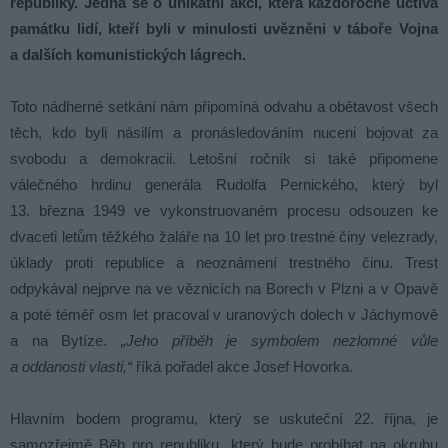
republiky. Jedná se o unikátní akci, která každoročně uctívá
památku lidí, kteří byli v minulosti uvězněni v táboře Vojna
a dalších komunistických lágrech.
Toto nádherné setkání nám připomíná odvahu a obětavost všech
těch, kdo byli násilím a pronásledováním nuceni bojovat za
svobodu a demokracii. Letošní ročník si také připomene
válečného hrdinu generála Rudolfa Pernického, který byl
13. března 1949 ve vykonstruovaném procesu odsouzen ke
dvaceti letům těžkého žaláře na 10 let pro trestné činy velezrady,
úklady proti republice a neoznámení trestného činu. Trest
odpykával nejprve na ve věznicích na Borech v Plzni a v Opavě
a poté téměř osm let pracoval v uranových dolech v Jáchymově
a na Bytíze.
„Jeho příběh je symbolem nezlomné vůle
a oddanosti vlasti,“
říká pořadel akce Josef Hovorka.
Hlavním bodem programu, který se uskuteční 22. října, je
samozřejmě Běh pro republiku, který bude probíhat na okruhu