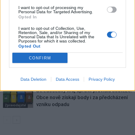
I want to opt-out of processing my
SOUVISEJÍCÍ ČLÁNKY
Personal Data for Targeted Advertising.
Opted In
VÍCE OD AUTORA
I want to opt-out of Collection, Use,
Většina koupališť na Příbramsku nabízí
Retention, Sale, and/or Sharing of my
Personal Data that Is Unrelated with the
výborné podmínky. Horší voda je jen na
Purposes for which it was collected.
Živohošti
Opted Out
Zpravodajství
CONFIRM
Příbram modernizuje parkovací automaty.
Přibudou i tři nové poblíž Svaté Hory
Zpravodajství
Data Deletion
Data Access
Privacy Policy
Středočeský kraj upravil pravidla soutěže.
Obce nově získají body i za předcházení
vzniku odpadu
Zpravodajství