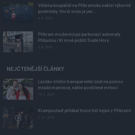
Většina koupališť na Příbramsku nabízí výborné
podmínky. Horší voda je jen...
4. 8. 2026
Příbram modernizuje parkovací automaty.
Přibudou i tři nové poblíž Svaté Hory
3. 8. 2026
NEJČTENĚJŠÍ ČLÁNKY
Lazsko zřídilo transparentní účet na pomoc
mladé mamince, náhle postižené mrtvicí
14. 2. 2023
Krampuslauf přilákal tisíce lidí nejen z Příbrami
2. 12. 2016