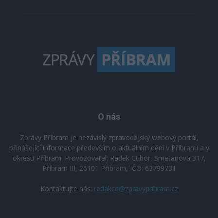
O nás
Zprávy Příbram je nezávislý zpravodajský webový portál,
přinášející informace především o aktuálním dění v Příbrami a v
okresu Příbram. Provozovatel: Radek Ctibor, Smetanova 317,
Příbram III, 26101 Příbram, IČO: 63799731
Kontaktujte nás:
redakce@zpravypribram.cz