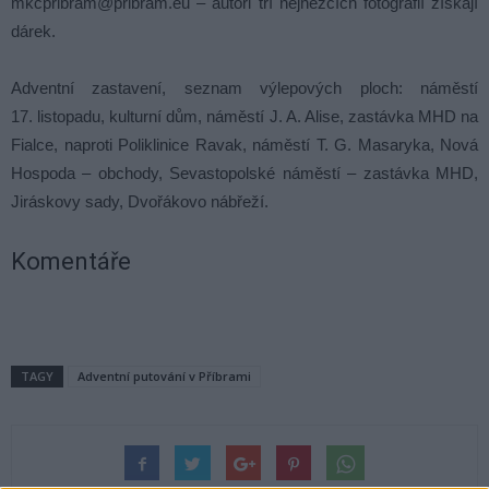
mkcpribram@pribram.eu – autoři tří nejhezčích fotografií získají
dárek.
Adventní zastavení, seznam výlepových ploch: náměstí
17. listopadu, kulturní dům, náměstí J. A. Alise, zastávka MHD na
Fialce, naproti Poliklinice Ravak, náměstí T. G. Masaryka, Nová
Hospoda – obchody, Sevastopolské náměstí – zastávka MHD,
Jiráskovy sady, Dvořákovo nábřeží.
Komentáře
TAGY
Adventní putování v Příbrami