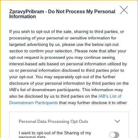
ZpravyPribram -
Do Not Process My Personal
Information
If you wish to opt-out of the sale, sharing to third parties, or
Předchozí článek
Následující článek
processing of your personal or sensitive information for
Po dubnovém propuštění
Fit senior se přesunul do on-line
targeted advertising by us, please use the below opt-out
z vězení znovu kradl – i na faře
prostředí
section to confirm your selection. Please note that after your
opt-out request is processed you may continue seeing
interest-based ads based on personal information utilized by
SOUVISEJÍCÍ ČLÁNKY
us or personal information disclosed to third parties prior to
VÍCE OD AUTORA
your opt-out. You may separately opt-out of the further
disclosure of your personal information by third parties on the
IAB’s list of downstream participants. This information may
Většina koupališť na Příbramsku nabízí
also be disclosed by us to third parties on the
IAB’s List of
výborné podmínky. Horší voda je jen na
Downstream Participants
that may further disclose it to other
Živohošti
Zpravodajství
third parties.
Personal Data Processing Opt Outs
Příbram modernizuje parkovací automaty.
Přibudou i tři nové poblíž Svaté Hory
I want to opt-out of the Sharing of my
personal data.
Zpravodajství