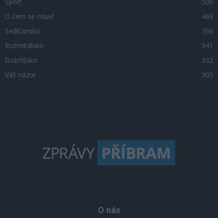
Sport
500
O čem se mluví
469
Sedlčansko
398
Rožmitálsko
341
Dobříšsko
332
Váš názor
305
O nás