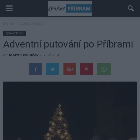
Domů
Zpravodajství
Zpravodajství
Adventní putování po Příbrami
od
Martin Poulíček
-
7. 12. 2020