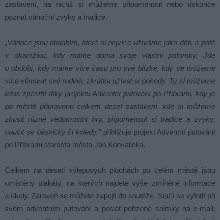
zastavení, na nichž si můžeme připomenout nebo dokonce
poznat vánoční zvyky a tradice.
„Vánoce jsou obdobím, které si nejvíce užíváme jako děti, a poté
v okamžiku, kdy máme doma svoje vlastní potomky. Jde
o období, kdy máme více času pro své blízké, kdy se můžeme
více věnovat své rodině, zkrátka užívat si pohody. Tu si můžeme
letos zpestřit díky projektu Adventní putování po Příbrami, kdy je
po městě připraveno celkem deset zastavení, kde si můžeme
zkusit různé vědomostní hry, připomenout si tradice a zvyky,
naučit se básničky či koledy,“
přibližuje projekt Adventní putování
po Příbrami starosta města Jan Konvalinka.
Celkem na deseti výlepových plochách po celém městě jsou
umístěny plakáty, na kterých najdete výše zmíněné informace
a úkoly. Zároveň se můžete zapojit do soutěže. Stačí se vyfotit při
svém adventním putování a poslat pořízené snímky na e-mail: