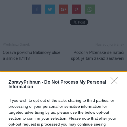
Předchozí článek
Následující článek
Oprava povrchu Balbínovy ulice
Pozor v Plzeňské se natáčí
a silnice II/118
spot, je tam zákaz zastavení
SOUVISEJÍCÍ ČLÁNKY
ZpravyPribram -
Do Not Process My Personal
VÍCE OD AUTORA
Information
If you wish to opt-out of the sale, sharing to third parties, or
Většina koupališť na Příbramsku nabízí
processing of your personal or sensitive information for
výborné podmínky. Horší voda je jen na
targeted advertising by us, please use the below opt-out
Živohošti
Zpravodajství
section to confirm your selection. Please note that after your
opt-out request is processed you may continue seeing