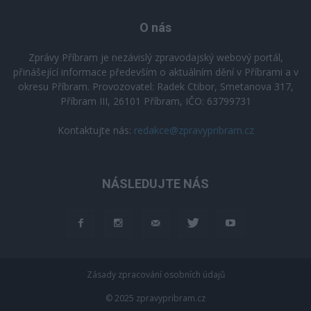
O nás
Zprávy Příbram je nezávislý zpravodajský webový portál,
přinášející informace především o aktuálním dění v Příbrami a v
okresu Příbram. Provozovatel: Radek Ctibor, Smetanova 317,
Příbram III, 26101 Příbram, IČO: 63799731
Kontaktujte nás:
redakce@zpravypribram.cz
NÁSLEDUJTE NÁS
Zásady zpracování osobních údajů
© 2025 zpravypribram.cz