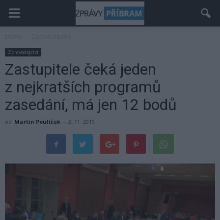
Domů
Zpravodajství
Zpravodajství
Zastupitele čeká jeden
z nejkratších programů
zasedání, má jen 12 bodů
od
Martin Poulíček
-
3. 11. 2019