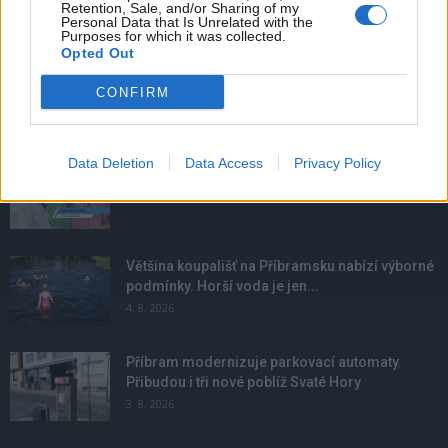
Retention, Sale, and/or Sharing of my
Personal Data that Is Unrelated with the
Purposes for which it was collected.
Opted Out
CONFIRM
NOVINKY
Data Deletion
Data Access
Privacy Policy
Obděnice vzpomínaly na filmovou legendu
6. 8. 2026
Většina koupališť na Příbramsku nabízí výborné
podmínky. Horší voda je jen...
4. 8. 2026
Příbram modernizuje parkovací automaty.
Přibudou i tři nové poblíž Svaté Hory
3. 8. 2026