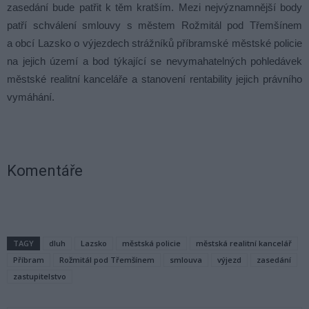
zasedání bude patřit k těm kratším. Mezi nejvýznamnější body
patří schválení smlouvy s městem Rožmitál pod Třemšínem
a obcí Lazsko o výjezdech strážníků příbramské městské policie
na jejich území a bod týkající se nevymahatelných pohledávek
městské realitní kanceláře a stanovení rentability jejich právního
vymáhání.
Komentáře
TAGY
dluh
Lazsko
městská policie
městská realitní kancelář
Příbram
Rožmitál pod Třemšínem
smlouva
výjezd
zasedání
zastupitelstvo