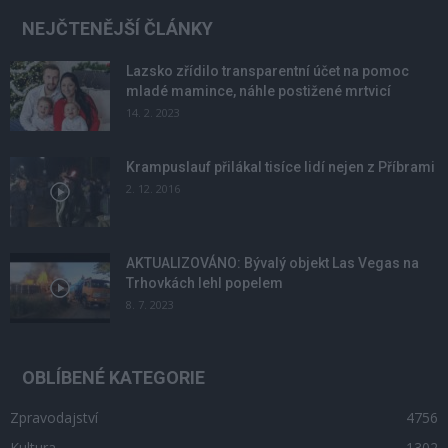
NEJČTENĚJŠÍ ČLÁNKY
Lazsko zřídilo transparentní účet na pomoc
mladé mamince, náhle postižené mrtvicí
14. 2. 2023
Krampuslauf přilákal tisíce lidí nejen z Příbrami
2. 12. 2016
AKTUALIZOVÁNO: Bývalý objekt Las Vegas na
Trhovkách lehl popelem
8. 7. 2023
OBLÍBENÉ KATEGORIE
Zpravodajství
4756
Kultura
1302