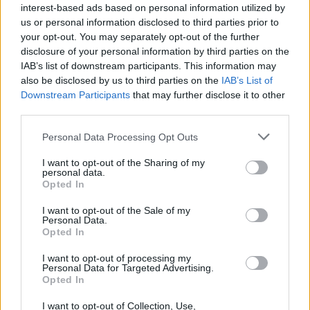
Příbram modernizuje parkovací automaty.
interest-based ads based on personal information utilized by
Přibudou i tři nové poblíž Svaté Hory
us or personal information disclosed to third parties prior to
your opt-out. You may separately opt-out of the further
Zpravodajství
disclosure of your personal information by third parties on the
IAB’s list of downstream participants. This information may
Středočeský kraj upravil pravidla soutěže.
also be disclosed by us to third parties on the
IAB’s List of
Obce nově získají body i za předcházení
Downstream Participants
that may further disclose it to other
vzniku odpadu
Zpravodajství
third parties.
Personal Data Processing Opt Outs
I want to opt-out of the Sharing of my
personal data.
Opted In
I want to opt-out of the Sale of my
Personal Data.
Opted In
I want to opt-out of processing my
Personal Data for Targeted Advertising.
Opted In
I want to opt-out of Collection, Use,