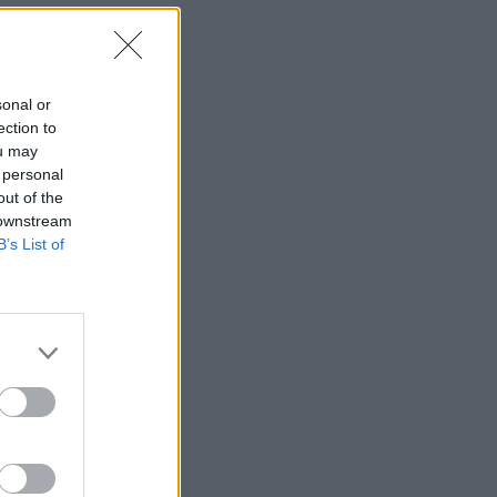
sonal or
ection to
ou may
 personal
out of the
 downstream
B’s List of