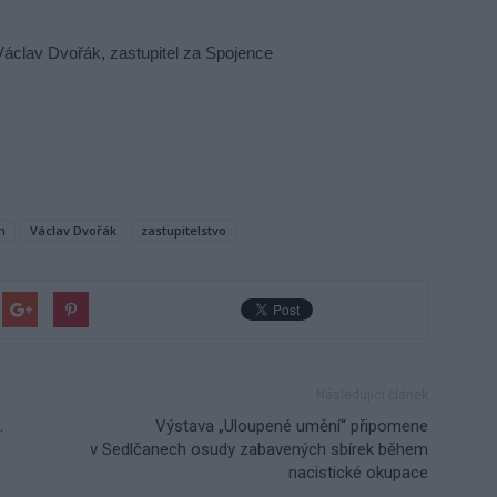
pitel za Spojence
m
Václav Dvořák
zastupitelstvo
Následující článek
.
Výstava „Uloupené umění“ připomene
v Sedlčanech osudy zabavených sbírek během
nacistické okupace