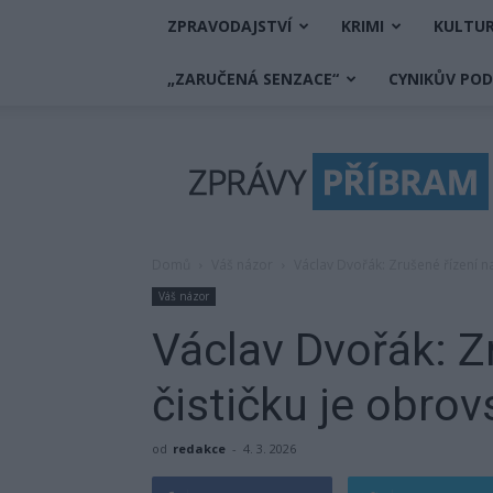
ZPRAVODAJSTVÍ
KRIMI
KULTU
„ZARUČENÁ SENZACE“
CYNIKŮV PO
Zprávy
Příbram
Domů
Váš názor
Václav Dvořák: Zrušené řízení na
Váš názor
Václav Dvořák: Z
čističku je obrov
od
redakce
-
4. 3. 2026