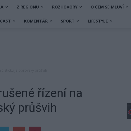
RA
Z REGIONU
ROZHOVORY
O ČEM SE MLUVÍ
DCAST
KOMENTÁŘ
SPORT
LIFESTYLE
 čističku je obrovský průšvih
rušené řízení na
ský průšvih