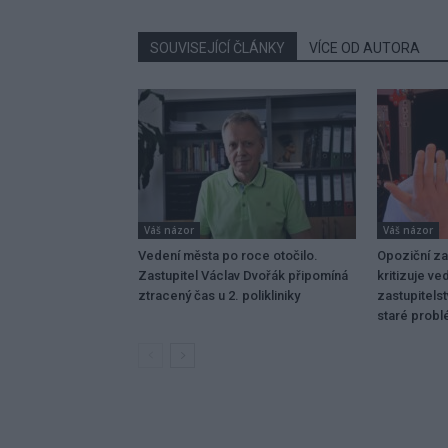
SOUVISEJÍCÍ ČLÁNKY
VÍCE OD AUTORA
Váš názor
Váš názor
Vedení města po roce otočilo.
Opoziční za
Zastupitel Václav Dvořák připomíná
kritizuje ve
ztracený čas u 2. polikliniky
zastupitelst
staré prob