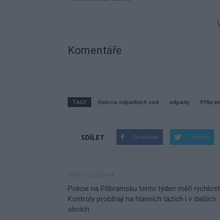
Václav Dvořák, zastu
Komentáře
TAGY
čistírna odpadních vod
odpady
Příbra
SDÍLET
Facebook
Twitter
Předchozí článek
Policie na Příbramsku tento týden měří rychlost
Kontroly probíhají na hlavních tazích i v dalších
obcích