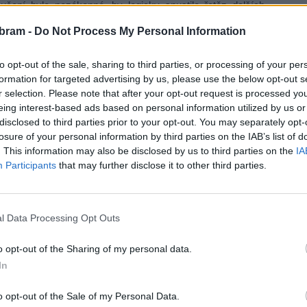
učení bylo nezákonné, by logicky spustilo řetěz dalších
é výběrové řízení se bude opakovat, město má ostudu, nové
bram -
Do Not Process My Personal Information
íběh našeho bazénu. Až na svatého Nikdy se dočkáme
tí na BH či Komenského náměstí, atletického stadionu,
to opt-out of the sale, sharing to third parties, or processing of your per
formation for targeted advertising by us, please use the below opt-out s
r selection. Please note that after your opt-out request is processed y
eing interest-based ads based on personal information utilized by us or
padového hospodářství. Ze zpracovaného podkladu, ale
disclosed to third parties prior to your opt-out. You may separately opt-
e zpoždění s úkoly, které na ni jsou v této oblasti kladeny.
losure of your personal information by third parties on the IAB’s list of
říbram vynakládá v této oblasti 3,5 x méně peněz, než
. This information may also be disclosed by us to third parties on the
IA
Participants
that may further disclose it to other third parties.
ští rok vynaložit na potřebné investice peníze, se kterými
 nepočítá (desítky mil Kč). Připomněl jsem, co jsem na ZM
ejících dokumentů vytýkal jako nedostatky. Uplynuly dva
l Data Processing Opt Outs
toho nemám). Jaká bude budoucnost? Buď se budou dále
ované starostou Konvalinkou), nebo prohlubovat zadlužení.
o opt-out of the Sharing of my personal data.
.
In
 systému barevných nádob na tříděný odpad k rodinným
o opt-out of the Sale of my Personal Data.