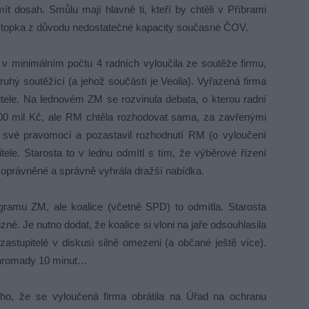
t dosah. Smůlu mají hlavně ti, kteří by chtěli v Příbrami
í stopka z důvodu nedostatečné kapacity současné ČOV.
v minimálním počtu 4 radních vyloučila ze soutěže firmu,
ruhý soutěžící (a jehož součástí je Veolia). Vyřazená firma
tele. Na lednovém ZM se rozvinula debata, o kterou radní
 700 mil Kč, ale RM chtěla rozhodovat sama, za zavřenými
l své pravomoci a pozastavil rozhodnutí RM (o vyloučení
tele. Starosta to v lednu odmítl s tím, že výběrové řízení
o oprávněné a správně vyhrála dražší nabídka.
gramu ZM, ale koalice (včetně SPD) to odmítla. Starosta
né. Je nutno dodat, že koalice si vloni na jaře odsouhlasila
zastupitelé v diskusi silně omezeni (a občané ještě více).
hromady 10 minut…
ho, že se vyloučená firma obrátila na Úřad na ochranu