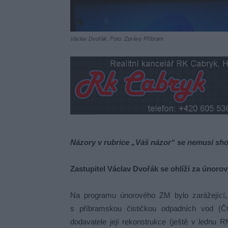
Václav Dvořák. Foto: Zprávy Příbram
Názory v rubrice „Váš názor“ se nemusí sho
Zastupitel Václav Dvořák se ohlíží za únor
Na programu únorového ZM bylo zarážející,
s příbramskou čističkou odpadních vod (Č
dodavatele její rekonstrukce (ještě v lednu R