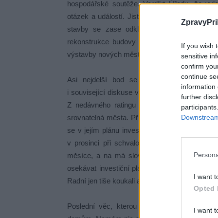
hospodářské soutěže. Verdikt Úřadu, že vylo
otázek a událostí. Jistota je nyní jedna: cel
ZpravyPri
stavby se zase odkládají. Opakuje se př
rekonstrukce budovy RD, rekonstrukce náměs
If you wish 
výstavby nových městských bytů atd.
sensitive in
confirm you
continue se
Asi nejdelší bod se věnoval strategii od
information 
i související diskuse vyplynulo, že Příbram je v
further disc
Z nedávného ratingu města vyplynulo, že P
participants
Downstream 
srovnatelná města. Příbram by měla tento a pří
se v jejím plánu investic ani rozpočtu vůbec
v prosinci při schvalování rozpočtu a souvis
Persona
měsíce, a na má slova dochází (radost z 
osekávat investiční plány (tak halasně vyhlaš
I want t
Radní jen tiše koukali a nebyli schopni reagovat
Opted 
Poslední věc, kterou zmíním, je zavádění
I want t