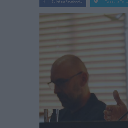
Sdílet na Facebooku
Tweet na Twit