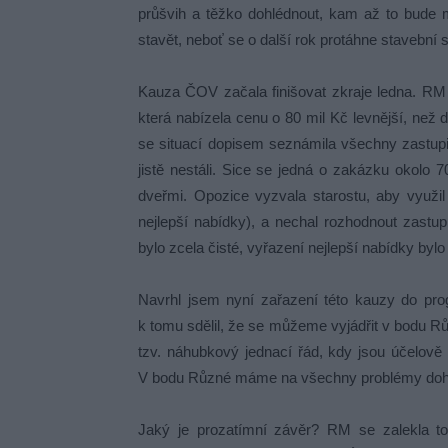
průšvih a těžko dohlédnout, kam až to bude mí
stavět, neboť se o další rok protáhne stavebn
Kauza ČOV začala finišovat zkraje ledna. RM 
která nabízela cenu o 80 mil Kč levnější, než d
se situací dopisem seznámila všechny zastupi
jistě nestáli. Sice se jedná o zakázku okolo
dveřmi. Opozice vyzvala starostu, aby využi
nejlepší nabídky), a nechal rozhodnout zastupi
bylo zcela čisté, vyřazení nejlepší nabídky byl
Navrhl jsem nyní zařazení této kauzy do pro
k tomu sdělil, že se můžeme vyjádřit v bodu Růz
tzv. náhubkový jednací řád, kdy jsou účelově 
V bodu Různé máme na všechny problémy do
Jaký je prozatímní závěr? RM se zalekla to