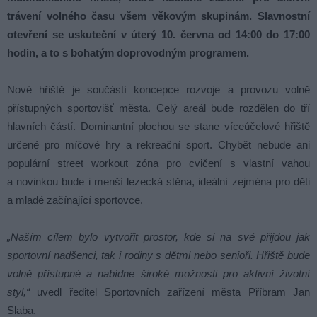
trávení volného času všem věkovým skupinám. Slavnostní
otevření se uskuteční v úterý 10. června od 14:00 do 17:00
hodin, a to s bohatým doprovodným programem.
Nové hřiště je součástí koncepce rozvoje a provozu volně
přístupných sportovišť města. Celý areál bude rozdělen do tří
hlavních částí. Dominantní plochou se stane víceúčelové hřiště
určené pro míčové hry a rekreační sport. Chybět nebude ani
populární street workout zóna pro cvičení s vlastní vahou
a novinkou bude i menší lezecká stěna, ideální zejména pro děti
a mladé začínající sportovce.
„Naším cílem bylo vytvořit prostor, kde si na své přijdou jak
sportovní nadšenci, tak i rodiny s dětmi nebo senioři. Hřiště bude
volně přístupné a nabídne široké možnosti pro aktivní životní
styl,“
uvedl ředitel Sportovních zařízení města Příbram Jan
Slaba.