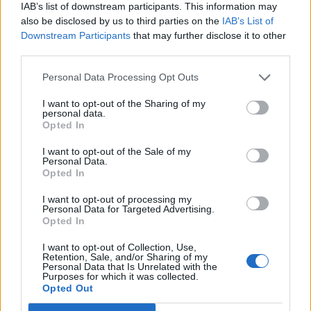
IAB’s list of downstream participants. This information may
also be disclosed by us to third parties on the
IAB’s List of
Downstream Participants
that may further disclose it to other
third parties.
Komentáře
Personal Data Processing Opt Outs
I want to opt-out of the Sharing of my
personal data.
Opted In
TAGY
hřiště
Jan Slaba
Sportovní zařízení města Příbram
stavba
ulice Jana Drdy
I want to opt-out of the Sale of my
Personal Data.
Opted In
I want to opt-out of processing my
Personal Data for Targeted Advertising.
Opted In
I want to opt-out of Collection, Use,
Retention, Sale, and/or Sharing of my
Personal Data that Is Unrelated with the
Purposes for which it was collected.
Předchozí článek
Následující článek
Opted Out
Příbramské volejbalistky U14
Skanzen Vysoký Chlumec ožije