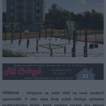
PŘÍBRAM – Veřejnost se může těšit na nové moderní
sportoviště. V ulici Jana Drdy právě finišuje výstavba
multifunkčního hřiště, které nabídne zázemí pro aktivní