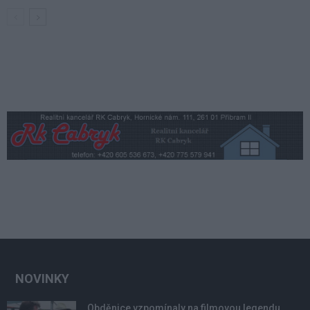
NOVINKY
Obděnice vzpomínaly na filmovou legendu