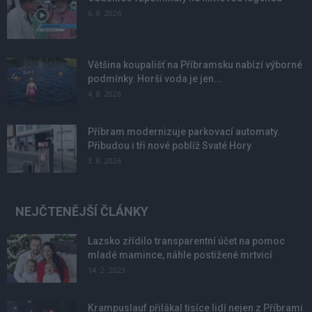
6. 8. 2026
Většina koupališť na Příbramsku nabízí výborné
podmínky. Horší voda je jen...
4. 8. 2026
Příbram modernizuje parkovací automaty.
Přibudou i tři nové poblíž Svaté Hory
3. 8. 2026
NEJČTENĚJŠÍ ČLÁNKY
Lazsko zřídilo transparentní účet na pomoc
mladé mamince, náhle postižené mrtvicí
14. 2. 2023
Krampuslauf přilákal tisíce lidí nejen z Příbrami