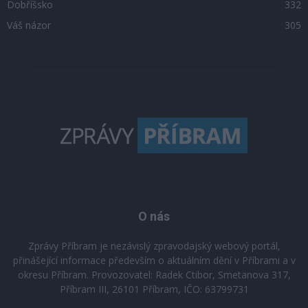
Dobříšsko
332
Váš názor
305
O nás
Zprávy Příbram je nezávislý zpravodajský webový portál,
přinášející informace především o aktuálním dění v Příbrami a v
okresu Příbram. Provozovatel: Radek Ctibor, Smetanova 317,
Příbram III, 26101 Příbram, IČO: 63799731