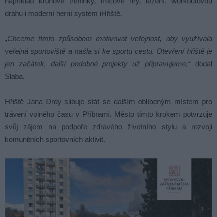
například kruhové tréninky, míčové hry, lezení, workoutovou
dráhu i moderní herní systém iHřiště.
„Chceme tímto způsobem motivovat veřejnost, aby využívala
veřejná sportoviště a našla si ke sportu cestu. Otevření hřiště je
jen začátek, další podobné projekty už připravujeme,“
dodal
Slaba.
Hřiště Jana Drdy slibuje stát se dalším oblíbeným místem pro
trávení volného času v Příbrami. Město tímto krokem potvrzuje
svůj zájem na podpoře zdravého životního stylu a rozvoji
komunitních sportovních aktivit.