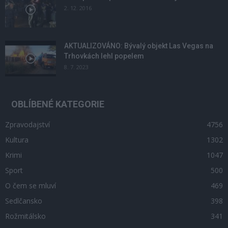
2. 12. 2016
AKTUALIZOVÁNO: Bývalý objekt Las Vegas na
Trhovkách lehl popelem
8. 7. 2023
OBLÍBENÉ KATEGORIE
Zpravodajství
4756
Kultura
1302
Krimi
1047
Sport
500
O čem se mluví
469
Sedlčansko
398
Rožmitálsko
341