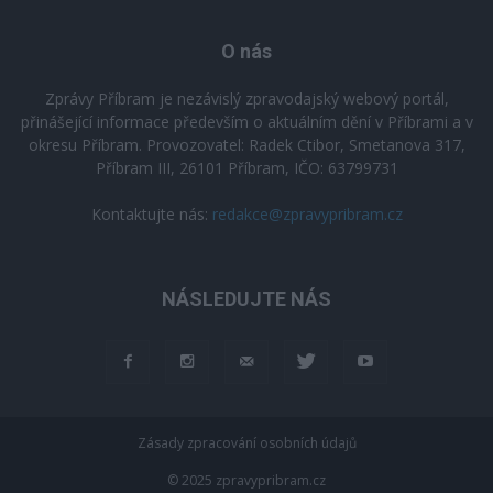
O nás
Zprávy Příbram je nezávislý zpravodajský webový portál,
přinášející informace především o aktuálním dění v Příbrami a v
okresu Příbram. Provozovatel: Radek Ctibor, Smetanova 317,
Příbram III, 26101 Příbram, IČO: 63799731
Kontaktujte nás:
redakce@zpravypribram.cz
NÁSLEDUJTE NÁS
Zásady zpracování osobních údajů
© 2025 zpravypribram.cz