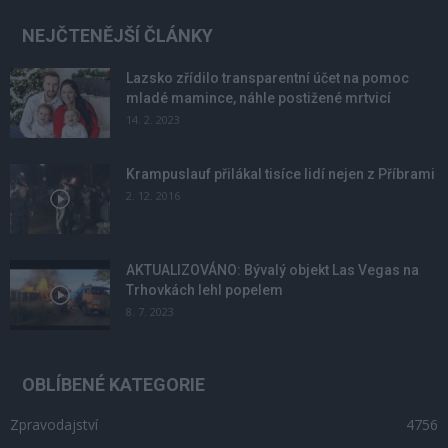
NEJČTENĚJŠÍ ČLÁNKY
Lazsko zřídilo transparentní účet na pomoc
mladé mamince, náhle postižené mrtvicí
14. 2. 2023
Krampuslauf přilákal tisíce lidí nejen z Příbrami
2. 12. 2016
AKTUALIZOVÁNO: Bývalý objekt Las Vegas na
Trhovkách lehl popelem
8. 7. 2023
OBLÍBENÉ KATEGORIE
Zpravodajství
4756