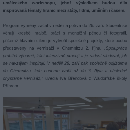
uměleckého workshopu, jehož výsledkem budou díla
inspirovaná tématy hranic mezi státy, lidmi, uměním i časem.
Program výměny začal v neděli a potrvá do 26. září. Studenti se
věnují kresbě, malbě, práci s montážní pěnou či fotografii,
přičemž hlavním cílem je vytvořit společné projekty, které budou
představeny na vernisáži v Chemnitzu 2. října.
„Spolupráce
probíhá výborně, žáci intenzivně pracují a je radost sledovat, jak
se navzájem inspirují. V neděli 28. září pak společně odjíždíme
do Chemnitzu, kde budeme tvořit až do 3. října a následně
chystáme vernisáž,“
uvedla Iva Břendová z Waldorfské školy
Příbram.