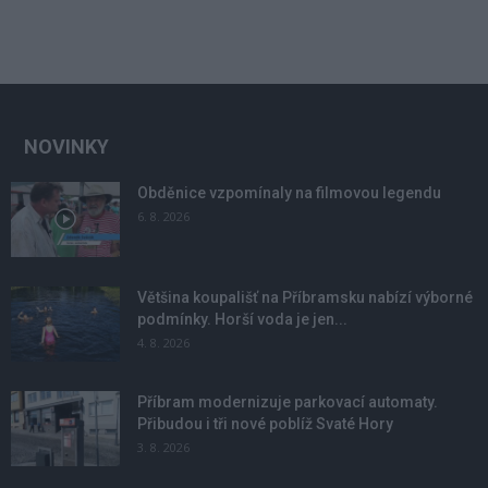
NOVINKY
Obděnice vzpomínaly na filmovou legendu
6. 8. 2026
Většina koupališť na Příbramsku nabízí výborné
podmínky. Horší voda je jen...
4. 8. 2026
Příbram modernizuje parkovací automaty.
Přibudou i tři nové poblíž Svaté Hory
3. 8. 2026