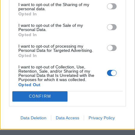
I want to opt-out of the Sharing of my
personal data.
Opted In
I want to opt-out of the Sale of my
Personal Data.
Opted In
Předchozí článek
Následující článek
I want to opt-out of processing my
Personal Data for Targeted Advertising.
Z letošní sezony v letním kině
Zahradní slavnost v MŠ 28. října
Opted In
máme smíšené pocity, říká
přivítala děti i rodiče
ředitel SZM Jan Slaba
I want to opt-out of Collection, Use,
Retention, Sale, and/or Sharing of my
Personal Data that Is Unrelated with the
Purposes for which it was collected.
Opted Out
SOUVISEJÍCÍ ČLÁNKY
VÍCE OD AUTORA
CONFIRM
Většina koupališť na Příbramsku nabízí
výborné podmínky. Horší voda je jen na
Data Deletion
Data Access
Privacy Policy
Živohošti
Zpravodajství