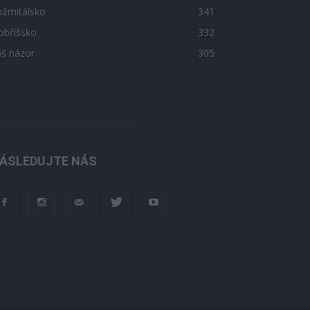
ožmitálsko
341
obříšsko
332
áš názor
305
ÁSLEDUJTE NÁS