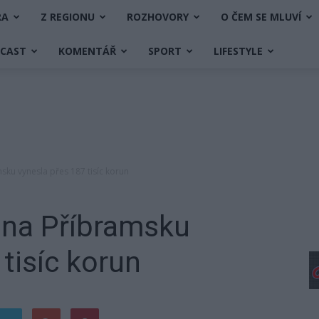
RA
Z REGIONU
ROZHOVORY
O ČEM SE MLUVÍ
DCAST
KOMENTÁŘ
SPORT
LIFESTYLE
msku vynesla přes 187 tisíc korun
a na Příbramsku
tisíc korun