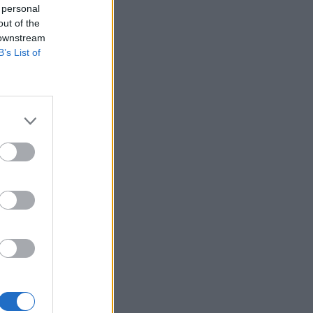
 personal
out of the
 downstream
B’s List of