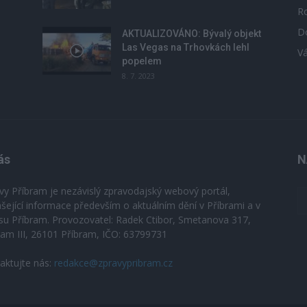
R
D
u
AKTUALIZOVÁNO: Bývalý objekt
Las Vegas na Trhovkách lehl
V
popelem
8. 7. 2023
ás
N
vy Příbram je nezávislý zpravodajský webový portál,
ášející informace především o aktuálním dění v Příbrami a v
su Příbram. Provozovatel: Radek Ctibor, Smetanova 317,
ram III, 26101 Příbram, IČO: 63799731
aktujte nás:
redakce@zpravypribram.cz