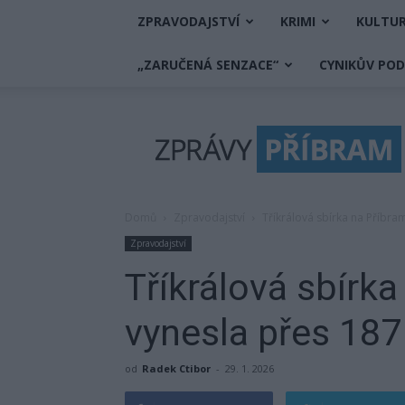
ZPRAVODAJSTVÍ
KRIMI
KULTU
„ZARUČENÁ SENZACE“
CYNIKŮV PO
Zprávy
Příbram
Domů
Zpravodajství
Tříkrálová sbírka na Příbra
Zpravodajství
Tříkrálová sbírk
vynesla přes 187 
od
Radek Ctibor
-
29. 1. 2026