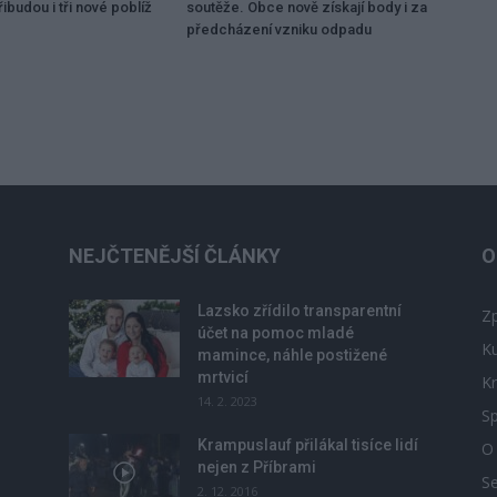
ibudou i tři nové poblíž
soutěže. Obce nově získají body i za
předcházení vzniku odpadu
NEJČTENĚJŠÍ ČLÁNKY
O
Lazsko zřídilo transparentní
Zp
účet na pomoc mladé
Ku
mamince, náhle postižené
mrtvicí
Kr
14. 2. 2023
Sp
Krampuslauf přilákal tisíce lidí
O
nejen z Příbrami
S
2. 12. 2016