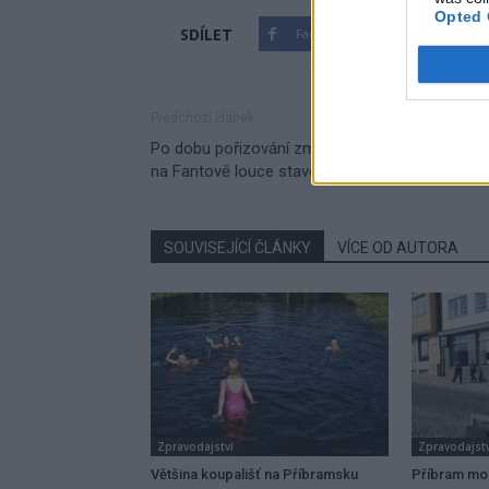
Opted 
SDÍLET
Facebook
Twitter
Předchozí článek
Po dobu pořizování změny územního plánu nen
na Fantově louce stavební uzávěra
SOUVISEJÍCÍ ČLÁNKY
VÍCE OD AUTORA
Zpravodajství
Zpravodajstv
Většina koupališť na Příbramsku
Příbram mo