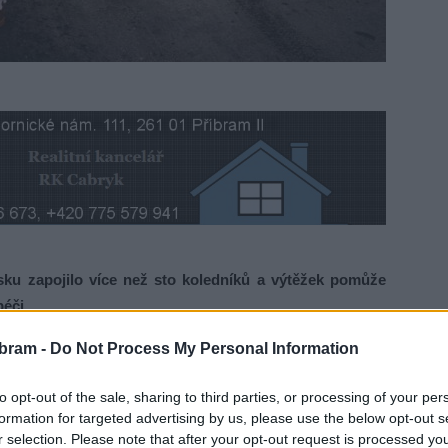
msku zapojilo více než sto koledníků a výtěžek pomůže
éči.
bram -
Do Not Process My Personal Information
íkrálová sbírka, do níž se zapojilo více než 100 koledníků,
ci. Koledovalo se ve více než 25 lokalitách napříč regionem.
to opt-out of the sale, sharing to third parties, or processing of your per
tách mimo jiné v Příbrami, Milíně, Pecičkách, Vrančicích,
formation for targeted advertising by us, please use the below opt-out s
, Pičíně nebo Hluboši,“
uvedl pro městský zpravodaj ředitel
r selection. Please note that after your opt-out request is processed y