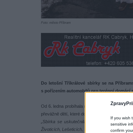
Foto: město Příbram
Do letošní Tříkrálové sbírky se na Příbra
s pořízením automobilů pro terénní domácí p
ZpravyPri
Od 6. ledna probíhala na Příbramsku tradiční Tř
převážně dětí, které doplnili dospělí dobrovolní
If you wish 
„Sbírka se uskutečnila ve více než 25 lokali
sensitive in
Životicích, Lešeticích, Smolotelích, Buku, Lazci
confirm you