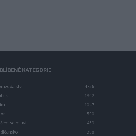
BLÍBENÉ KATEGORIE
ravodajství
4756
ltura
1302
imi
1047
ort
500
 čem se mluví
469
edlčansko
398