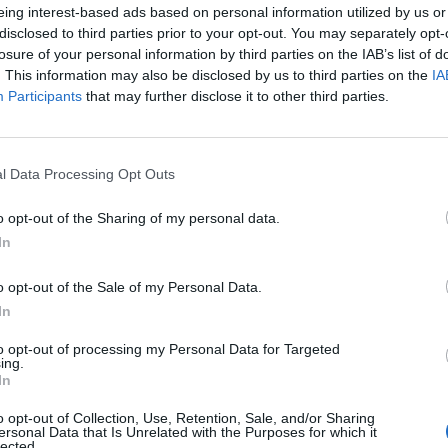
eing interest-based ads based on personal information utilized by us or
disclosed to third parties prior to your opt-out. You may separately opt-
losure of your personal information by third parties on the IAB’s list of
 mohli zapojit také během tříkrálového průvodu v Příbrami.
. This information may also be disclosed by us to third parties on the
IA
 umístěné na obecních úřadech, v knihovnách a na dalších
Participants
that may further disclose it to other third parties.
ovněž online forma sbírky.
 178 105 korun, prostřednictvím online sbírky se vybralo
l Data Processing Opt Outs
ové sbírky na Příbramsku tak dosáhl částky 187 105 korun.
o opt-out of the Sharing of my personal data.
bilů pro terénní domácí péči, ty mají pomoci pečovatelkám
In
 seniorům včas a bezpečně,“
doplnil Michael Štěpán.
o opt-out of the Sale of my Personal Data.
In
to opt-out of processing my Personal Data for Targeted
ing.
In
írka
o opt-out of Collection, Use, Retention, Sale, and/or Sharing
ersonal Data that Is Unrelated with the Purposes for which it
lected.