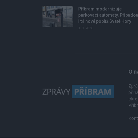
Příbram modernizuje
parkovací automaty. Přibudo
i tři nové poblíž Svaté Hory
3. 8. 2026
O n
Zprá
přin
okre
Příb
Kont