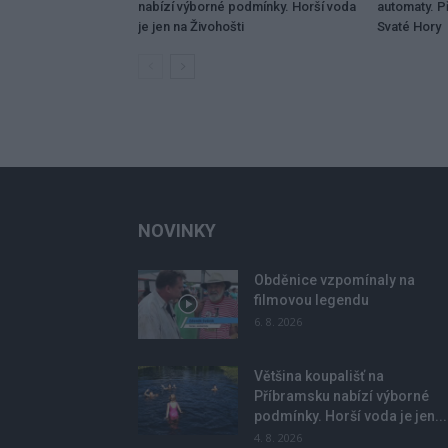
nabízí výborné podmínky. Horší voda
automaty. Př
je jen na Živohošti
Svaté Hory
NOVINKY
Obděnice vzpomínaly na
filmovou legendu
6. 8. 2026
Většina koupališť na
Příbramsku nabízí výborné
podmínky. Horší voda je jen...
4. 8. 2026