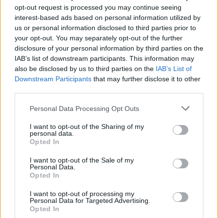
3. 8. 2026
opt-out request is processed you may continue seeing
interest-based ads based on personal information utilized by
us or personal information disclosed to third parties prior to
NEJČTENĚJŠÍ ČLÁNKY
your opt-out. You may separately opt-out of the further
disclosure of your personal information by third parties on the
IAB’s list of downstream participants. This information may
Lazsko zřídilo transparentní účet na pomoc
also be disclosed by us to third parties on the
IAB’s List of
mladé mamince, náhle postižené mrtvicí
Downstream Participants
that may further disclose it to other
14. 2. 2023
third parties.
Krampuslauf přilákal tisíce lidí nejen z Příbrami
Personal Data Processing Opt Outs
2. 12. 2016
I want to opt-out of the Sharing of my
personal data.
Opted In
AKTUALIZOVÁNO: Bývalý objekt Las Vegas na
I want to opt-out of the Sale of my
Trhovkách lehl popelem
Personal Data.
8. 7. 2023
Opted In
I want to opt-out of processing my
Personal Data for Targeted Advertising.
OBLÍBENÉ KATEGORIE
Opted In