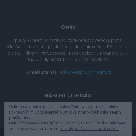
O nás
Zprávy Příbram je nezávislý zpravodajský webový portál,
přinášející informace především o aktuálním dění v Příbrami a v
okresu Příbram. Provozovatel: Radek Ctibor, Smetanova 317,
Příbram III, 26101 Příbram, IČO: 63799731
Kontaktujte nás:
redakce@zpravypribram.cz
NÁSLEDUJTE NÁS
Ochrana osobních údajů a cookies: Tento web používá cookies.
Pokračováním v používání této webové stránky souhlasíte s jejich
používáním.
Další informace včetně způsobu kontroly souborů cookie naleznete
zde: Zásady souborů cookie.
Zásady používání souborů cookie
Zásady zpracování osobních údajů