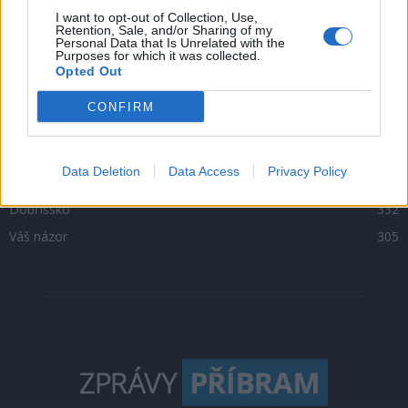
Zpravodajství
4756
I want to opt-out of Collection, Use,
Retention, Sale, and/or Sharing of my
Personal Data that Is Unrelated with the
Kultura
1302
Purposes for which it was collected.
Opted Out
Krimi
1047
Sport
500
CONFIRM
O čem se mluví
469
Sedlčansko
398
Data Deletion
Data Access
Privacy Policy
Rožmitálsko
341
Dobříšsko
332
Váš názor
305