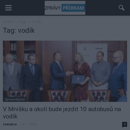
Domů
Tagy
Vodík
Tag: vodík
Zpravodajství
V Mníšku a okolí bude jezdit 10 autobusů na
vodík
redakce
-
24. 7. 2022
0