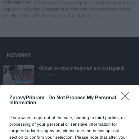
STŘEDNÍ ČECHY - Středočeský kraj udělal první krok k rozvoji vodíkové
dopravy. Podepsání vícestranného memoranda odstartovalo pilotní
projekt provozu 10 vodíkových autobusů, který se...
NOVINKY
Obděnice vzpomínaly na filmovou legendu
6. 8. 2026
ZpravyPribram -
Do Not Process My Personal
Většina koupališť na Příbramsku nabízí výborné
Information
podmínky. Horší voda je jen...
4. 8. 2026
If you wish to opt-out of the sale, sharing to third parties, or
processing of your personal or sensitive information for
Příbram modernizuje parkovací automaty.
targeted advertising by us, please use the below opt-out
Přibudou i tři nové poblíž Svaté Hory
section to confirm your selection. Please note that after your